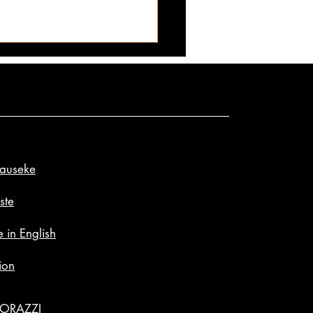
lauseke
uden Mirri: Ava – rivoakin
mat bonuskuvat!
ste
 in English
ion
GORAZZI