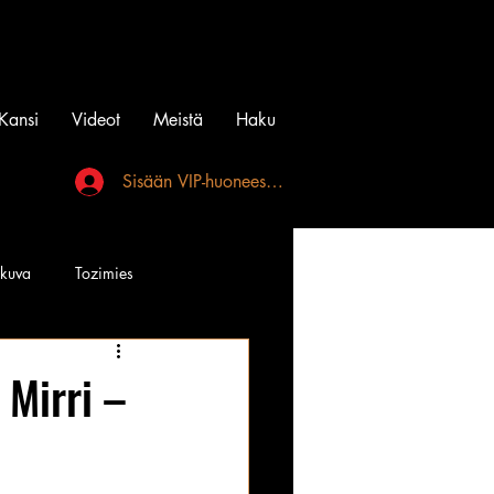
Kansi
Videot
Meistä
Haku
Sisään VIP-huoneeseen
akuva
Tozimies
Instagramin Beibit
Mirri –
l
Tatuointi
Videot