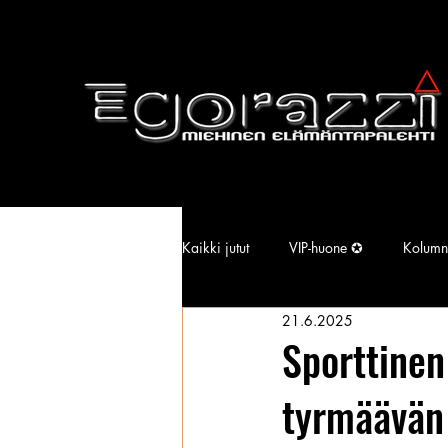
Kaikki jutut
VIP-huone ✪
Kolumn
21.6.2025
Supermallimainen pimu
Isotiss
Sporttinen
tyrmäävän 
Kansallisarkisto
Aina Simonen