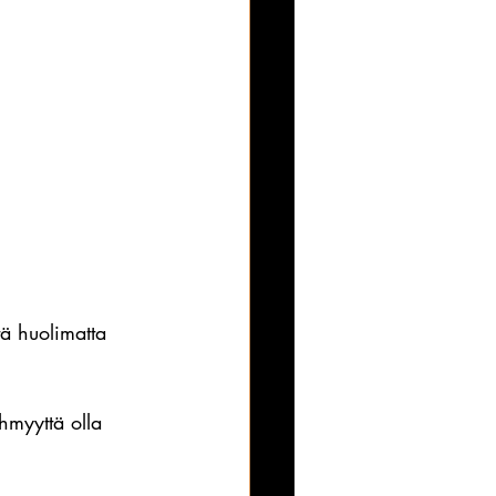
tä huolimatta 
yhmyyttä olla 