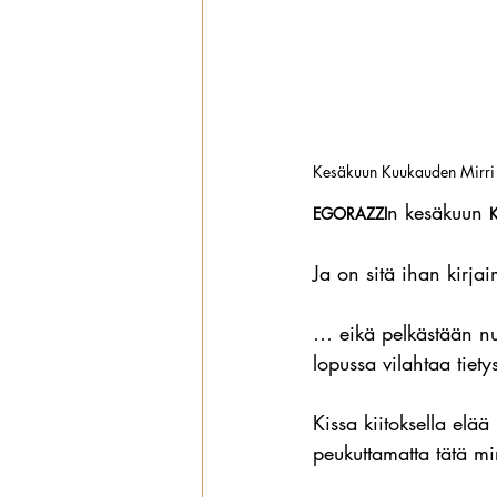
Kesäkuun Kuukauden Mirri 
n kesäkuun 
EGORAZZI
Ja on sitä ihan kirjai
… eikä pelkästään nuo
lopussa vilahtaa tietys
Kissa kiitoksella elää
peukuttamatta tätä mi