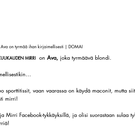
Ava on tyrmää ihan kirjaimellisesti | DOMAI
on 
Ava, 
joka tyrmäävä blondi.
KUUKAUDEN MIRRI
mellisestikin…
 sporttitissit, vaan vaarassa on käydä maconit, mutta sii
ti mirri!
 ja Mirri Facebook-tykkäyksillä, ja olisi suorastaan sulaa t
rriä!