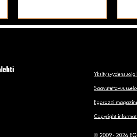
Ava: Kuukauden Mirri
lehti
Yksityisyydensuoja
Kuuka
rivom
Saavutettavuusselo
Egorazzi magazine
Copyright informat
© 2009 - 2026 E