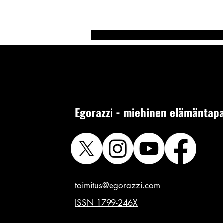
Egorazzi - miehinen elämäntapa
Syyskuun Kuukauden Mirri on
kaikin puolin täydellinen Sofiya:
hän on sitä etu-, taka – ja ihan
joka puolelta! ✪
toimitus@egorazzi.com
ISSN 1799-246X