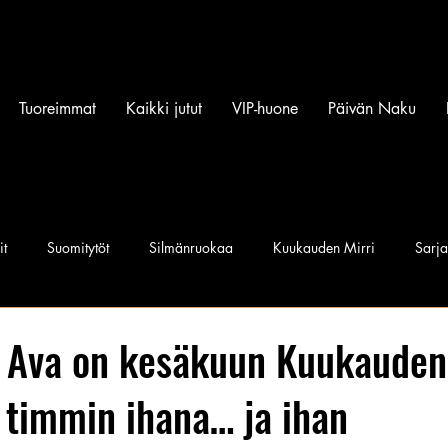
Tuoreimmat
Kaikki jutut
VIP-huone
Päivän Naku
it
Suomitytöt
Silmänruokaa
Kuukauden Mirri
Sarj
iset povipommit
Suomen Q'miss beibit
Naku Naapurintyttö
 Ava on kesäkuun Kuukauden 
timmin ihana… ja ihan
Jan I. Somela
e-Babe Mallit
Penkkiurheilu
Annie Må