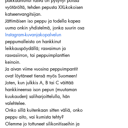
pakkaantunut rasva on pysynyt poissa 
vyötäröltä, tehden pepusta XXL-kokoisen 
katseenvangitsijan.
Jättimäisen iso peppu ja todella kapea 
uuma onkin yhdistelmä, jonka suurin osa 
Instagram-kuvanjakopalvelun
peppumalleista on hankkinut 
leikkauspöydällä; rasvaimun ja 
rasvasiirron, tai peppuimplanttien 
keinoin.
Ja aivan viime vuosina peppuimpantit 
ovat löytäneet tiensä myös Suomeen! 
Joten, kun julkkis A, B tai C väittää 
hankkineensa ison pepun (muutaman 
kuukauden) saliharjoittelulla, hän 
valehtelee.
Onko sillä kuitenkaan sitten väliä, onko 
peppu aito, vai kumista tehty?
Olemme jo tottuneet silikonitisseihin ja 