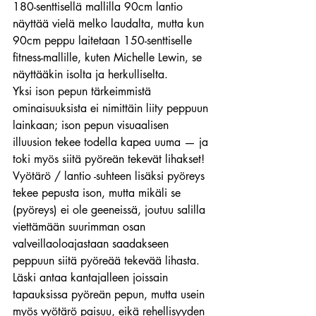
180-senttisellä mallilla 90cm lantio 
näyttää vielä melko laudalta, mutta kun 
90cm peppu laitetaan 150-senttiselle 
fitness-mallille, kuten Michelle Lewin, se 
näyttääkin isolta ja herkulliselta.
Yksi ison pepun tärkeimmistä 
ominaisuuksista ei nimittäin liity peppuun 
lainkaan; ison pepun visuaalisen 
illuusion tekee todella kapea uuma — ja 
toki myös siitä pyöreän tekevät lihakset!
Vyötärö / lantio -suhteen lisäksi pyöreys 
tekee pepusta ison, mutta mikäli se 
(pyöreys) ei ole geeneissä, joutuu salilla 
viettämään suurimman osan 
valveillaoloajastaan saadakseen 
peppuun siitä pyöreää tekevää lihasta.
Läski antaa kantajalleen joissain 
tapauksissa pyöreän pepun, mutta usein 
myös vyötärö paisuu, eikä rehellisyyden 