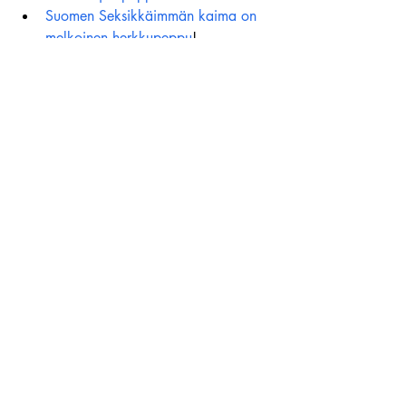
Suomen Seksikkäimmän kaima on 
melkoinen herkkupeppu
!
Wanhat
Viimeisimmät päivitykset
Katso kaikki