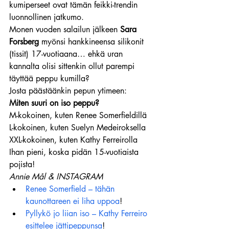
kumiperseet ovat tämän feikki-trendin 
luonnollinen jatkumo.
Monen vuoden salailun jälkeen 
Sara 
Forsberg
 myönsi hankkineensa silikonit 
(tissit) 17-vuotiaana… ehkä uran 
kannalta olisi sittenkin ollut parempi 
täyttää peppu kumilla?
Josta päästäänkin pepun ytimeen:
Miten suuri on iso peppu?
M-kokoinen, kuten Renee Somerfieldillä
L-kokoinen, kuten Suelyn Medeiroksella
XXL-kokoinen, kuten Kathy Ferreirolla
Ihan pieni, koska pidän 15-vuotiaista 
pojista!
Annie Mål & INSTAGRAM
Renee Somerfield – tähän 
kaunottareen ei liha uppoa
!
Pyllykö jo liian iso – Kathy Ferreiro 
esittelee jättipeppunsa
!