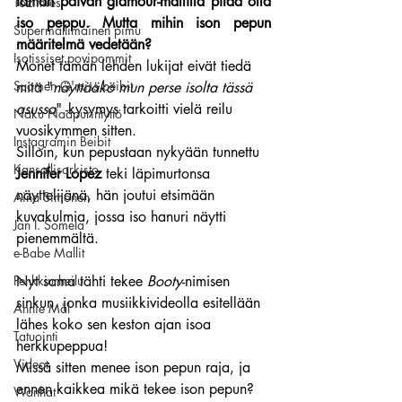
tämän päivän glamour-mallilla pitää olla 
Tozimies
iso peppu. Mutta mihin ison pepun 
Supermallimainen pimu
määritelmä vedetään?
Isotissiset povipommit
Monet tämän lehden lukijat eivät tiedä 
Suomen Q'miss beibit
mitä "
näyttääkö mun perse isolta tässä 
asussa
" -kysymys tarkoitti vielä reilu 
Naku Naapurintyttö
vuosikymmen sitten.
Instagramin Beibit
Silloin, kun pepustaan nykyään tunnettu 
Kansallisarkisto
Jennifer Lopez
 teki läpimurtonsa 
näyttelijänä, hän joutui etsimään 
Aina Simonen
kuvakulmia, jossa iso hanuri näytti 
Jan I. Somela
pienemmältä. 
e-Babe Mallit
Penkkiurheilu
Nyt sama tähti tekee 
Booty
-nimisen 
sinkun, jonka musiikkivideolla esitellään 
Annie Mål
lähes koko sen keston ajan isoa 
Tatuointi
herkkupeppua! 
Videot
Missä sitten menee ison pepun raja, ja 
ennen kaikkea mikä tekee ison pepun?
Wanhat