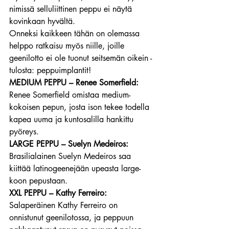
nimissä selluliittinen peppu ei näytä 
kovinkaan hyvältä.
Onneksi kaikkeen tähän on olemassa 
helppo ratkaisu myös niille, joille 
geenilotto ei ole tuonut seitsemän oikein -
tulosta: peppuimplantit! 
MEDIUM PEPPU – Renee Somerfield:
Renee Somerfield omistaa medium-
kokoisen pepun, josta ison tekee todella 
kapea uuma ja kuntosalilla hankittu 
pyöreys.
LARGE PEPPU – Suelyn Medeiros:
Brasilialainen Suelyn Medeiros saa 
kiittää latinogeenejään upeasta large-
koon pepustaan.
XXL PEPPU – Kathy Ferreiro:
Salaperäinen Kathy Ferreiro on 
onnistunut geenilotossa, ja peppuun 