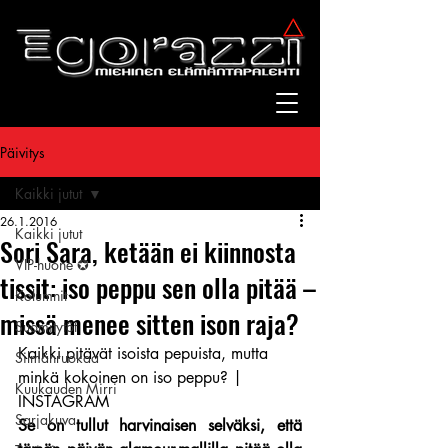
Päivitys
Kaikki jutut
26.1.2016
Kaikki jutut
Sori Sara, ketään ei kiinnosta
VIP-huone ✪
tissit: iso peppu sen olla pitää –
Kolumnit
missä menee sitten ison raja?
Suomitytöt
Kaikki pitävät isoista pepuista, mutta 
Silmänruokaa
minkä kokoinen on iso peppu? | 
Kuukauden Mirri
INSTAGRAM
Sarjakuva
Se on tullut harvinaisen selväksi, että 