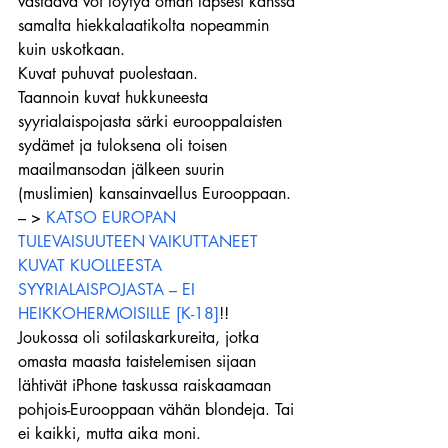
vastaava voi löytyä oman lapsesi kanssa 
samalta hiekkalaatikolta nopeammin 
kuin uskotkaan.
Kuvat puhuvat puolestaan.
Taannoin kuvat hukkuneesta 
syyrialaispojasta särki eurooppalaisten 
sydämet ja tuloksena oli toisen 
maailmansodan jälkeen suurin 
(muslimien) kansainvaellus Eurooppaan.
– > 
KATSO EUROPAN 
TULEVAISUUTEEN VAIKUTTANEET 
KUVAT KUOLLEESTA 
SYYRIALAISPOJASTA – EI 
HEIKKOHERMOISILLE [K-18]
!!
Joukossa oli sotilaskarkureita, jotka 
omasta maasta taistelemisen sijaan 
lähtivät iPhone taskussa raiskaamaan 
pohjois-Eurooppaan vähän blondeja. Tai 
ei kaikki, mutta aika moni.