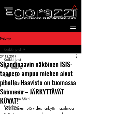
Päivitys
Kaikki jutut
27.12.2019
Kaikki jutut
Skandinaavin näköinen ISIS-
VIP-huone ✪
taapero ampuu miehen aivot
Kolumnit
pihalle: Haavisto on tuomassa
Suomitytöt
Suomeen – JÄRKYTTÄVÄT
Silmänruokaa
KUVAT!
Kuukauden Mirri
Sarjakuva
Taannoinen ISIS-video järkytti maailmaa 