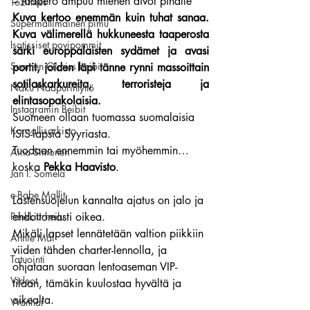
– taapero ampuu miehen aivot pihalle
Tozimies
Kuva kertoo enemmän kuin tuhat sanaa. 
Supermallimainen pimu
Kuva välimerellä hukkuneesta taaperosta 
Isotissiset povipommit
särki europpalaisten sydämet ja avasi 
Suomen Q'miss beibit
portit, joiden läpi tänne rynni massoittain 
sotilaskarkureita, terroristeja ja 
Naku Naapurintyttö
elintasopakolaisia.
Instagramin Beibit
Suomeen ollaan tuomassa suomalaisia 
Kansallisarkisto
ISIS-lapsia Syyriasta.
Tuodaan ennemmin tai myöhemmin… 
Aina Simonen
koska 
Pekka Haavisto
.
Jan I. Somela
e-Babe Mallit
Lastensuojelun kannalta ajatus on jalo ja 
Penkkiurheilu
ehdottomasti oikea.
Mikäli lapset lennätetään valtion piikkiin 
Annie Mål
viiden tähden charter-lennolla, ja 
Tatuointi
ohjataan suoraan lentoaseman VIP-
Videot
tilaan, tämäkin kuulostaa hyvältä ja 
oikealta.
Wanhat