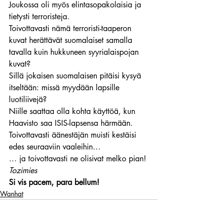
Joukossa oli myös elintasopakolaisia ja 
tietysti terroristeja.
Toivottavasti nämä terroristi-taaperon 
kuvat herättävät suomalaiset samalla 
tavalla kuin hukkuneen syyrialaispojan 
kuvat?
Sillä jokaisen suomalaisen pitäisi kysyä 
itseltään: missä myydään lapsille 
luotiliivejä?
Niille saattaa olla kohta käyttöä, kun 
Haavisto saa ISIS-lapsensa härmään.
Toivottavasti äänestäjän muisti kestäisi 
edes seuraaviin vaaleihin…
… ja toivottavasti ne olisivat melko pian!
Tozimies
Si vis pacem, para bellum!
Wanhat