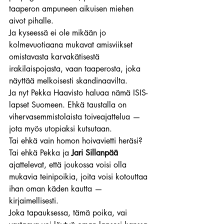
taaperon ampuneen aikuisen miehen 
aivot pihalle.
Ja kyseessä ei ole mikään jo 
kolmevuotiaana mukavat amisviikset 
omistavasta karvakätisestä 
irakilaispojasta, vaan taaperosta, joka 
näyttää melkoisesti skandinaavilta.
Ja nyt Pekka Haavisto haluaa nämä ISIS-
lapset Suomeen. Ehkä taustalla on 
vihervasemmistolaista toiveajattelua — 
jota myös utopiaksi kutsutaan.
Tai ehkä vain homon hoivavietti heräsi? 
Tai ehkä Pekka ja 
Jari Sillanpää
ajattelevat, että joukossa voisi olla 
mukavia teinipoikia, joita voisi kotouttaa 
ihan oman käden kautta — 
kirjaimellisesti.
Joka tapauksessa, tämä poika, vai 