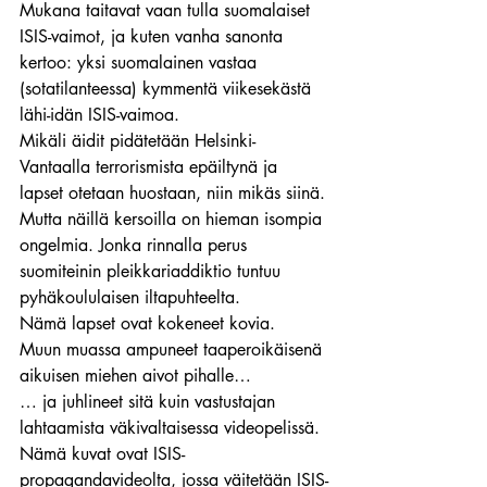
Mukana taitavat vaan tulla suomalaiset 
ISIS-vaimot, ja kuten vanha sanonta 
kertoo: yksi suomalainen vastaa 
(sotatilanteessa) kymmentä viikesekästä 
lähi-idän ISIS-vaimoa.
Mikäli äidit pidätetään Helsinki-
Vantaalla terrorismista epäiltynä ja 
lapset otetaan huostaan, niin mikäs siinä.
Mutta näillä kersoilla on hieman isompia 
ongelmia. Jonka rinnalla perus 
suomiteinin pleikkariaddiktio tuntuu 
pyhäkoululaisen iltapuhteelta.
Nämä lapset ovat kokeneet kovia.
Muun muassa ampuneet taaperoikäisenä 
aikuisen miehen aivot pihalle…
… ja juhlineet sitä kuin vastustajan 
lahtaamista väkivaltaisessa videopelissä.
Nämä kuvat ovat ISIS-
propagandavideolta, jossa väitetään ISIS-