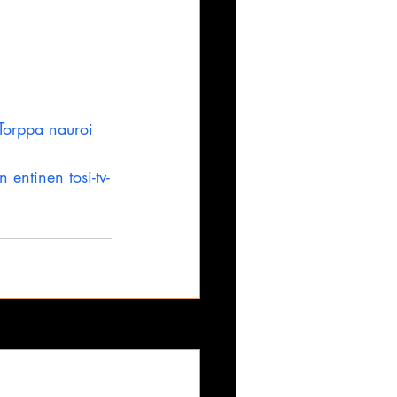
 Torppa nauroi 
 entinen tosi-tv-
Katso kaikki