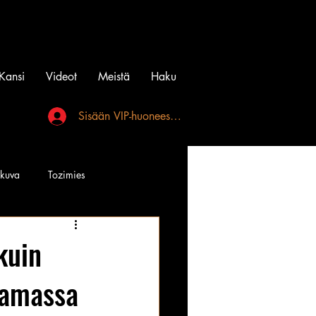
Kansi
Videot
Meistä
Haku
Sisään VIP-huoneeseen
akuva
Tozimies
Instagramin Beibit
kuin
raamassa
l
Tatuointi
Videot