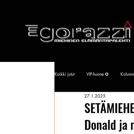
Kaikki jutut
VIP-huone ✪
Kolumn
27.1.2025
Supermallimainen pimu
Isotiss
SETÄMIEHET
Donald ja 
Kansallisarkisto
Aina Simonen