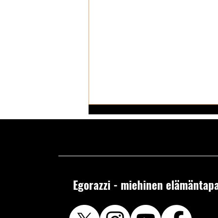
Egorazzi - miehinen elämäntapa
SETÄMIEHET-aikuissarjakuva -
Dannyn pystyssäolo vaatii