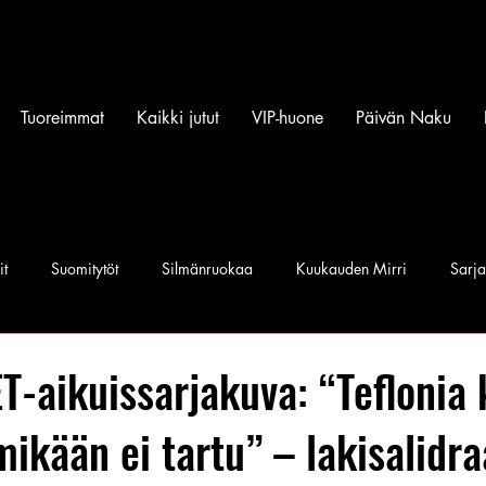
Tuoreimmat
Kaikki jutut
VIP-huone
Päivän Naku
it
Suomitytöt
Silmänruokaa
Kuukauden Mirri
Sarj
iset povipommit
Suomen Q'miss beibit
Naku Naapurintyttö
-aikuissarjakuva: “Teflonia 
mikään ei tartu” – lakisalid
Jan I. Somela
e-Babe Mallit
Penkkiurheilu
Annie Må