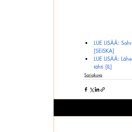
LUE LISÄÄ: Sahra
[SEISKA]
LUE LISÄÄ: Lähes
tähti [IL]
Sarjakuva
Viimeisimmät päivitykset