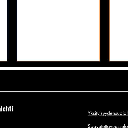
lehti
Yksityisyydensuoja
SETÄMIEHET-aikuissarjakuva -
SETÄM
kuka ei kuulu joukkoon: "... se
jos jo
Saavutettavuusselo