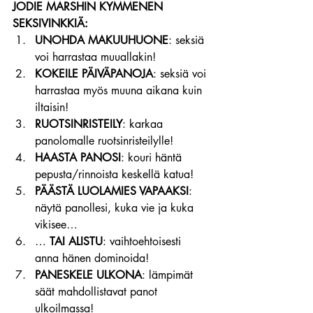
JODIE MARSHIN KYMMENEN 
SEKSIVINKKIÄ:
UNOHDA MAKUUHUONE
: seksiä 
voi harrastaa muuallakin!
KOKEILE PÄIVÄPANOJA
: seksiä voi 
harrastaa myös muuna aikana kuin 
iltaisin!
RUOTSINRISTEILY
: karkaa 
panolomalle ruotsinristeilylle!
HAASTA PANOSI
: kouri häntä 
pepusta/rinnoista keskellä katua!
PÄÄSTÄ LUOLAMIES VAPAAKSI
: 
näytä panollesi, kuka vie ja kuka 
vikisee…
… 
TAI ALISTU
: vaihtoehtoisesti 
anna hänen dominoida!
PANESKELE ULKONA
: lämpimät 
säät mahdollistavat panot 
ulkoilmassa!