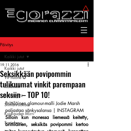
Päivitys
Kaikki jutut
19.11.2016
Kaikki jutut
Seksikkään povipommin
VIP-huone ✪
tulikuumat vinkit parempaan
Kolumnit
seksiin – TOP 10!
Suomitytöt
Brittiläinen glamour-malli Jodie Marsh 
Silmänruokaa
paljastaa sänkysalansa | INSTAGRAM
Kuukauden Mirri
Silloin kun monessa liemessä keitetty, 
Sarjakuva
brittiläinen, seksikäs povipommi kertoo 