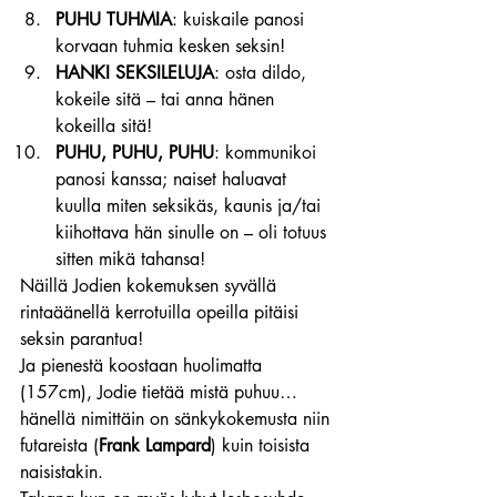
PUHU TUHMIA
: kuiskaile panosi 
korvaan tuhmia kesken seksin!
HANKI SEKSILELUJA
: osta dildo, 
kokeile sitä – tai anna hänen 
kokeilla sitä!
PUHU, PUHU, PUHU
: kommunikoi 
panosi kanssa; naiset haluavat 
kuulla miten seksikäs, kaunis ja/tai 
kiihottava hän sinulle on – oli totuus 
sitten mikä tahansa!
Näillä Jodien kokemuksen syvällä 
rintaäänellä kerrotuilla opeilla pitäisi 
seksin parantua!
Ja pienestä koostaan huolimatta 
(157cm), Jodie tietää mistä puhuu… 
hänellä nimittäin on sänkykokemusta niin 
futareista (
Frank Lampard
) kuin toisista 
naisistakin.