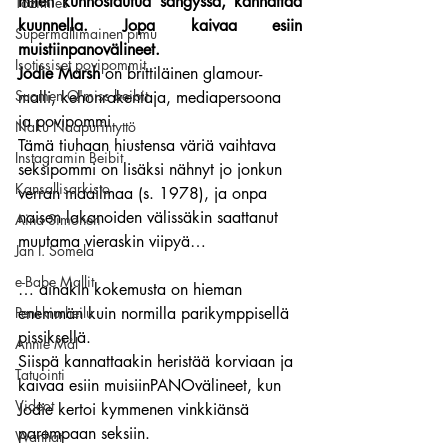
miten kunnostautua sängyssä, kannattaa 
Tozimies
kuunnella. Jopa kaivaa esiin 
Supermallimainen pimu
muistiinpanovälineet.
Isotissiset povipommit
Jodie Marsh
 on brittiläinen glamour-
Suomen Q'miss beibit
malli, kehonrakentaja, mediapersoona 
ja povipommi.
Naku Naapurintyttö
Tämä tiuhaan hiustensa väriä vaihtava 
Instagramin Beibit
seksipommi on lisäksi nähnyt jo jonkun 
Kansallisarkisto
verran maailmaa (s. 1978), ja onpa 
naisen lakanoiden välissäkin saattanut 
Aina Simonen
muutama vieraskin viipyä…
Jan I. Somela
e-Babe Mallit
… ainakin kokemusta on hieman 
Penkkiurheilu
enemmän kuin normilla parikymppisellä 
pissiksellä.
Annie Mål
Siispä kannattaakin heristää korviaan ja 
Tatuointi
kaivaa esiin muisiinPANOvälineet, kun 
Videot
Jodie kertoi kymmenen vinkkiänsä 
parempaan seksiin.
Wanhat