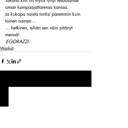
Takana kun on myös lyhyt lesbosuhde 
oman kampaajattarensa kanssa.
Ja kukapa naista tuntisi paremmin kuin 
toinen nainen…
… hetkinen, eihän sen näin pitänyt 
mennä!
-EGORAZZI-
Wanhat
Viimeisimmät päivitykset
Katso kaikki