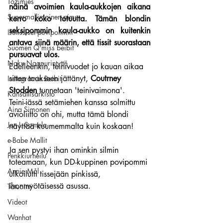
Tozimies
näinä avoimien kaula-aukkojen aikana 
Supermallimainen pimu
kerro koko totuutta. Tämän blondin 
seksipommin kaula-aukko on kuitenkin 
Isotissiset povipommit
antava siinä määrin, että tissit suorastaan 
Suomen Q'miss beibit
pursuavat ulos.
Naku Naapurintyttö
Edelleenkin, teinivuodet jo kauan aikaa 
sitten taakseen jättänyt, 
Coutrney 
Instagramin Beibit
Stodden
 tunnetaan 'teinivaimona'.
Kansallisarkisto
Teini-iässä setämiehen kanssa solmittu 
Aina Simonen
avioliitto on ohi, mutta tämä blondi 
Jan I. Somela
näyttää kuumemmalta kuin koskaan!
e-Babe Mallit
Ja sen pystyi ihan ominkin silmin 
Penkkiurheilu
toteamaan, kun DD-kuppinen povipommi 
Annie Mål
ulkoilutti tissejään pinkissä, 
ihonmyötäisessä asussa.
Tatuointi
Videot
Wanhat