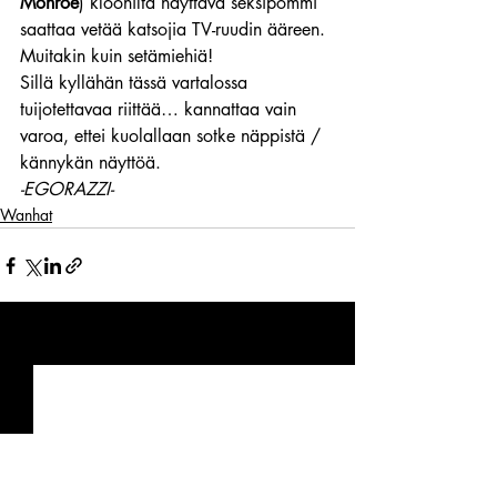
Monroe
) kloonilta näyttävä seksipommi 
saattaa vetää katsojia TV-ruudin ääreen.
Muitakin kuin setämiehiä!
Sillä kyllähän tässä vartalossa 
tuijotettavaa riittää… kannattaa vain 
varoa, ettei kuolallaan sotke näppistä / 
kännykän näyttöä.
-EGORAZZI-
Wanhat
Viimeisimmät päivitykset
Katso kaikki