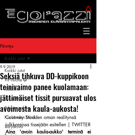
Päivitys
Kaikki jutut
9.9.2019
Kaikki jutut
Seksiä tihkuva DD-kuppikoon
VIP-huone ✪
teinivaimo panee kuolamaan:
Kolumnit
jättimäiset tissit pursuavat ulos
Suomitytöt
avoimesta kaula-aukosta!
Silmänruokaa
Kuukauden Mirri
Coutrney Stodden oman realitynsä 
julkkareissa tissejään esitellen | TWITTER
Sarjakuva
Aina 'avoin kaula-aukko' terminä ei 