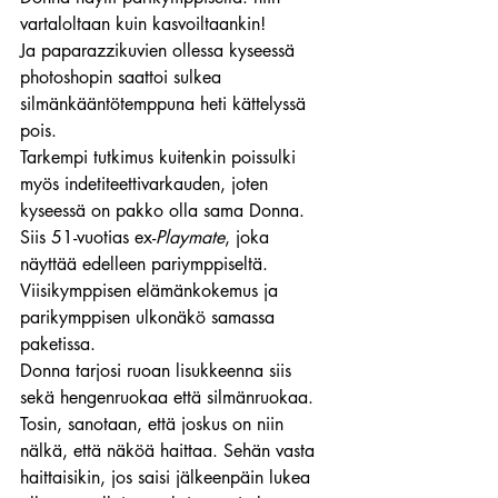
vartaloltaan kuin kasvoiltaankin!
Ja paparazzikuvien ollessa kyseessä 
photoshopin saattoi sulkea 
silmänkääntötemppuna heti kättelyssä 
pois.
Tarkempi tutkimus kuitenkin poissulki 
myös indetiteettivarkauden, joten 
kyseessä on pakko olla sama Donna. 
Siis 51-vuotias ex-
Playmate
, joka 
näyttää edelleen pariymppiseltä.
Viisikymppisen elämänkokemus ja 
parikymppisen ulkonäkö samassa 
paketissa.
Donna tarjosi ruoan lisukkeenna siis 
sekä hengenruokaa että silmänruokaa.
Tosin, sanotaan, että joskus on niin 
nälkä, että näköä haittaa. Sehän vasta 
haittaisikin, jos saisi jälkeenpäin lukea 