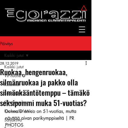
Päivitys
Kaikki jutut
28.12.2019
Kaikki jutut
Ruokaa, hengenruokaa,
VIP-huone ✪
silmänruokaa ja pakko olla
Kolumnit
silmänkääntötemppu – tämäkö
Suomitytöt
seksipommi muka 51-vuotias?
Silmänruokaa
Kuukauden Mirri
Donna D'errico on 51-vuotias, mutta 
näyttää aivan parikymppiseltä | PR 
Sarjakuva
PHOTOS