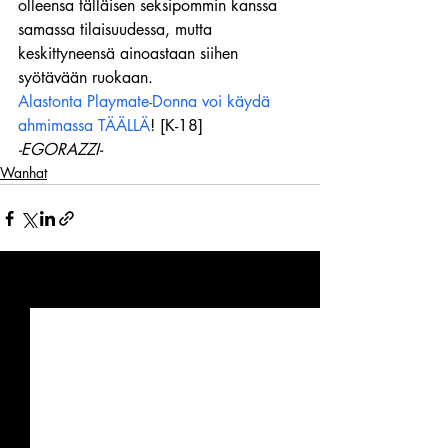
olleensa tälläisen seksipommin kanssa 
samassa tilaisuudessa, mutta 
keskittyneensä ainoastaan siihen 
syötävään ruokaan.
Alastonta Playmate-Donna voi käydä 
ahmimassa TÄÄLLÄ
! [K-18]
-EGORAZZI-
Wanhat
Viimeisimmät päivitykset
Katso kaikki