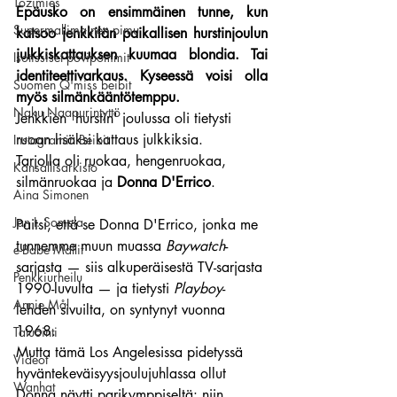
Tozimies
Epäusko on ensimmäinen tunne, kun 
Supermallimainen pimu
katsoo jenkkilän paikallisen hurstinjoulun 
julkkiskattauksen kuumaa blondia. Tai 
Isotissiset povipommit
identiteettivarkaus. Kyseessä voisi olla 
Suomen Q'miss beibit
myös silmänkääntötemppu.
Naku Naapurintyttö
Jenkkien 'hurstin' joulussa oli tietysti 
ruoan lisäksi kattaus julkkiksia.
Instagramin Beibit
Tarjolla oli ruokaa, hengenruokaa, 
Kansallisarkisto
silmänruokaa ja 
Donna D'Errico
.
Aina Simonen
Jan I. Somela
Paitsi, että se Donna D'Errico, jonka me 
tunnemme muun muassa 
Baywatch
-
e-Babe Mallit
sarjasta — siis alkuperäisestä TV-sarjasta 
Penkkiurheilu
1990-luvulta — ja tietysti 
Playboy
-
Annie Mål
lehden sivuilta, on syntynyt vuonna 
1968.
Tatuointi
Mutta tämä Los Angelesissa pidetyssä 
Videot
hyväntekeväisyysjoulujuhlassa ollut 
Wanhat
Donna näytti parikymppiseltä: niin 