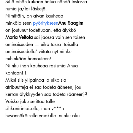
Sillä eihän kukaan halua nähdä Instassa 
rumia ja/tai läskejä.
Nimittäin, on aivan kauheaa 
minkälaiseen 
pyöritykseen
Anu Saagim
on joutunut todettuaan, että älykkö 
Maria Veitola
 sai jaossa vain sen toisen 
ominaisuuden — eikä tässä 'toisella 
ominaisuudella' viitata nyt niinku 
mihinkään homouteen!
Niinku ihan kauheaa rasismia Anua 
kohtaan!!!!
Miksi siis ylipainoa ja ulkoisia 
atribuutteja ei saa todeta ääneen, jos 
kerran älykkyyden saa todeta (ääneen)?
Voisko joku selittää tälle 
silikonirintaiselle, ihan v***n 
hyvännäköiselle vajakille, niinku pliis!
Ja tsemppiä & jaksamista Anu-
kaunottarelle!