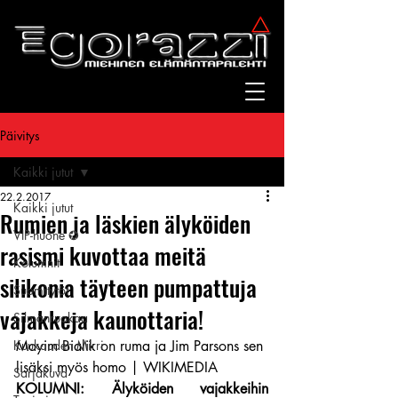
Päivitys
Kaikki jutut
22.2.2017
Kaikki jutut
Rumien ja läskien älyköiden
VIP-huone ✪
rasismi kuvottaa meitä
Kolumnit
silikonia täyteen pumpattuja
Suomitytöt
vajakkeja kaunottaria!
Silmänruokaa
Kuukauden Mirri
Mayim Bialik on ruma ja Jim Parsons sen 
lisäksi myös homo | WIKIMEDIA
Sarjakuva
KOLUMNI: Älyköiden vajakkeihin 