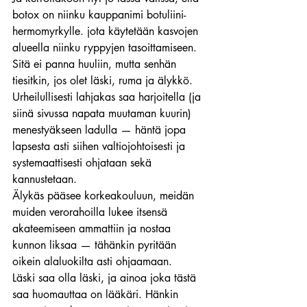
botox on niinku kauppanimi botuliini-
hermomyrkylle. jota käytetään kasvojen 
alueella niinku ryppyjen tasoittamiseen. 
Sitä ei panna huuliin, mutta senhän 
tiesitkin, jos olet läski, ruma ja älykkö.
Urheilullisesti lahjakas saa harjoitella (ja 
siinä sivussa napata muutaman kuurin) 
menestyäkseen ladulla — häntä jopa 
lapsesta asti siihen valtiojohtoisesti ja 
systemaattisesti ohjataan sekä 
kannustetaan.
Älykäs pääsee korkeakouluun, meidän 
muiden verorahoilla lukee itsensä 
akateemiseen ammattiin ja nostaa 
kunnon liksaa — tähänkin pyritään 
oikein alaluokilta asti ohjaamaan.
Läski saa olla läski, ja ainoa joka tästä 
saa huomauttaa on lääkäri. Hänkin 