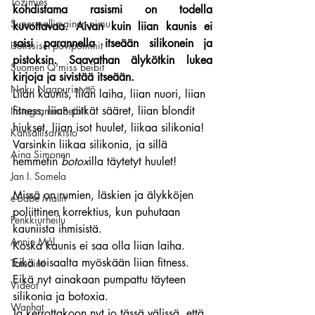
Tozimies
kohdistama rasismi on todella 
Supermallimainen pimu
kuvottavaa. Aivan kuin liian kaunis ei 
saisi parannella itseään silikonein ja 
Isotissiset povipommit
pistoksin. Saavathan älykötkin lukea 
Suomen Q'miss beibit
kirjoja ja sivistää itseään.
Naku Naapurintyttö
Liian kaunis, liian laiha, liian nuori, liian 
fitness, liian pitkät sääret, liian blondit 
Instagramin Beibit
hiukset, liian isot huulet, liikaa silikonia!
Kansallisarkisto
Varsinkin liikaa silikonia, ja sillä 
Aina Simonen
hemmetin 
botox
illa täytetyt huulet!
Jan I. Somela
Missä on rumien, läskien ja älykköjen 
e-Babe Mallit
poliittinen korrektius, kun puhutaan 
Penkkiurheilu
kauniista ihmisistä.
Annie Mål
Koska kaunis ei saa olla liian laiha. 
Eikä toisaalta myöskään liian fitness. 
Tatuointi
Eikä nyt ainakaan pumpattu täyteen 
Videot
silikonia ja botoxia.
Wanhat
Ja kerrottakoon nyt jo tässä välissä, että 