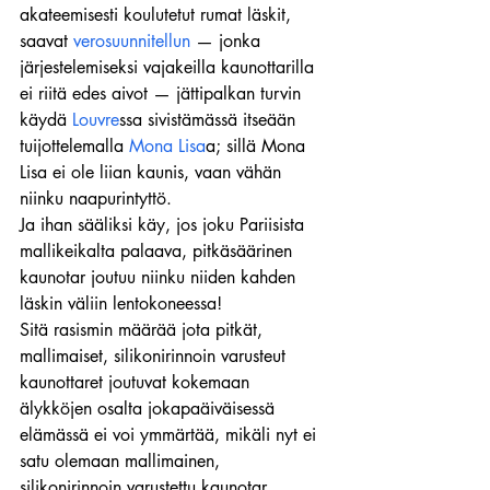
akateemisesti koulutetut rumat läskit, 
saavat 
verosuunnitellun
 — jonka 
järjestelemiseksi vajakeilla kaunottarilla 
ei riitä edes aivot — jättipalkan turvin 
käydä 
Louvre
ssa sivistämässä itseään 
tuijottelemalla 
Mona Lisa
a; sillä Mona 
Lisa ei ole liian kaunis, vaan vähän 
niinku naapurintyttö.
Ja ihan sääliksi käy, jos joku Pariisista 
mallikeikalta palaava, pitkäsäärinen 
kaunotar joutuu niinku niiden kahden 
läskin väliin lentokoneessa!
Sitä rasismin määrää jota pitkät, 
mallimaiset, silikonirinnoin varusteut 
kaunottaret joutuvat kokemaan 
älykköjen osalta jokapaäiväisessä 
elämässä ei voi ymmärtää, mikäli nyt ei 
satu olemaan mallimainen, 
silikonirinnoin varustettu kaunotar.