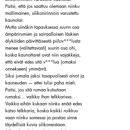
Paitsi, että jos saattuu olemaan niinku 
mallimainen, silikonirinnoin varustettu 
kaunotar.
Mutta siinäkin tapauksessa suurin osa 
ämpärirumien ja sairaalloisen läskien 
älyköiden päivittäisestä piilov***lusta 
menee (valitettavasti) suurin osa ohi, 
koska kaunottaret ovat niin vajakkeja, 
että eivät edes sitä v***lua (omaksi 
onnekseen) ymmärrä.
Siksi jumala jakoi tasapuolisesti aivot ja 
kauneuden — ettei tulisi paha mieli.
Paitsi, jos sitä rumaa kutsutaan 
rumaksi… vaikka ihan telkkarissa.
Vaikka eihän kukaan niinku enää edes 
katso telkkaria, koska kaikki roikkuu 
vaan niinku somessa ja postaa sinne 
täydellisiä kuvia silikoneistaan.