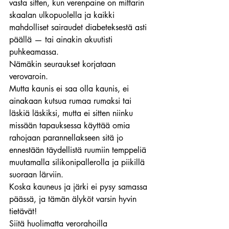
vasta sitten, kun verenpaine on mittarin 
skaalan ulkopuolella ja kaikki 
mahdolliset sairaudet diabeteksestä asti 
päällä — tai ainakin akuutisti 
puhkeamassa.
Nämäkin seuraukset korjataan 
verovaroin.
Mutta kaunis ei saa olla kaunis, ei 
ainakaan kutsua rumaa rumaksi tai 
läskiä läskiksi, mutta ei sitten niinku 
missään tapauksessa käyttää omia 
rahojaan parannellakseen sitä jo 
ennestään täydellistä ruumiin temppeliä 
muutamalla silikonipallerolla ja piikillä 
suoraan lärviin.
Koska kauneus ja järki ei pysy samassa 
päässä, ja tämän älyköt varsin hyvin 
tietävät!
Siitä huolimatta verorahoilla 