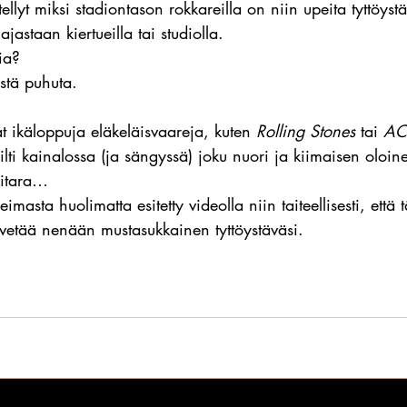
llyt miksi stadiontason rokkareilla on niin upeita tyttöyst
ajastaan kiertueilla tai studiolla.
ia?
istä puhuta.
at ikäloppuja eläkeläisvaareja, kuten 
Rolling Stones
 tai 
AC
ilti kainalossa (ja sängyssä) joku nuori ja kiimaisen oloin
kitara…
imasta huolimatta esitetty videolla niin taiteellisesti, että 
vetää nenään mustasukkainen tyttöystäväsi.