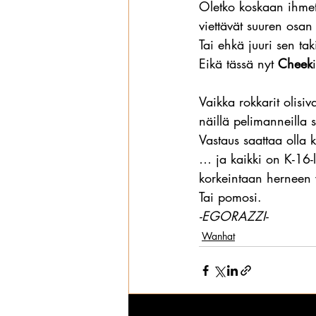
Oletko koskaan ihmete
viettävät suuren osan 
Wanhat
Tai ehkä juuri sen tak
Eikä tässä nyt 
Cheek
Vaikka rokkarit olisiv
näillä pelimanneilla s
Vastaus saattaa olla 
… ja kaikki on K-16-le
korkeintaan herneen 
Tai pomosi.
-EGORAZZI-
Wanhat