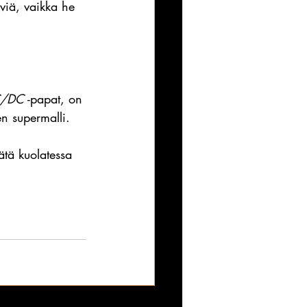
äviä, vaikka he 
/DC
 -papat, on 
en supermalli.
tätä kuolatessa 