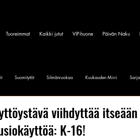
Tuoreimmat
Kaikki jutut
VIP-huone
Päivän Naku
it
Suomitytöt
Silmänruokaa
Kuukauden Mirri
Sarj
iset povipommit
Suomen Q'miss beibit
Naku Naapurintyttö
yttöystävä viihdyttää itseään
uusiokäyttöä: K-16!
Jan I. Somela
e-Babe Mallit
Penkkiurheilu
Annie Må