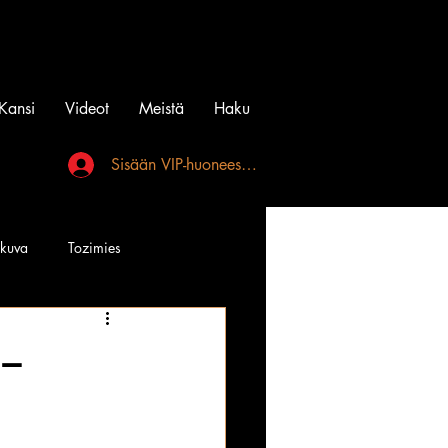
Kansi
Videot
Meistä
Haku
Sisään VIP-huoneeseen
akuva
Tozimies
Instagramin Beibit
 –
l
Tatuointi
Videot