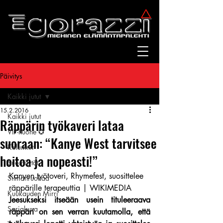
Päivitys
Kaikki jutut
15.2.2016
Kaikki jutut
Räppärin työkaveri lataa
VIP-huone ✪
suoraan: “Kanye West tarvitsee
Kolumnit
hoitoa ja nopeasti!”
Suomitytöt
Kanyen työtoveri, Rhymefest, suosittelee 
Silmänruokaa
räppärille terapeuttia | WIKIMEDIA
Kuukauden Mirri
Jeesukseksi itseään usein tituleeraava 
Sarjakuva
räppäri on sen verran kuutamolla, että 