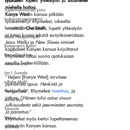
työkaveri lopetti yhteistyön ja suosittelee 
Tozimies
miehelle hoitoa.
Supermallimainen pimu
Kanye West
in kanssa pitkään 
Isotissiset povipommit
työskennellyt 
Rhymefest
, oikealta 
Suomen Q'miss beibit
nimeltään 
Che Smith
, lopetti yhteistyön 
ja lataa kovaa tekstiä ex-työkaveristaan.
Naku Naapurintyttö
Jesus Walks
 ja 
New Slaves
 -nimiset 
Instagramin Beibit
kappaleet Kanyen kanssa kirjoittanut 
Kansallisarkisto
Rhymefest latasi suoria ajatuksiaan 
omalla Twitter-tilillään.
Aina Simonen
Jan I. Somela
“
Veljeni 
[Kanye West]
 tarvitsee 
e-Babe Mallit
pykiatrista apua. Henkistä ja 
Penkkiurheilu
hengellistä
“, Rhymefest 
tweettaa
, ja 
jatkaa, “
Hänen tulisi astua sivuun 
Annie Mål
julkisuudesta sekä jees-miesten seurasta, 
Tatuointi
ja parantua
.”
Videot
Rhymefest myös kertoi lopettaneensa 
yhteistyön Kanyen kanssa.
Wanhat