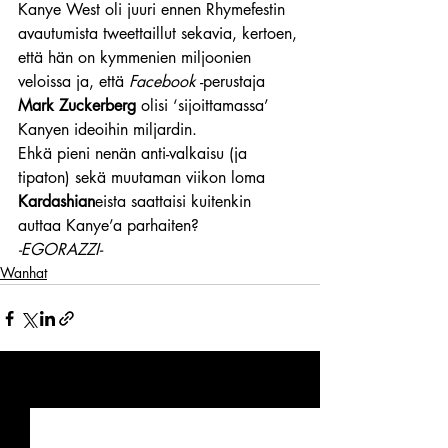
Kanye West oli juuri ennen Rhymefestin 
avautumista tweettaillut sekavia, kertoen, 
että hän on kymmenien miljoonien 
veloissa ja, että 
Facebook
 -perustaja 
Mark Zuckerberg
 olisi ‘sijoittamassa’ 
Kanyen ideoihin miljardin.
Ehkä pieni nenän anti-valkaisu (ja 
tipaton) sekä muutaman viikon loma 
Kardashian
eista saattaisi kuitenkin 
auttaa Kanye’a parhaiten?
-EGORAZZI-
Wanhat
Viimeisimmät päivitykset
Katso kaikki