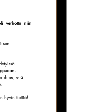
li verhottu niin 
ä sen 
detyissä 
peppuaan.
n ihme, että 
n.
n hyvin tietää!