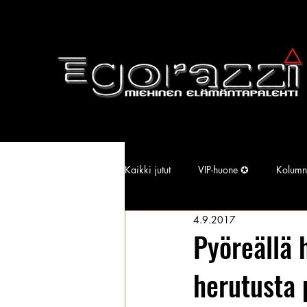
Kaikki jutut
VIP-huone ✪
Kolumn
4.9.2017
Supermallimainen pimu
Isotiss
Pyöreällä 
herutusta 
Kansallisarkisto
Aina Simonen