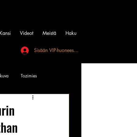
Kansi
Videot
Meistä
Haku
Sisään VIP-huoneeseen
akuva
Tozimies
Instagramin Beibit
rin
than
l
Tatuointi
Videot