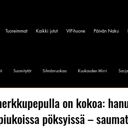
Tuoreimmat
Kaikki jutut
VIP-huone
Päivän Naku
it
Suomitytöt
Silmänruokaa
Kuukauden Mirri
Sarj
iset povipommit
Suomen Q'miss beibit
Naku Naapurintyttö
herkkupepulla on kokoa: hanu
piukoissa pöksyissä – sauma
Jan I. Somela
e-Babe Mallit
Penkkiurheilu
Annie Må