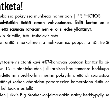
atketa!
 piukoissa pöksyissä muhkeaa hanuriaan | PR PHOTOS
miselvästikin tietää oman vahvuutensa. Tällä kertaa se o
 että sauman ratkeaminen ei olisi edes yllättänyt.
n Briteille, tuttu tositelevisiosta.
 on erittäin herkullinen ja muhkean iso peppu, ja hän tietä
tositelvisiotähti kävi 
MTV
-kanavan Lontoon konttorilla pi
ityn 15. tuotantokauden julkkareissa heruttamassa herkku
hdettu niin piukkoihin mustiin pöksyihin, että oli suorastaa
ttänyt kesken ahnaiden paparazzien kameroiden ristitule
 kehtaakin esitellä.
tien julkkis Big Brother -ohjelmassakin nähty herkkypylly se