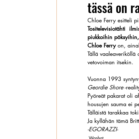
tässä on r
Wanhat
Chloe Ferry esitteli
Tositelevisiotähti il
piukkoihin pöksyihin,
Chloe Ferry
 on, ainaki
Tällä vaaleaveriköllä
vetovoiman itsekin.
Vuonna 1993 syntynyt 
Geordie Shore
 -real
Pyöreät pakarat oli a
housujen sauma ei pe
Tälläistä tarakkaa toki
Ja kyllähän tämä Brit
-EGORAZZI-
Wanhat