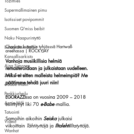
Tozimies
Supermallimainen pimu
Isotissiset povipommit
Suomen Q'miss beibit
Naku Naapurintyttö
Charlotta kuvattiin tyhjässsä Hartwall-
Instagramin Beibit
areenassa | ROCKYJAY
Kansallisarkisto
Vanhoja musiikillisia helmiä 
Aina Simonen
remasteroidaan ja julkaistaan uudelleen. 
Jan I. Somela
Miksi ei sitten malleista helmeimpiä? Me 
päätimme tehdä juuri niin!
e-Babe Mallit
Penkkiurheilu
ssa on vuosina 2009 – 2018 
EGORAZZI
Annie Mål
esiintynyt liki 70 
e-Babe
 -mallia.
Tatuointi
Samoihin aikoihin 
Seiska
 julkaisi 
Videot
viikoittain 
Tähtityttö
jä ja 
Iltalehti
Iltatyttö
jä.
Wanhat