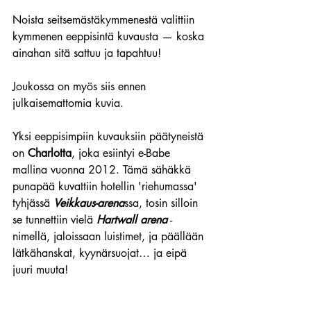
Noista seitsemästäkymmenestä valittiin 
kymmenen eeppisintä kuvausta — koska 
ainahan sitä sattuu ja tapahtuu!
Joukossa on myös siis ennen 
julkaisemattomia kuvia.
Yksi eeppisimpiin kuvauksiin päätyneistä 
on 
Charlotta
, joka esiintyi e-Babe 
mallina vuonna 2012. Tämä sähäkkä 
punapää kuvattiin hotellin 'riehumassa' 
tyhjässä 
Veikkaus-arena
ssa, tosin silloin 
se tunnettiin vielä 
Hartwall arena
 -
nimellä, jaloissaan luistimet, ja päällään 
lätkähanskat, kyynärsuojat… ja eipä 
juuri muuta!