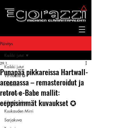
Päivitys
Kaikki jutut
29.1.
Kaikki jutut
Punapää pikkareissa Hartwall-
VIP-huone ✪
areenassa – remasteroidut ja
Kolumnit
retrot e-Babe mallit:
Suomitytöt
eeppisimmät kuvaukset ✪
Silmänruokaa
Kuukauden Mirri
Sarjakuva