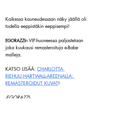
Kaikessa kauneudessaan näky jäällä oli 
todella eeppistäkin eeppisempi!
n VIP-huoneessa paljastetaan 
EGORAZZI
joka kuukausi remasteroituja e-Babe 
malleja.
KATSO LISÄÄ: 
CHARLOTTA 
RIEHUU:HARTWALL-AREENALLA: 
REMASTEROIDUT KUVAT
!
-EGORAZZI-
Ihan kaikki e-Babe mallit koskaan - 
KUVAT
Suomitytöt
Silmänruokaa