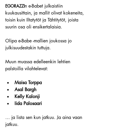
n e-Babet julkaistiin 
EGORAZZI
kuukausittain, ja mallit olivat kokeneita, 
toisin kuin Iltatytöt ja Tähtitytöt, joista 
suurin osa oli ensikertalaisia.
Olipa e-Babe -mallien joukossa jo 
julkisuudestakin tuttuja.
Muun muassa edelleenkin lehtien 
palstoilla vilahtelevat:
Maisa Torppa
Asal Bargh
Kelly Kalonji
Iida Palosaari
… ja lista sen kun jatkuu. Ja aina vaan 
jatkuu.