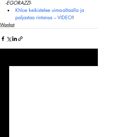
-EGORAZZI-
Khloe keikistelee uima-altaalla ja 
paljastaa rintansa – VIDEO
!
Wanhat
Viimeisimmät päivitykset
Katso kaikki