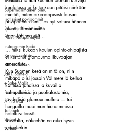
Videolta tämän kuuman blondin kurveja 
Tozimies
kuolatessa ei kuitenkaan pitäisi niinkään 
Supermallimainen pimu
miettiä, miten oikeaoppisesti lausua 
Isotissiset povipommit
povipommin nimi, jos nyt sattuisi häneen 
Suomen Q'miss beibit
(ikinä) törmäämään.
Vaan lähinnä sitä…
Naku Naapurintyttö
Instagramin Beibit
… miksi kukaan koulun opinto-ohjaajista 
Kansallisarkisto
ei kertonut glamourmallikuvaajan 
ammatista.
Aina Simonen
Kun Suomen kesä on mitä on, niin 
Jan I. Somela
mikäpä olisi jossain Välimerellä kellua 
e-Babe Mallit
kalliissa jahdissa ja kuvailla 
Penkkiurheilu
vähäpukeisia ja puolialastomia, 
täydellisiä glamour-malleja — tai 
Annie Mål
hengailla maailman hienoimmissa 
Tatuointi
hotellisviiteissä.
Videot
Toisaalta, näkeehän ne aika hyvin 
videoltakin.
Wanhat