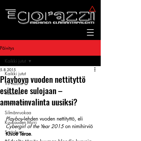
Päivitys
Kaikki jutut
5.8.2015
Kaikki jutut
Playboyn vuoden nettityttö
VIP-huone ✪
esittelee sulojaan –
Kolumnit
ammatinvalinta uusiksi?
Suomitytöt
Silmänruokaa
Playboy
-lehden vuoden nettityttö, eli 
Kuukauden Mirri
Cybergirl of the Year 2015
 on nimihirviö 
Sarjakuva
Khloë Terae
.