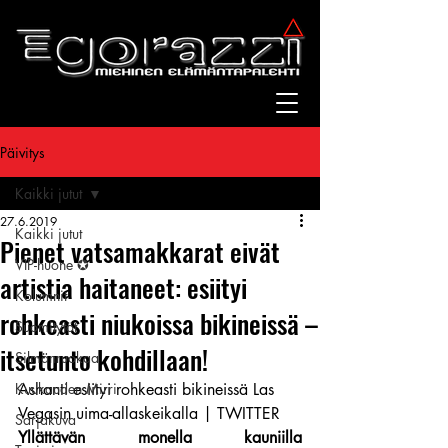
Päivitys
Kaikki jutut
27.6.2019
Kaikki jutut
Pienet vatsamakkarat eivät
VIP-huone ✪
artistia haitaneet: esiityi
Kolumnit
rohkeasti niukoissa bikineissä –
Suomitytöt
itsetunto kohdillaan!
Silmänruokaa
Kuukauden Mirri
Ashanti esiityi rohkeasti bikineissä Las 
Vegasin uima-allaskeikalla | TWITTER
Sarjakuva
Yllättävän monella kauniilla 