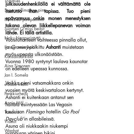
Tozimies
julkisuudenhenkilöllä ei välttämättä ole 
Supermallimainen pimu
itsetunto ihan tapissa. Tuo pieni 
epävarmuus onkin monen menestyksen 
Isotissiset povipommit
takana olevan liikkellepanevan voiman 
Suomen Q'miss beibit
lähde. Ei tällä artistilla.
Naku Naapurintyttö
Vuosituhanteen vaihteessa pinnalla ollut, 
ja 
Grammy
-palkittu 
Ashanti
 muistetaan 
Instagramin Beibit
myös upeasta ulkonäöstään.
Kansallisarkisto
Vuonna 1980 syntynyt laulava kaunotar 
Aina Simonen
on edelleen upeassa kunnossa.
Jan I. Somela
Vaikka pieni vatsamakkara onkin 
e-Babe Mallit
vuosien myötä keskivartaloon kertynyt.
Penkkiurheilu
Ashanti ei kuitenkaan antanut sen 
Annie Mål
haitata esiintyessään Las Vegasin 
kuuluisan 
Flamingo
 hotellin 
Go Pool 
Tatuointi
Dayclub
'in allasbileissä.
Videot
Asuna oli niukkaakin niukempi 
Wanhat
purppuran värinen bikini.