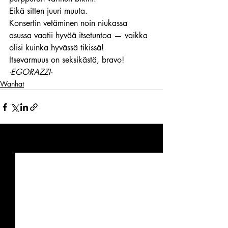
Eikä sitten juuri muuta.
Konsertin vetäminen noin niukassa 
asussa vaatii hyvää itsetuntoa — vaikka 
olisi kuinka hyvässä tikissä!
Itsevarmuus on seksikästä, bravo!
-EGORAZZI-
Wanhat
Viimeisimmät päivitykset
Katso kaikki