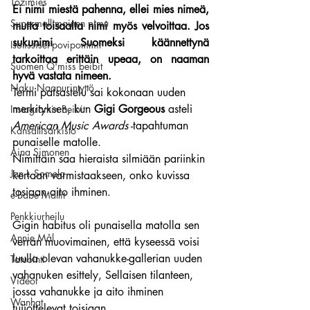
Tozimies
Ei nimi miestä pahenna, ellei mies nimeä, 
Supermallimainen pimu
mutta toisaalta nimi myös velvoittaa. Jos 
sukunimi Suomeksi käännettynä 
Isotissiset povipommit
tarkoittaa erittäin upeaa, on naaman 
Suomen Q'miss beibit
hyvä vastata nimeen.
Naku Naapurintyttö
Termi patsastelu sai kokonaan uuden 
merkityksen, kun 
Gigi Gorgeous
 asteli 
Instagramin Beibit
American Music Awards
 -tapahtuman 
Kansallisarkisto
punaiselle matolle.
Aina Simonen
Nimittäin saa hieraista silmiään pariinkin 
Jan I. Somela
kertaan varmistaakseen, onko kuvissa 
tosiaan aito ihminen.
e-Babe Mallit
Penkkiurheilu
Gigin habitus oli punaisella matolla sen 
Annie Mål
verran muovimainen, että kyseessä voisi 
luulla olevan vahanukke-gallerian uuden 
Tatuointi
vahanuken esittely, Sellaisen tilanteen, 
Videot
jossa vahanukke ja aito ihminen 
Wanhat
tuijottelevat toisiaan.