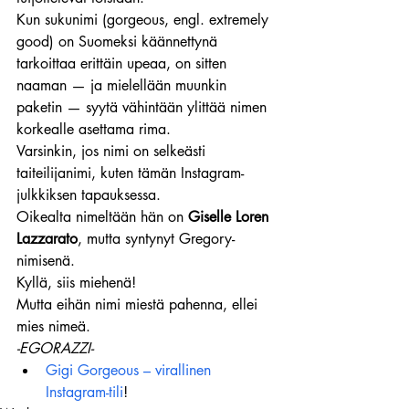
Kun sukunimi (gorgeous, engl. extremely 
good) on Suomeksi käännettynä 
tarkoittaa erittäin upeaa, on sitten 
naaman — ja mielellään muunkin 
paketin — syytä vähintään ylittää nimen 
korkealle asettama rima.
Varsinkin, jos nimi on selkeästi 
taiteilijanimi, kuten tämän Instagram-
julkkiksen tapauksessa.
Oikealta nimeltään hän on 
Giselle Loren 
Lazzarato
, mutta syntynyt Gregory-
nimisenä.
Kyllä, siis miehenä!
Mutta eihän nimi miestä pahenna, ellei 
mies nimeä.
-EGORAZZI-
Gigi Gorgeous – virallinen 
Instagram-tili
!