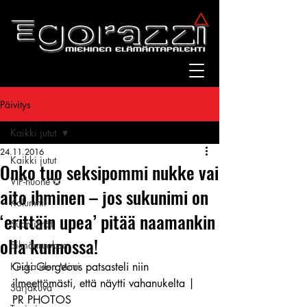
Päivitys
Kaikki jutut
24.11.2016
Kaikki jutut
Onko tuo seksipommi nukke vai
VIP-huone ✪
aito ihminen – jos sukunimi on
Kolumnit
‘erittäin upea’ pitää naamankin
Suomitytöt
olla kunnossa!
Silmänruokaa
Kuukauden Mirri
Gigi Gorgeous patsasteli niin 
ilmeettömästi, että näytti vahanukelta | 
Sarjakuva
PR PHOTOS