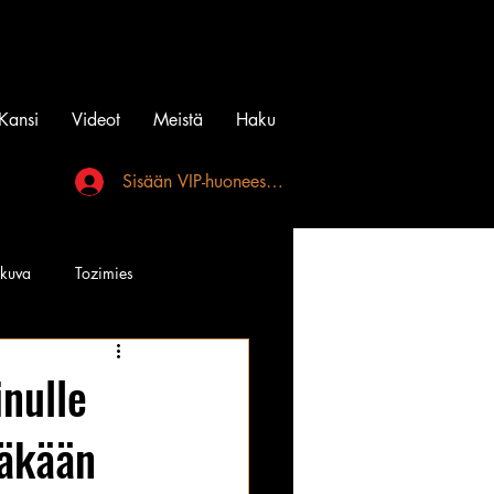
Kansi
Videot
Meistä
Haku
Sisään VIP-huoneeseen
akuva
Tozimies
Instagramin Beibit
inulle
näkään
l
Tatuointi
Videot