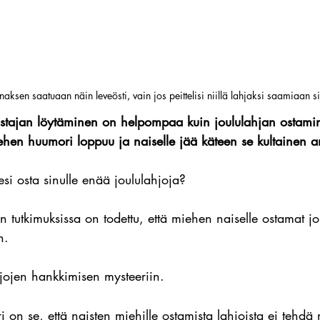
aksen saatuaan näin leveösti, vain jos peittelisi niillä lahjaksi saamiaan si
stajan löytäminen on helpompaa kuin joululahjan ostamin
ehen huumori loppuu ja naiselle jää käteen se kultainen 
i osta sinulle enää joululahjoja?
n tutkimuksissa on todettu, että miehen naiselle ostamat jo
n.
hjojen hankkimisen mysteeriin.
on se, että naisten miehille ostamista lahjoista ei tehdä 