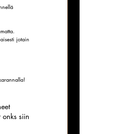
nnellä 
amatta.
isesti jotain 
karannalla!
eet 
 onks siin 