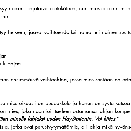
ysyy naisen lahjatoivetta etukäteen, niin mies ei ole roman
irhe.
tyy hetkeen, jäävät vaihtoehdoiksi nämä, eli nainen suutt
jan
ululahjaa
n ensimmäistä vaihtoehtoa, jossa mies sentään on ostan
ossa mies oikeasti on puupökkelö ja hänen on syytä katsoa 
 on mies, joka naamioi itselleen ostamansa lahjan kömpelö
itten minulle lahjaksi uuden PlayStationin. Voi kiitos.
”
ia, jotka ovat perustyytymättömiä, oli lahja mikä hyvänsä