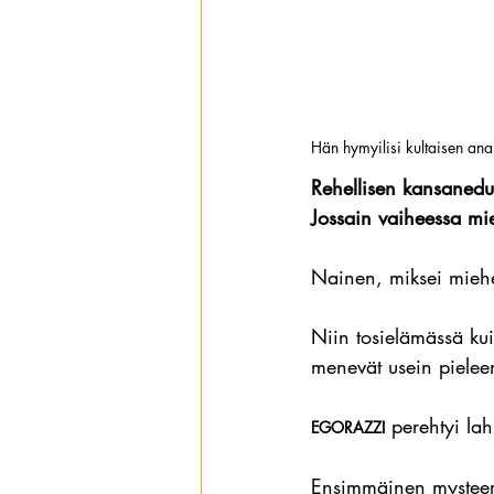
Hän hymyilisi kultaisen anan
Rehellisen kansanedu
Jossain vaiheessa mi
Nainen, miksei miehes
Niin tosielämässä kui
menevät usein pielee
 perehtyi la
EGORAZZI
Ensimmäinen mysteeri 