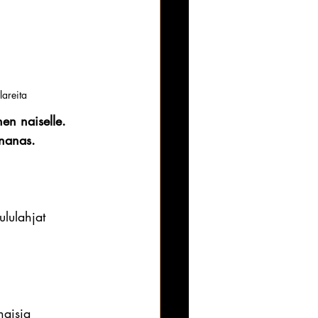
lareita
en naiselle. 
ananas.
ululahjat 
naisia 