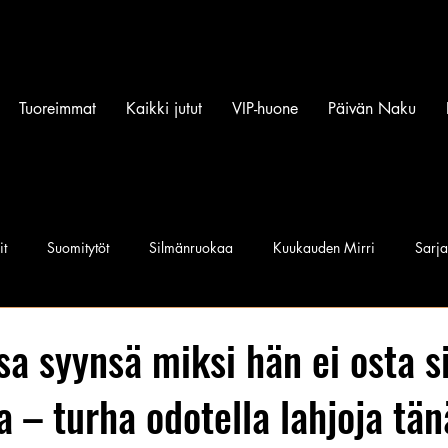
Tuoreimmat
Kaikki jutut
VIP-huone
Päivän Naku
it
Suomitytöt
Silmänruokaa
Kuukauden Mirri
Sarj
iset povipommit
Suomen Q'miss beibit
Naku Naapurintyttö
a syynsä miksi hän ei osta s
ja – turha odotella lahjoja tä
Jan I. Somela
e-Babe Mallit
Penkkiurheilu
Annie Må