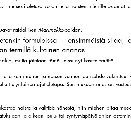
a. Ilmeisesti oletusarvo on, että naisten miehille ostamat l
avat raidallisen 
Marimekko
-paidan.
etenkin formuloissa — ensimmäistä sijaa, jo
an termillä kultainen ananas
 halua, mutta jätetään tämä keissi nyt käsittelemättä.
, että kun miehen ja naisen välinen parisuhde vakiintuu, 
ella tietynlainen ajattelutapa. Sen mukaan mies on vastuu
kastaa naista ja välittää hänestä, niin miehen pitää mee
atuksiaan ja oikean joulu- tai syntymäpäivälahjan ostamin