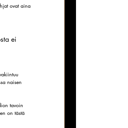
ahjat ovat aina 
sta ei 
vakiintuu 
ssa naisen 
dion tavoin 
en on tästä 