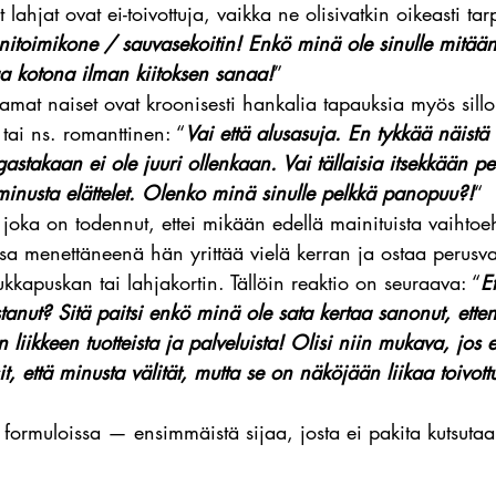
t lahjat ovat ei-toivottuja, vaikka ne olisivatkin oikeasti ta
itoimikone / sauvasekoitin! Enkö minä ole sinulle mitää
aa kotona ilman kiitoksen sanaa!
”
amat naiset ovat kroonisesti hankalia tapauksia myös sillo
 tai ns. romanttinen: “
Vai että alusasuja. En tykkää näistä 
astakaan ei ole juuri ollenkaan. Vai tällaisia itsekkään pe
 minusta elättelet. Olenko minä sinulle pelkkä panopuu?!
“
 joka on todennut, ettei mikään edellä mainituista vaihtoe
sa menettäneenä hän yrittää vielä kerran ja ostaa perusv
kkapuskan tai lahjakortin. Tällöin reaktio on seuraava: “
E
anut? Sitä paitsi enkö minä ole sata kertaa sanonut, etten 
n liikkeen tuotteista ja palveluista! Olisi niin mukava, jos 
sit, että minusta välität, mutta se on näköjään liikaa toivott
formuloissa — ensimmäistä sijaa, josta ei pakita kutsutaan