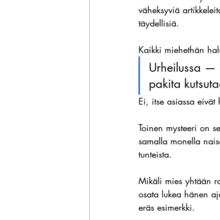
väheksyviä artikkeleit
täydellisiä.
Kaikki miehethän halu
Urheilussa — 
pakita kutsuta
Ei, itse asiassa eivät
Toinen mysteeri on se
samalla monella nais
tunteista.
Mikäli mies yhtään ra
osata lukea hänen aj
eräs esimerkki.