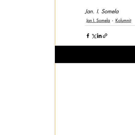
Jan. I. Somela
Jan I. Somela
Kolumnit
Viimeisimmät päivitykset