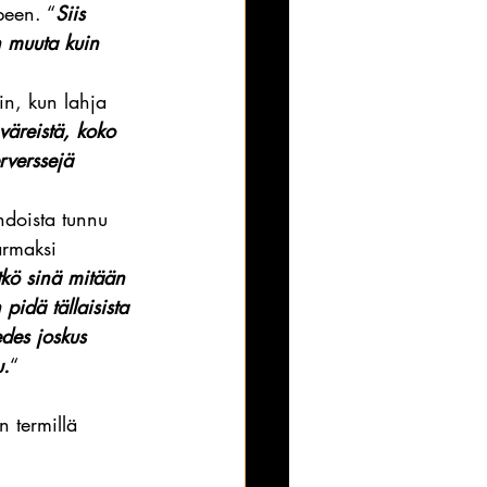
rpeen. “
Siis 
n muuta kuin 
in, kun lahja 
väreistä, koko 
rverssejä 
hdoista tunnu 
armaksi 
tkö sinä mitään 
pidä tällaisista 
edes joskus 
u.
“
 termillä 