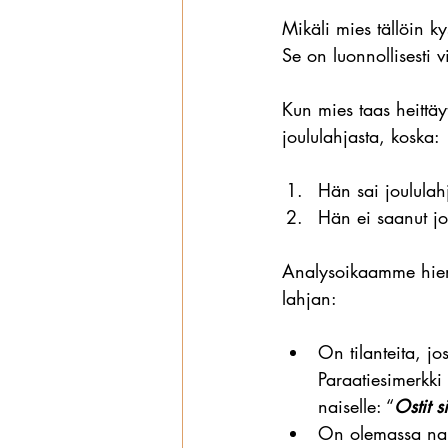
Mikäli mies tällöin k
Se on luonnollisesti v
Kun mies taas heittäy
joululahjasta, koska:
Hän sai joululah
Hän ei saanut jo
Analysoikaamme hiema
lahjan:
On tilanteita, j
Paraatiesimerkki
naiselle: “
Ostit s
On olemassa nais