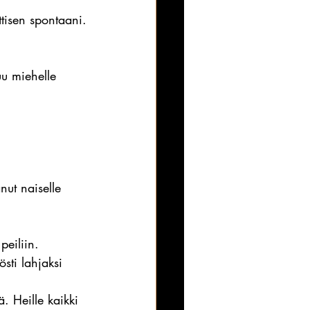
ttisen spontaani.
uu miehelle 
ut naiselle 
peiliin. 
sti lahjaksi 
. Heille kaikki 