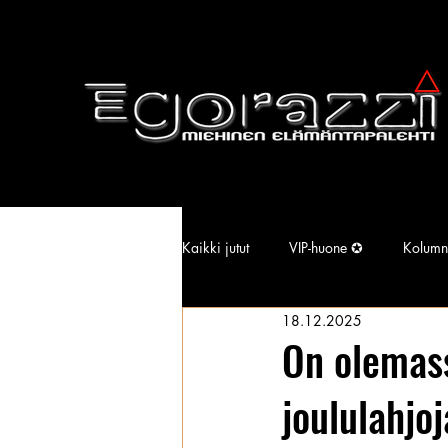
Kaikki jutut
VIP-huone ✪
Kolumn
18.12.2025
Supermallimainen pimu
Isotiss
On olemass
joululahjo
Kansallisarkisto
Aina Simonen