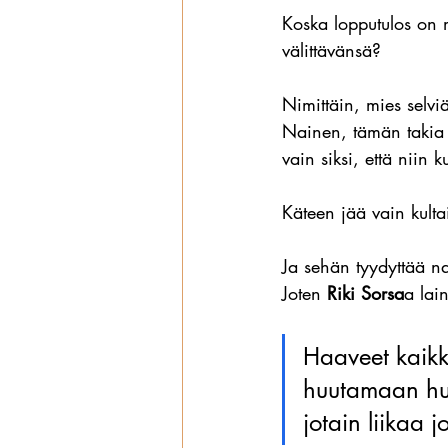
Koska lopputulos on m
välittävänsä?
Nimittäin, mies selvi
Nainen, tämän takia m
vain siksi, että niin 
Käteen jää vain kult
Ja sehän tyydyttää na
Joten 
Riki Sorsa
a lai
Haaveet kaikk
huutamaan huo
jotain liikaa j