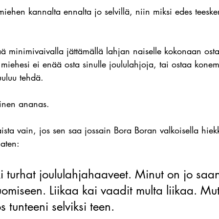
iehen kannalta ennalta jo selvillä, niin miksi edes teeske
ää minimivaivalla jättämällä lahjan naiselle kokonaan ost
iehesi ei enää osta sinulle joululahjoja, tai ostaa konema
kuuluu tehdä.
ainen ananas.
ista vain, jos sen saa jossain Bora Boran valkoisella hiek
naten:
i turhat joululahjahaaveet. Minut on jo saan
miseen. Liikaa kai vaadit multa liikaa. Mut
os tunteeni selviksi teen.