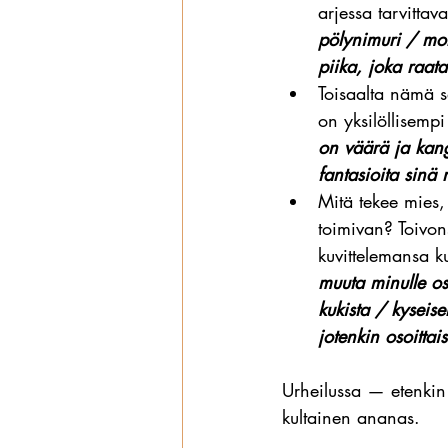
arjessa tarvittava
pölynimuri / mon
piika, joka raat
Toisaalta nämä s
on yksilöllisempi
on väärä ja kang
fantasioita sinä
Mitä tekee mies,
toimivan? Toivon
kuvittelemansa ku
muuta minulle ost
kukista / kyseise
jotenkin osoittai
Urheilussa — etenkin 
kultainen ananas.