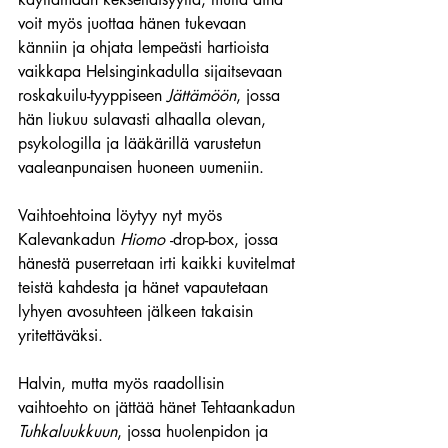
voit myös juottaa hänen tukevaan 
känniin ja ohjata lempeästi hartioista 
vaikkapa Helsinginkadulla sijaitsevaan 
roskakuilu-tyyppiseen 
Jättämöön
, jossa 
hän liukuu sulavasti alhaalla olevan, 
psykologilla ja lääkärillä varustetun 
vaaleanpunaisen huoneen uumeniin.
Vaihtoehtoina löytyy nyt myös 
Kalevankadun 
Hiomo 
-drop-box, jossa 
hänestä puserretaan irti kaikki kuvitelmat 
teistä kahdesta ja hänet vapautetaan 
lyhyen avosuhteen jälkeen takaisin 
yritettäväksi.
Halvin, mutta myös raadollisin 
vaihtoehto on jättää hänet Tehtaankadun 
Tuhkaluukkuun
, jossa huolenpidon ja 