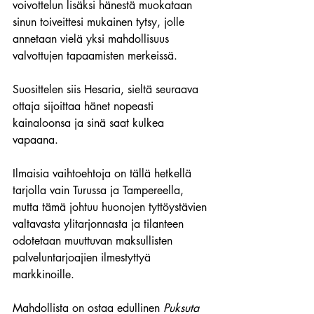
voivottelun lisäksi hänestä muokataan 
sinun toiveittesi mukainen tytsy, jolle 
annetaan vielä yksi mahdollisuus 
valvottujen tapaamisten merkeissä.
Suosittelen siis Hesaria, sieltä seuraava 
ottaja sijoittaa hänet nopeasti 
kainaloonsa ja sinä saat kulkea 
vapaana.
Ilmaisia vaihtoehtoja on tällä hetkellä 
tarjolla vain Turussa ja Tampereella, 
mutta tämä johtuu huonojen tyttöystävien 
valtavasta ylitarjonnasta ja tilanteen 
odotetaan muuttuvan maksullisten 
palveluntarjoajien ilmestyttyä 
markkinoille.
Mahdollista on ostaa edullinen 
Puksuta 