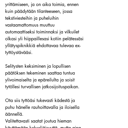
yrittämiseen, ja on aika toimia, ennen 
kuin päädytään tilanteeseen, jossa 
tekstiviesteihin ja puheluihin 
vastaamattomuus muuttuu 
automaattiseksi toiminnaksi ja vilkuilet 
olkasi yli hiippaillesasi kotiin pelätessäsi 
yllätyspiknikkiä ehdottavaa tulevaa ex-
tyttöystävääsi.
Selitysten keksiminen ja lopullisen 
päätöksen tekeminen saattaa tuntua 
ylivoimaiselta ja epäreilulta ja soisit 
tytöllesi turvallisen jatkosijoituspaikan.
Ota siis tyttöäsi tukevasti kädestä ja 
puhu hänelle rauhoittavalla ja iloisella 
äännellä.
Valitettavasti saatat joutua hieman 
käyttämään kekseliäisyyttä, mutta aina 