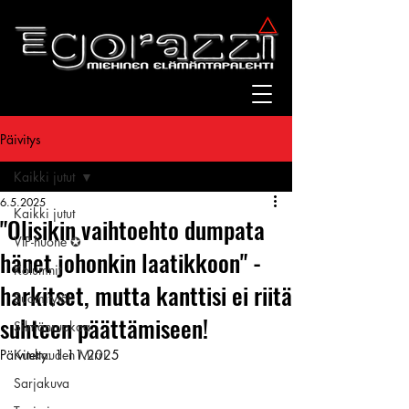
Päivitys
Kaikki jutut
6.5.2025
Kaikki jutut
"Olisikin vaihtoehto dumpata
VIP-huone ✪
hänet johonkin laatikkoon" -
Kolumnit
harkitset, mutta kanttisi ei riitä
Suomitytöt
suhteen päättämiseen!
Silmänruokaa
Päivitetty:
Kuukauden Mirri
1.11.2025
Sarjakuva