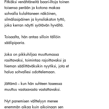
Pitkäksi venähtäneitä baari-iltoja toinen 
toisensa perään ja kotona makaa 
sohvalla kulahtaneen näköinen, 
silmälasipäinen ja kynsilakaton tyttö, 
joka kerran näytti syötävän hyvältä.
Toisaalta, hän antaa silloin tällöin 
säälipiparia.
Joka on pikkuhiljaa muuttumassa 
rasittavaksi, toimintaa rajoittavaksi ja 
hieman säälittäväksikin nyytiksi, jota et 
halua sohvallesi odottelemaan.
Jättämö -- kun hän suhteen taseessa 
muuttuu vastaavasta vastattavaksi.
Nyt panemisen välttelyyn menee 
enemmän aikaa kuin aikoinaan sen 