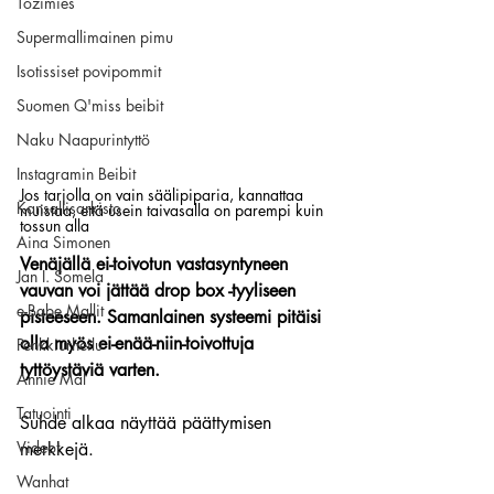
Tozimies
Supermallimainen pimu
Isotissiset povipommit
Suomen Q'miss beibit
Naku Naapurintyttö
Instagramin Beibit
Jos tarjolla on vain säälipiparia, kannattaa 
Kansallisarkisto
muistaa, että usein taivasalla on parempi kuin 
tossun alla
Aina Simonen
Venäjällä ei-toivotun vastasyntyneen 
Jan I. Somela
vauvan voi jättää drop box -tyyliseen 
e-Babe Mallit
pisteeseen. Samanlainen systeemi pitäisi 
olla myös ei-enää-niin-toivottuja 
Penkkiurheilu
tyttöystäviä varten. 
Annie Mål
Tatuointi
Suhde alkaa näyttää päättymisen 
Videot
merkkejä.
Wanhat