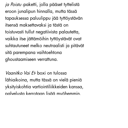
ja Poistu 
-paketti, jolla pääset tyttelistä 
eroon junalipun hinnalla, mutta tässä 
tapauksessa paluulippu jää tyttöystävän 
itsensä maksettavaksi ja tästä on 
toistuvasti tullut negatiivista palautetta, 
vaikka itse jättämöihin tyttöystävät ovat 
suhtautuneet melko neutraalisti ja pitävät 
sitä parempana vaihtoehtona 
ghoustaamiseen verrattuna.
Vaanitko Vai Et
- boxi on tulossa 
lähiaikoina, mutta tässä on vielä pieniä 
yksityiskohtia vartiointiliikkeiden kanssa, 
palvelusta kerrotaan lisää myöhemmin.
Jättämöt -- poikaystävän helpotus!
Jan I. Somela
Kolumnit