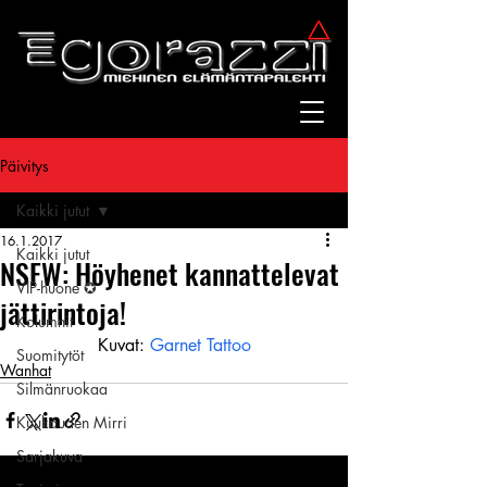
Päivitys
Kaikki jutut
16.1.2017
Kaikki jutut
NSFW: Höyhenet kannattelevat
VIP-huone ✪
jättirintoja!
Kolumnit
Kuvat: 
Garnet Tattoo
Suomitytöt
Wanhat
Silmänruokaa
Kuukauden Mirri
Sarjakuva