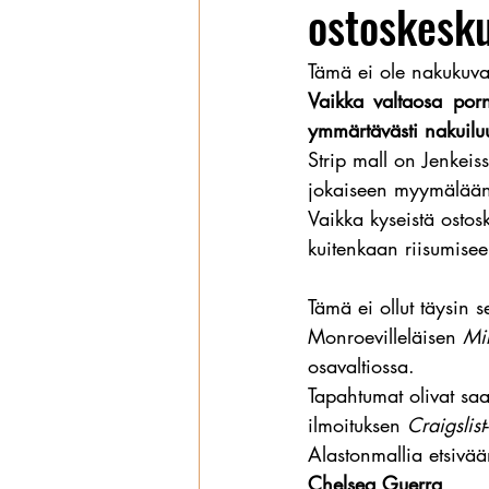
ostoskesku
Wanhat
Tämä ei ole nakukuva
Vaikka valtaosa porn
ymmärtävästi nakuiluu
Strip mall on Jenkeis
jokaiseen myymälään
Vaikka kyseistä ostosk
kuitenkaan riisumiseen
Tämä ei ollut täysin s
Monroevilleläisen 
Mi
osavaltiossa.
Tapahtumat olivat saa
ilmoituksen 
Craigslist
Alastonmallia etsivää
Chelsea Guerra
.