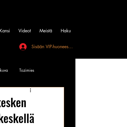
Kansi
Videot
Meistä
Haku
Sisään VIP-huoneeseen
akuva
Tozimies
Instagramin Beibit
kesken
keskellä
l
Tatuointi
Videot