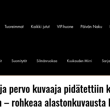
Tuoreimmat
Kaikki jutut
VIP-huone
Päivän Naku
it
Suomitytöt
Silmänruokaa
Kuukauden Mirri
Sarj
iset povipommit
Suomen Q'miss beibit
Naku Naapurintyttö
ja pervo kuvaaja pidätettiin 
 – rohkeaa alastonkuvausta 
Jan I. Somela
e-Babe Mallit
Penkkiurheilu
Annie Må