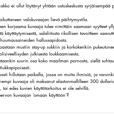
ljakko ei ollut löytänyt yhtään ostoskeskusta syrjäisempää 
aikuttaneen valokuvaajan lievä päihtymystila.
lteen korjaama kuvaaja tulee nimittäin saamaan syytteet yll
tä käyttäytymisestä, salaliitosta rikollisen tavoitteen saavu
 huumausaineiden hallussapidosta.
oastaan mustiin stay-up sukkiin ja korkokenkiin pukeutuneel
lisiveellisyden julkisesta loukkaamisesta.
tetaankin suurin osa koko maailman pornosta, siellä suhta
iukkapipoisesti.
asti hillutaan paikalla, jossa on muita ihmisiä, ja varsink
empi kuvaaja oli maksanut alastonmallilleen 300 dollaria
 tai edes kuvien käyttötarkoitus ei ole selvillä.
 pervon kuvaajan ‘omaan käyttöön’?