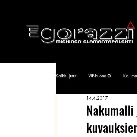
Kaikki jutut
VIP-huone ✪
Kolumn
14.4.2017
Supermallimainen pimu
Isotiss
Nakumalli 
kuvauksien
Kansallisarkisto
Aina Simonen