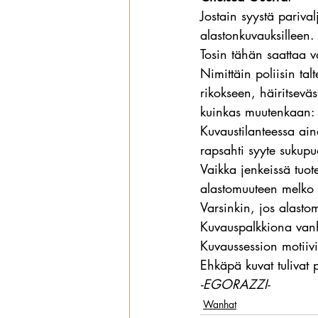
Jostain syystä pariva
alastonkuvauksilleen.
Tosin tähän saattaa v
Nimittäin poliisin ta
rikokseen, häiritseväs
kuinkas muutenkaan:
Kuvaustilanteessa ain
rapsahti syyte sukupuo
Vaikka jenkeissä tuo
alastomuuteen melko t
Varsinkin, jos alastom
Kuvauspalkkiona vanh
Kuvaussession motiivi,
Ehkäpä kuvat tulivat
-EGORAZZI-
Wanhat