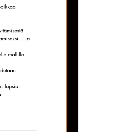
paikkaa 
yttämisestä 
ttamiseksi… ja 
le mallille 
udutaan 
in lapsia.
. 