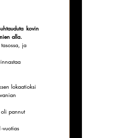
uhtauduta kovin 
mien alla.
 tasossa, ja 
rinnastaa 
ksen lokaatioksi 
lvanian 
 oli pannut 
-vuotias 