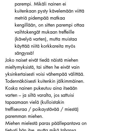
parempi. Mikäli nainen ei 
kuitenkaan pysty kävelemään viittä 
metriä pidempää matkaa 
kengillään, on sitten parempi ottaa 
vaihtokengät mukaan treffeille 
(kävelyä varten), mutta muistaa 
käyttää niitä korkkareita myös 
sängyssä!
Joko naiset eivät tiedä näistä miehen 
mieltymyksistä, tai sitten he eivät vain 
yksinkertaisesti voisi vähempää välittää.
Todennäköisesti kuitenkin jälkimmäinen.
Koska nainen pukeutuu aina itseään 
varten – ja siltä varalta, jos sattuisi 
tapaamaan vielä (kulloistakin 
treffiseuraa / poikaystävää / miestä) 
paremman miehen.
Miehen mielestä paras päällepantava on 
tietysti hän itse, mutta mikä tahansa 