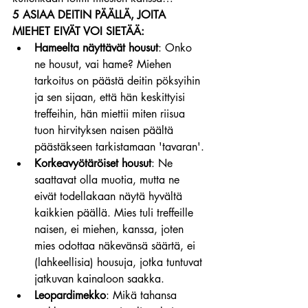
5 ASIAA DEITIN PÄÄLLÄ, JOITA 
MIEHET EIVÄT VOI SIETÄÄ:
Hameelta näyttävät housut
: Onko 
ne housut, vai hame? Miehen 
tarkoitus on päästä deitin pöksyihin 
ja sen sijaan, että hän keskittyisi 
treffeihin, hän miettii miten riisua 
tuon hirvityksen naisen päältä 
päästäkseen tarkistamaan 'tavaran'.
Korkeavyötäröiset housut
: Ne 
saattavat olla muotia, mutta ne 
eivät todellakaan näytä hyvältä 
kaikkien päällä. Mies tuli treffeille 
naisen, ei miehen, kanssa, joten 
mies odottaa näkevänsä säärtä, ei 
(lahkeellisia) housuja, jotka tuntuvat 
jatkuvan kainaloon saakka.
Leopardimekko
: Mikä tahansa 