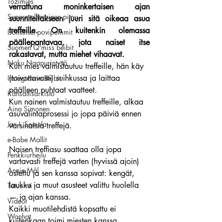
Tozimies
verrattuna moninkertaisen ajan 
Supermallimainen pimu
suunnitellakseen juuri sitä oikeaa asua 
treffeille. On kuitenkin olemassa 
Isotissiset povipommit
päällepantavaa, jota naiset itse 
Suomen Q'miss beibit
rakastavat, mutta miehet vihaavat.
Naku Naapurintyttö
Kun mies valmistautuu treffeille, hän käy 
(toivottavasti) suihkussa ja laittaa 
Instagramin Beibit
päälleen puhtaat vaatteet.
Kansallisarkisto
Kun nainen valmistautuu treffeille, alkaa 
Aina Simonen
asuvalintaprosessi jo jopa päiviä ennen 
Jan I. Somela
varsinaisia treffejä.
e-Babe Mallit
Naisen treffiasu saattaa olla jopa 
Penkkiurheilu
vartavasti treffejä varten (hyvissä ajoin) 
Annie Mål
ostettu ja sen kanssa sopivat: kengät, 
laukku ja muut asusteet valittu huolella 
Tatuointi
— ja ajan kanssa.
Videot
Kaikki muotilehdistä kopsattu ei 
Wanhat
kuitenkaan toimi miesten kanssa…