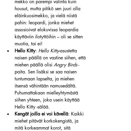
mekko on parempi valinta kuin 
housut, mutta pitikö sen juuri olla 
eläinkuosimekko, ja vielä niistä 
pahin: leopardi, jonka miehet 
assosioivat elokuvissa leopardia 
käyttäviin ilotyttöihin – oli se sitten 
muotia, tai ei!
Hello Kitty
: 
Hello Kitty
-asustetta 
naisen päällä on vastine siihen, että 
miehen päällä olisi 
Angry Birds
 -
paita. Sen lisäksi se saa naisen 
tuntumaan lapselta, ja miehen 
itsensä vähintään namusedältä. 
Puhumattakaan mielleyhtymästä 
siihen yhteen, joka usein käyttää 
Hello Kitty -sälää.
Kengät joilla ei voi kävellä
: Kaikki 
miehet pitävät korkokengistä, ja 
mitä korkeammat korot, sitä 