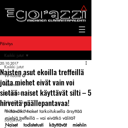
Päivitys
Kaikki jutut
20.10.2017
Kaikki jutut
Naisten asut ekoilla treffeillä
VIP-huone ✪
joita miehet eivät vain voi
Kolumnit
sietää: naiset käyttävät silti – 5
Suomitytöt
hirveitä päällepantavaa!
Silmänruokaa
Kuukauden Mirri
Yrittävätkö naiset tarkoituksella ärsyttää 
miehiä treffeillä – vai eivätkö välitä?
Sarjakuva
Naiset todistetusti käyttävät miehiin 