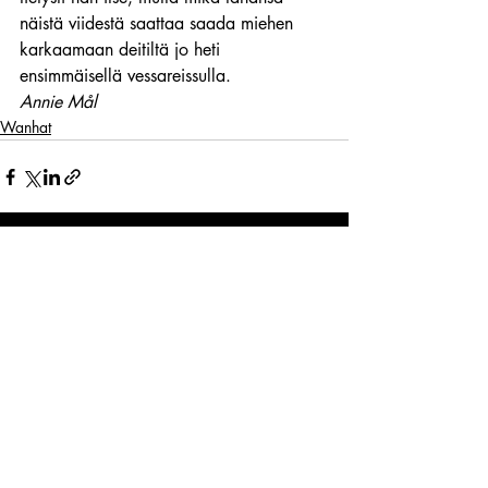
näistä viidestä saattaa saada miehen 
karkaamaan deitiltä jo heti 
ensimmäisellä vessareissulla.
Annie Mål
Wanhat
Viimeisimmät päivitykset
Katso kaikki