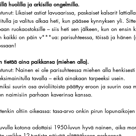
llä huolilla ja arkisilla ongelmilla.
nut: Likaiset astiat lavuaarissa, paskaiset kalsarit lattialla
tulla ja valitus alkaa heti, kun pääsee kynnyksen yli. Sitt
aan ruokaostoksille – siis heti sen jälkeen, kun on ensin k
en kaikki on päin v***ua: parisuhteessa, töissä ja hänen (s
ossaan!
tietää aina paikkansa (miehen alla).
tunut: Nainen ei ole parisuhteessa miehen alla henkisesti e
ksimainitulla tavalla – eikä ainakaan tarpeeksi usein.
miksi suurin osa avioliitoista päättyy eroon ja suurin osa 
n naimisiin parhaan kaverinsa kanssa.
ttenkin oltiin oikeassa: tasa-arvo onkin pirun lopunaikojen
uvulla kotona odottaisi 1950-luvun hyvä nainen, aika moni
än vaikka 12-tuntista päivää elättääkseen perheensä.