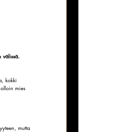
 välissä. 
a, kokki 
olloin mies 
yyteen, mutta 