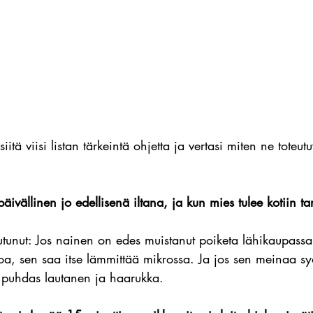
siitä viisi listan tärkeintä ohjetta ja vertasi miten ne toteu
ivällinen jo edellisenä iltana, ja kun mies tulee kotiin tar
utunut: Jos nainen on edes muistanut poiketa lähikaupass
oa, sen saa itse lämmittää mikrossa. Ja jos sen meinaa sy
en puhdas lautanen ja haarukka. 