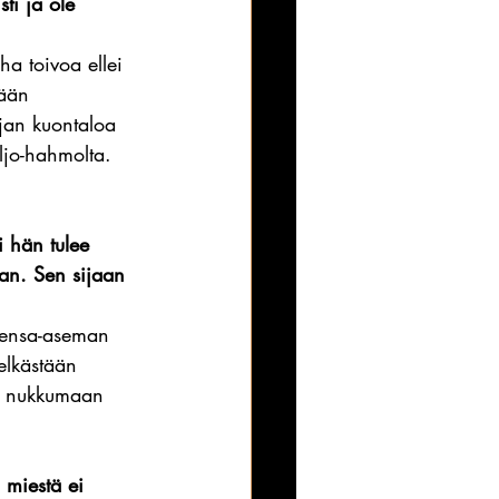
ti ja ole 
a toivoa ellei 
mään 
jan kuontaloa 
iljo-hahmolta. 
i hän tulee 
aan. Sen sijaan 
bensa-aseman 
elkästään 
ies nukkumaan 
 miestä ei 