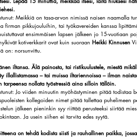
sesi. Lepää 15 minuttia, meikkaa itsesi, laita hiuksesi nätis
iehesi.
tunut: Meikkiä on tasa-arvon nimissä naisen naamalla turh
a firman pikkujouluihin, tai työkavereiden kanssa lipittä
muistuttavat ensimmäisen lapsen jälkeen jo 15-vuotiaan po
ylkivät kotiverkkarit ovat kuin suoraan 
Heikki Kinnusen
 V
 on: norsunvittu.
nen iltansa. Älä painosta, tai ristikuulustele, miestä mikäl
y illallistamassa – tai muissa iltariennoissa – ilman naist
tarpeensa nollata työstressiä aina silloin tällöin.
utunut: Jo viiden minuutin myöhästyminen pitää todistaa 
aispuoleisten kollegoiden nimet pitää tallettaa puhelimeen p
ustelun jälkeen pieninkin syy riittää perusteeksi siirtää m
okintaan. Ja usein siihen ei tarvita edes syytä.
teena on tehdä kodista siisti ja rauhallinen paikka, jossa