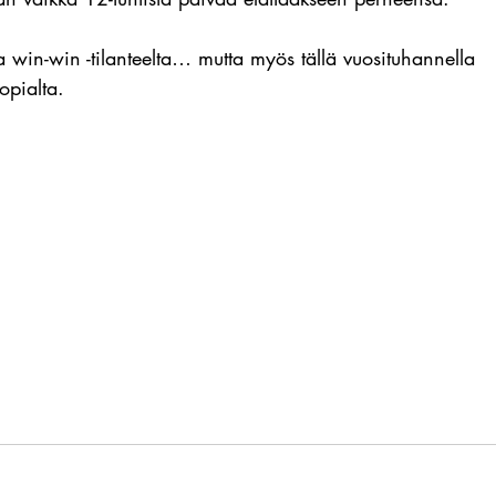
ta win-win -tilanteelta… mutta myös tällä vuosituhannella 
opialta.