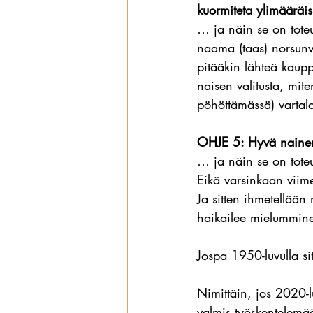
kuormiteta ylimääräisi
… ja näin se on toteutu
naama (taas) norsunvi
pitääkin lähteä kaupp
naisen valitusta, mit
pöhöttämässä) vartal
OHJE 5: Hyvä nainen 
… ja näin se on toteu
Eikä varsinkaan viime
Ja sitten ihmetellään 
haikailee mielummine
Jospa 1950-luvulla si
Nimittäin, jos 2020-l
valmis työskentelemä