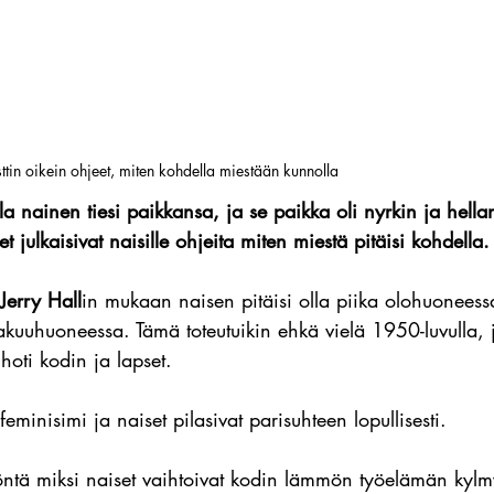
sttin oikein ohjeet, miten kohdella miestään kunnolla
la nainen tiesi paikkansa, ja se paikka oli nyrkin ja hellan
et julkaisivat naisille ohjeita miten miestä pitäisi kohdella.
Jerry Hall
in mukaan naisen pitäisi olla piika olohuoneess
akuuhuoneessa. Tämä toteutuikin ehkä vielä 1950-luvulla, j
hoti kodin ja lapset.
 feminisimi ja naiset pilasivat parisuhteen lopullisesti.
öntä miksi naiset vaihtoivat kodin lämmön työelämän kylm