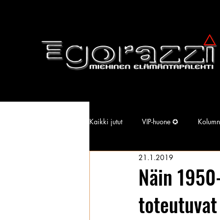
Kaikki jutut
VIP-huone ✪
Kolumn
21.1.2019
Supermallimainen pimu
Isotiss
Näin 1950-
toteutuvat
Kansallisarkisto
Aina Simonen