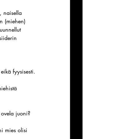
, naisella 
en (miehen) 
uunnellut 
iiderin 
ikä fyysisesti. 
miehistä 
 ovela juoni?
 mies olisi 