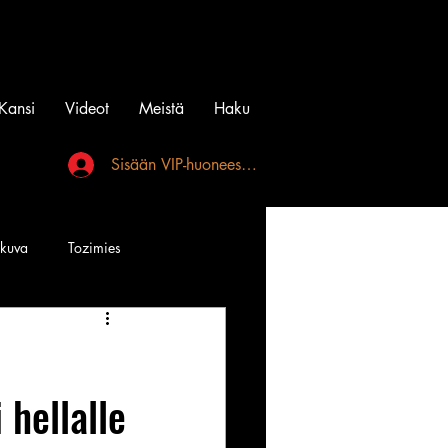
Kansi
Videot
Meistä
Haku
Sisään VIP-huoneeseen
akuva
Tozimies
Instagramin Beibit
 hellalle
l
Tatuointi
Videot