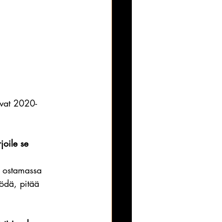
tuvat 2020-
joile se 
a ostamassa 
ödä, pitää 