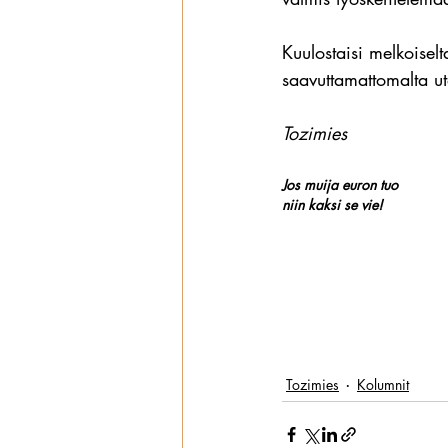
Kuulostaisi melkoisel
saavuttamattomalta ut
Tozimies
Jos muija euron tuo
niin kaksi se vie!
Tozimies
Kolumnit