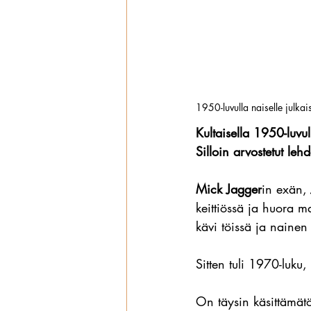
1950-luvulla naiselle julkai
Kultaisella 1950-luvul
Silloin arvostetut lehd
Mick Jagger
in exän, 
keittiössä ja huora m
kävi töissä ja nainen 
Sitten tuli 1970-luku,
On täysin käsittämät