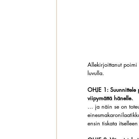
Allekirjoittanut poimi 
luvulla.
OHJE 1: Suunnittele pä
viipymättä hänelle.
… ja näin se on tote
einesmakaronilaatikk
ensin tiskata itselle