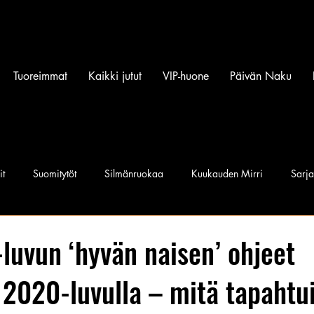
Tuoreimmat
Kaikki jutut
VIP-huone
Päivän Naku
it
Suomitytöt
Silmänruokaa
Kuukauden Mirri
Sarj
iset povipommit
Suomen Q'miss beibit
Naku Naapurintyttö
luvun ‘hyvän naisen’ ohjeet
 2020-luvulla – mitä tapahtui
Jan I. Somela
e-Babe Mallit
Penkkiurheilu
Annie Må