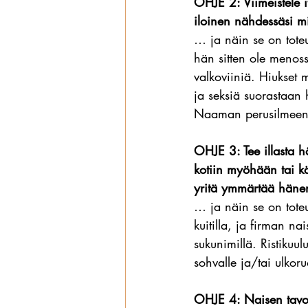
OHJE 2: Viimeistele it
iloinen nähdessäsi m
… ja näin se on toteu
hän sitten ole menoss
valkoviiniä. Hiukset 
ja seksiä suorastaan h
Naaman perusilmeenä
OHJE 3: Tee illasta hä
kotiin myöhään tai kä
yritä ymmärtää hänen 
… ja näin se on tote
kuitilla, ja firman n
sukunimillä. Ristikuul
sohvalle ja/tai ulkoru
OHJE 4: Naisen tavoit