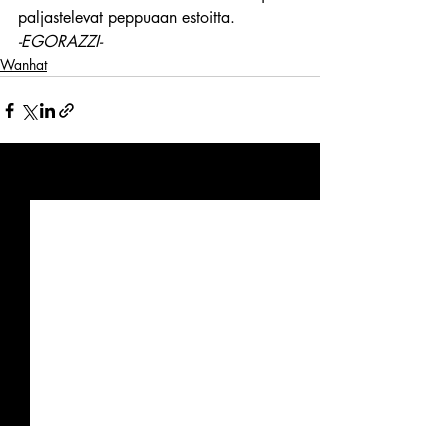
paljastelevat peppuaan estoitta.
-EGORAZZI-
Wanhat
Viimeisimmät päivitykset
Katso kaikki