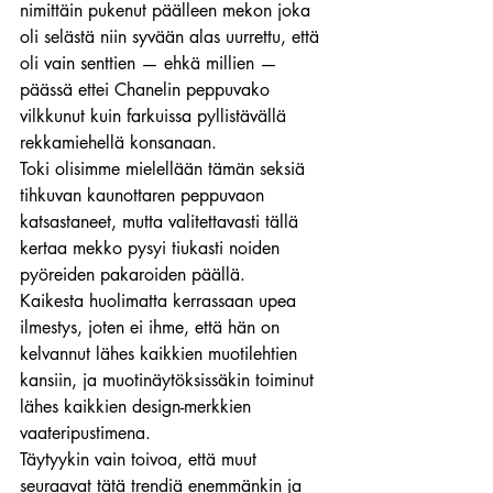
nimittäin pukenut päälleen mekon joka 
oli selästä niin syvään alas uurrettu, että 
oli vain senttien — ehkä millien — 
päässä ettei Chanelin peppuvako 
vilkkunut kuin farkuissa pyllistävällä 
rekkamiehellä konsanaan.
Toki olisimme mielellään tämän seksiä 
tihkuvan kaunottaren peppuvaon 
katsastaneet, mutta valitettavasti tällä 
kertaa mekko pysyi tiukasti noiden 
pyöreiden pakaroiden päällä.
Kaikesta huolimatta kerrassaan upea 
ilmestys, joten ei ihme, että hän on 
kelvannut lähes kaikkien muotilehtien 
kansiin, ja muotinäytöksissäkin toiminut 
lähes kaikkien design-merkkien 
vaateripustimena.
Täytyykin vain toivoa, että muut 
seuraavat tätä trendiä enemmänkin ja 