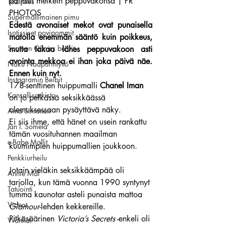
paljasti melkein peppuvakonsa | PR 
Tozimies
PHOTOS
Supermallimainen pimu
Edestä avonaiset mekot ovat punaisella 
Isotissiset povipommit
matolla enemmän sääntö kuin poikkeus, 
Suomen Q'miss beibit
mutta takaa lähes peppuvakoon asti 
avointa mekkoa ei ihan joka päivä näe. 
Naku Naapurintyttö
Ennen kuin nyt.
Instagramin Beibit
178-senttinen huippumalli 
Chanel Iman
Kansallisarkisto
on jo pelkässä seksikkäässä 
olemuksessaan pysäyttävä näky.
Aina Simonen
Ei siis ihme, että hänet on usein rankattu 
Jan I. Somela
tämän vuosituhannen maailman 
e-Babe Mallit
kuumimpien huippumallien joukkoon.
Penkkiurheilu
Jotain vieläkin seksikkäämpää oli 
Annie Mål
tarjolla, kun tämä vuonna 1990 syntynyt 
Tatuointi
tumma kaunotar asteli punaista mattoa 
Videot
Glamour
-lehden kekkereille.
Pitkäsäärinen 
Victoria’s Secrets
 -enkeli oli 
Wanhat