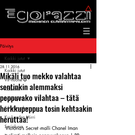
Päivitys
Kaikki jutut
28.11.2016
Kaikki jutut
Mikäli tuo mekko valahtaa
VIP-huone ✪
sentinkin alemmaksi
Kolumnit
peppuvako vilahtaa – tätä
Suomitytöt
herkkupeppua tosin kehtaakin
Silmänruokaa
heruttaa!
Kuukauden Mirri
Sarjakuva
Victoria’s Secret -malli Chanel Iman 