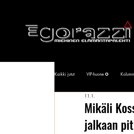
Kaikki jutut
VIP-huone ✪
Kolumn
11.1.
Supermallimainen pimu
Isotiss
Mikäli Kos
jalkaan pi
Kansallisarkisto
Aina Simonen