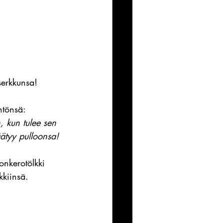
serkkunsa!
ntönsä:
, kun tulee sen 
äätyy pulloonsa!
onkerotölkki 
kkiinsä.