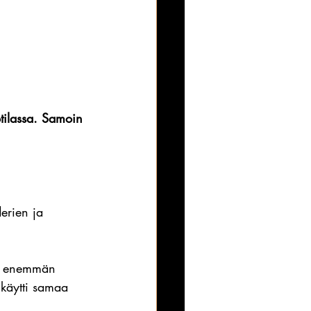
ötilassa. Samoin 
erien ja 
aa enemmän 
 käytti samaa 