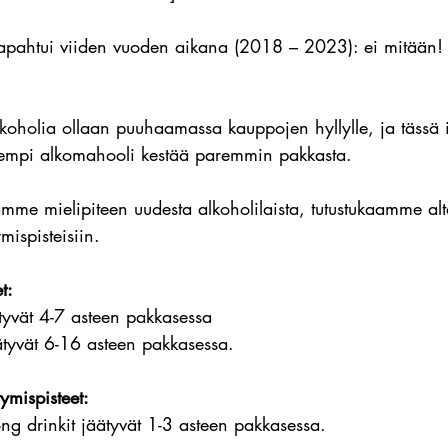
n tapahtui viiden vuoden aikana (2018 – 2023): ei mitään!
oholia ollaan puuhaamassa kauppojen hyllylle, ja tässä il
vempi alkomahooli kestää paremmin pakkasta.
me mielipiteen uudesta alkoholilaista, tutustukaamme alt
mispisteisiin.
t:
ätyvät 4-7 asteen pakkasessa
äätyvät 6-16 asteen pakkasessa.
ymispisteet:
long drinkit jäätyvät 1-3 asteen pakkasessa.