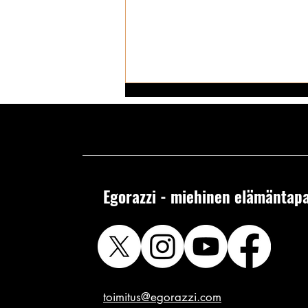
Egorazzi - miehinen elämäntapa
Tositarina: “Miksei vankeja voisi
käyttää eläinkokeisiin?”:
totuuden kuulee lasten,
humalaisten ja someinfluensserin
suusta!
toimitus@egorazzi.com