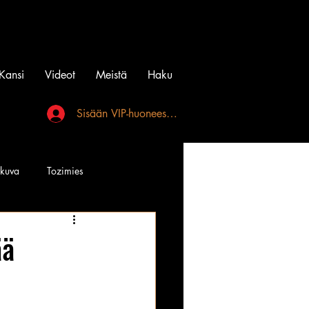
Kansi
Videot
Meistä
Haku
Sisään VIP-huoneeseen
akuva
Tozimies
Instagramin Beibit
ää
l
Tatuointi
Videot