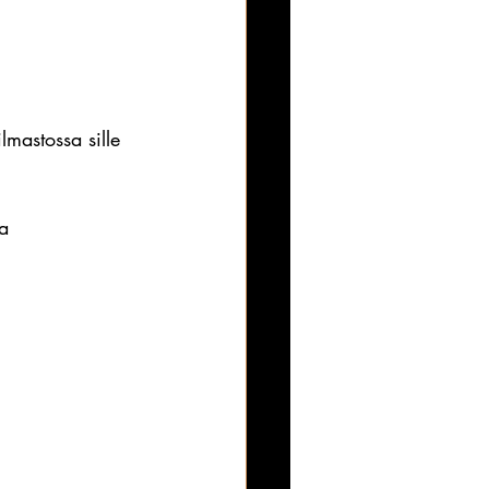
mastossa sille 
a 