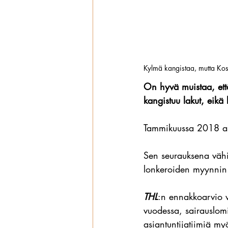
Kylmä kangistaa, mutta Ko
On hyvä muistaa, että
kangistuu lakut, eikä 
Tammikuussa 2018 ast
Sen seurauksena vähit
lonkeroiden myynnin k
THL
:n ennakkoarvio 
vuodessa, sairauslomi
asiantuntijatiimiä my