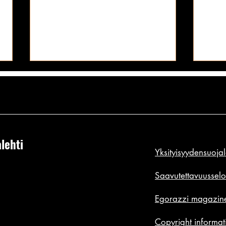
lehti
Yksityisyydensuoja
Kiilaa tai tule kiilatuksi: ja tee se
Tästä
tylillä: 4 vinkkiä joilla etuilet
pukil
Saavutettavuusselo
baarissa paremmin - ihan sama
uskoi
Egorazzi magazine
missä se baaritiski on!
isken
Copyright informat