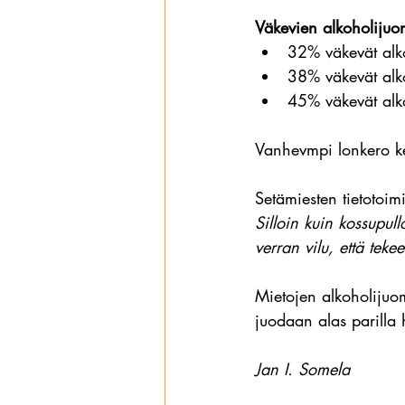
Väkevien alkoholijuom
32% väkevät alk
38% väkevät alk
45% väkevät alk
Vanhevmpi lonkero ke
Setämiesten tietotoim
Silloin kuin kossupull
verran vilu, että teke
Mietojen alkoholijuom
juodaan alas parilla 
Jan I. Somela