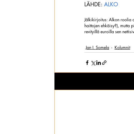
LÄHDE: 
ALKO
Jälkikirjoitus: Alkon rooli
haittojen ehkäisy?), mutta p
revityillä euroilla sen nettisiv
Jan I. Somela
Kolumnit
Viimeisimmät päivitykset