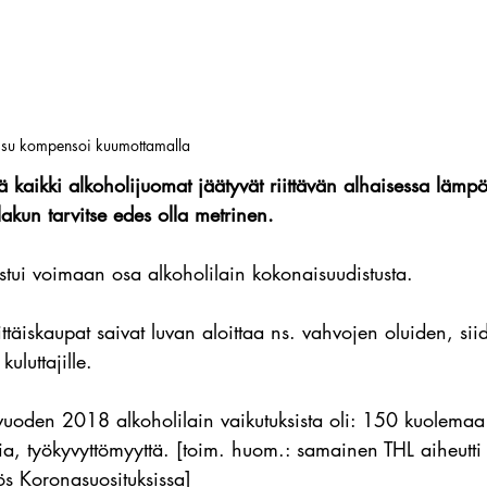
ssu kompensoi kuumottamalla
 kaikki alkoholijuomat jäätyvät riittävän alhaisessa lämp
lakun tarvitse edes olla metrinen.
ui voimaan osa alkoholilain kokonaisuudistusta.
täiskaupat saivat luvan aloittaa ns. vahvojen oluiden, siid
uluttajille.
vuoden 2018 alkoholilain vaikutuksista oli: 150 kuolem
a, työkyvyttömyyttä. [toim. huom.: samainen THL aiheutti
ös Koronasuosituksissa]