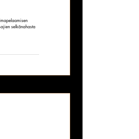
gelmapelaamisen 
ksajien selkänahasta 
Katso kaikki