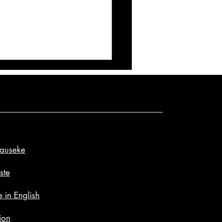
lauseke
 3 vinkkiä haltuun ja pääset
le nopeammin kuin
ste
tkaan: oletko sittenkin aina
 in English
yt naisia väärin?
ion