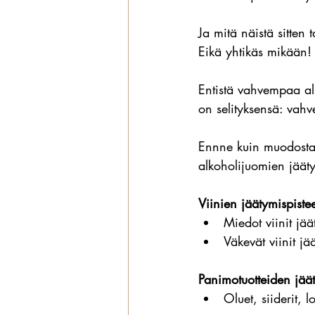
Ja mitä näistä sitte
Eikä yhtikäs mikään!
Entistä vahvempaa alk
on selityksensä: vah
Ennne kuin muodostam
alkoholijuomien jääty
Viinien jäätymispistee
Miedot viinit jä
Väkevät viinit j
Panimotuotteiden jäät
Oluet, siiderit, 