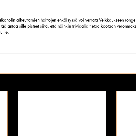
a alkoholin aiheuttamien haittojen ehkäisyssä voi verrata Veikkaukseen (on
itää antaa sille pisteet siitä, että näinkin triviaalia tietoa kootaan veronma
uille.