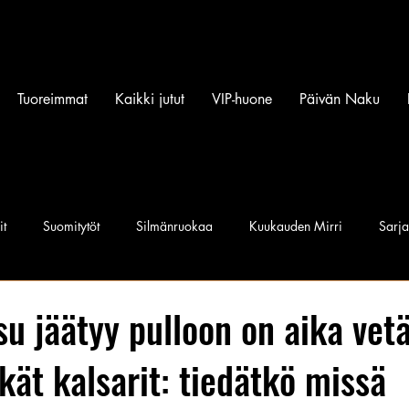
Tuoreimmat
Kaikki jutut
VIP-huone
Päivän Naku
it
Suomitytöt
Silmänruokaa
Kuukauden Mirri
Sarj
iset povipommit
Suomen Q'miss beibit
Naku Naapurintyttö
su jäätyy pulloon on aika vet
tkät kalsarit: tiedätkö missä
Jan I. Somela
e-Babe Mallit
Penkkiurheilu
Annie Må