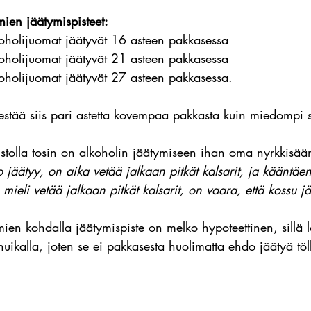
ien jäätymispisteet:
oholijuomat jäätyvät 16 asteen pakkasessa
oholijuomat jäätyvät 21 asteen pakkasessa
oholijuomat jäätyvät 27 asteen pakkasessa.
stää siis pari astetta kovempaa pakkasta kuin miedompi 
istolla tosin on alkoholin jäätymiseen ihan oma nyrkkisää
o jäätyy, on aika vetää jalkaan pitkät kalsarit, ja kääntäen
e mieli vetää jalkaan pitkät kalsarit, on vaara, että kossu j
ien kohdalla jäätymispiste on melko hypoteettinen, sillä l
huikalla, joten se ei pakkasesta huolimatta ehdo jäätyä töl