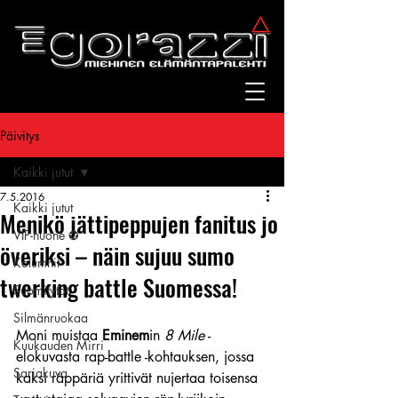
Päivitys
Kaikki jutut
7.5.2016
Kaikki jutut
Menikö jättipeppujen fanitus jo
VIP-huone ✪
överiksi – näin sujuu sumo
Kolumnit
twerking battle Suomessa!
Suomitytöt
Silmänruokaa
Moni muistaa 
Eminem
in 
8 Mile
 -
Kuukauden Mirri
elokuvasta rap-battle -kohtauksen, jossa 
Sarjakuva
kaksi räppäriä yrittivät nujertaa toisensa 