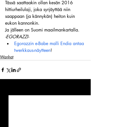
Tässä saattaakin ollan kesän 2016 
hittiurheilulaji, joka syrjäyttää niin 
saappaan (ja kännykän) heiton kuin 
eukon kannonkin.
Ja jälleen on Suomi maailmankartalla.
-EGORAZZI-
Egorazzin e-Babe malli Endia antaa 
twerkkaus-näytteen
!
Wanhat
Viimeisimmät päivitykset
Katso kaikki