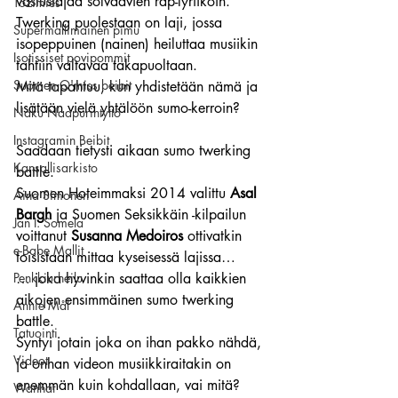
vastustajaa solvaavien räp-lyriikoin.
Tozimies
Twerking puolestaan on laji, jossa 
Supermallimainen pimu
isopeppuinen (nainen) heiluttaa musiikin 
Isotissiset povipommit
tahtiin valtavaa takapuoltaan.
Suomen Q'miss beibit
Mitä tapahtuu, kun yhdistetään nämä ja 
lisätään vielä yhtälöön sumo-kerroin?
Naku Naapurintyttö
Instagramin Beibit
Saadaan tietysti aikaan sumo twerking 
Kansallisarkisto
battle.
Suomen Hoteimmaksi 2014 valittu 
Asal 
Aina Simonen
Bargh
 ja Suomen Seksikkäin -kilpailun 
Jan I. Somela
voittanut 
Susanna Medoiros
 ottivatkin 
e-Babe Mallit
toisistaan mittaa kyseisessä lajissa…
Penkkiurheilu
… joka hyvinkin saattaa olla kaikkien 
aikojen ensimmäinen sumo twerking 
Annie Mål
battle.
Tatuointi
Syntyi jotain joka on ihan pakko nähdä, 
Videot
ja onhan videon musiikkiraitakin on 
enemmän kuin kohdallaan, vai mitä?
Wanhat