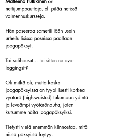
Matleena Pulkkinen
 on 
nettijumppauttaja, eli pitää netissä 
valmennuskursseja.
Hän poseeraa sometilillään usein 
urheilullisissa poseissa päällään 
joogapöksyt.
Tai salihousut... tai sitten ne ovat 
leggingsit?
Oli mitkä oli, mutta koska 
joogapöksyissä on 
tyypillisesti korkea 
vyötärö (high-waisted) tukemaan ydintä 
ja leveämpi vyötärönauha, joten 
kutsumme näitä joogapöksyiksi.
Tietysti vielä enemmän kiinnostaa, mitä 
niistä pöksyistä löytyy.