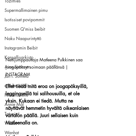
Tozimies
Supermallimainen pimu
Isotissiset povipommit
Suomen Q'miss beibit
Naku Naapurintyttö
Instagramin Beibit
Kansallisarkisto
Nettijumppauttaja Matleena Pulkkinen saa 
Aina Simonen
joogapöksyt soimaan päällänsä | 
INSTAGRAM
Jan I. Somela
e-Babe Mallit
Ellet tiedä mitä eroa on joogapöksyillä, 
leggingseillä tai salihousuilla, et ole 
Penkkiurheilu
yksin. Kukaan ei tiedä. Mutta ne 
Annie Mål
näyttävät hemmetin hyvältä oikeanlaisen 
Tatuointi
vartalon päällä. Juuri sellaisen kuin 
Matleenalla on.
Videot
Wanhat