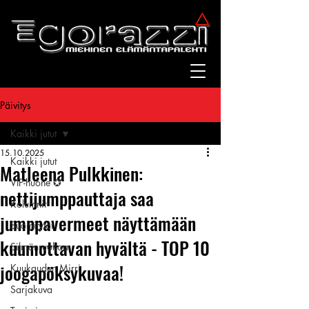
Päivitys
Kaikki jutut
15.10.2025
Kaikki jutut
Matleena Pulkkinen:
VIP-huone ✪
nettijumppauttaja saa
Kolumnit
jumppavermeet näyttämään
Suomitytöt
kuumottavan hyvältä - TOP 10
Silmänruokaa
joogapöksykuvaa!
Kuukauden Mirri
Sarjakuva