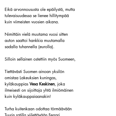
Eikä arvonnoususta ole epäilystä, mutta 
tulevaisuudessa se lienee hillitympää 
kuin viimeisten vuosien aikana. 
Nimittäin vielä muutama vuosi sitten 
auton saattoi hankkia muutamalla 
sadalla tuhannella (eurolla).
Silloin sellainen ostettiin myös Suomeen,
Tiettävästi Suomen ainoan yksilön 
omistaa Lakeuksien kuningas, 
kyläkauppias 
Vesa Keskinen
, joka 
ilmeisesti on sijoittaja yhtä ilmiömäinen 
kuin kyläkauppaiaanakin!
Turha kuitenkaan odottaa törmäävään 
Tuurin ratilla viilettävään Ferrari 