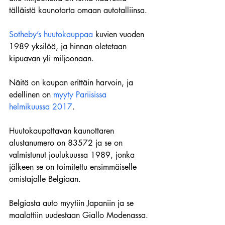
tälläistä kaunotarta omaan autotalliinsa.
Sotheby’s huutokauppaa
 kuvien vuoden 
1989 yksilöä, ja hinnan oletetaan 
kipuavan yli miljoonaan.
Näitä on kaupan erittäin harvoin, ja 
edellinen on 
myyty Pariisissa 
helmikuussa 2017
.
Huutokaupattavan kaunottaren 
alustanumero on 83572 ja se on 
valmistunut joulukuussa 1989, jonka 
jälkeen se on toimitettu ensimmäiselle 
omistajalle Belgiaan.
Belgiasta auto myytiin Japaniin ja se 
maalattiin uudestaan Giallo Modenassa.