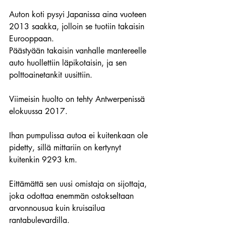
Auton koti pysyi Japanissa aina vuoteen 
2013 saakka, jolloin se tuotiin takaisin 
Eurooppaan.
Päästyään takaisin vanhalle mantereelle 
auto huollettiin läpikotaisin, ja sen 
polttoainetankit uusittiin.
Viimeisin huolto on tehty Antwerpenissä 
elokuussa 2017.
Ihan pumpulissa autoa ei kuitenkaan ole 
pidetty, sillä mittariin on kertynyt 
kuitenkin 9293 km.
Eittämättä sen uusi omistaja on sijottaja, 
joka odottaa enemmän ostokseltaan 
arvonnousua kuin kruisailua 
rantabulevardilla.