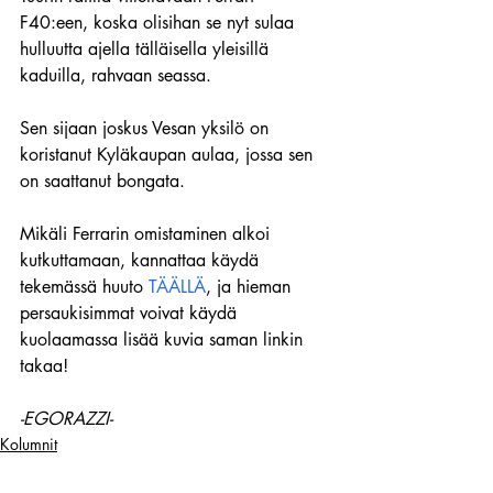
F40:een, koska olisihan se nyt sulaa 
hulluutta ajella tälläisella yleisillä 
kaduilla, rahvaan seassa.
Sen sijaan joskus Vesan yksilö on 
koristanut Kyläkaupan aulaa, jossa sen 
on saattanut bongata.
Mikäli Ferrarin omistaminen alkoi 
kutkuttamaan, kannattaa käydä 
tekemässä huuto 
TÄÄLLÄ
, ja hieman 
persaukisimmat voivat käydä 
kuolaamassa lisää kuvia saman linkin 
takaa!
-EGORAZZI-
Kolumnit