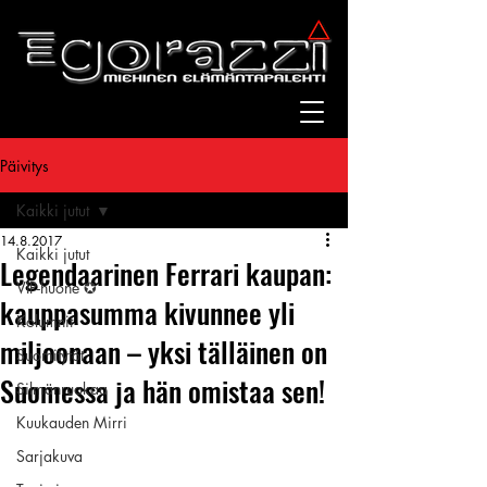
Päivitys
Kaikki jutut
14.8.2017
Kaikki jutut
Legendaarinen Ferrari kaupan:
VIP-huone ✪
kauppasumma kivunnee yli
Kolumnit
miljoonaan – yksi tälläinen on
Suomitytöt
Suomessa ja hän omistaa sen!
Silmänruokaa
Kuukauden Mirri
Sarjakuva