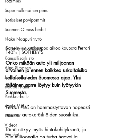
Tozimies
Supermallimainen pimu
Isotissiset povipommit
Suomen Q'miss beibit
Naku Naapurintyttö
Sotheby’s huutokauppa aikoo kaupata Ferrari 
Instagramin Beibit
F40:n | SOTHEBY’S
Kansallisarkisto
Onko mikään auto yli miljoonan 
Aina Simonen
arvoinen ja ennen kaikkea uskaltaisiko 
Jan I. Somela
sellaisella edes Suomessa ajaa. Yksi 
tälläinen aarre löytyy kuin lyötyykin 
e-Babe Mallit
Suomesta.
Penkkiurheilu
Annie Mål
Ferrari F40
 on hämmästyttävän nopeasti 
noussut autokeräilijöiden suosikiksi.
Tatuointi
Videot
Tämä näkyy myös hintakehityksenä, ja 
Wanhat
alle miljoonalla on turha haaveilla 