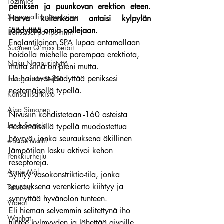
Tozimies
peniksen ja puunkovan erektion eteen. 
Supermallimainen pimu
Harva kuitenkaan antaisi kylpylän 
jäädyttää omia pallejaan.
Isotissiset povipommit
Englantilainen SPA lupaa antamallaan 
Suomen Q'miss beibit
hoidolla miehelle parempaa erektiota, 
Naku Naapurintyttö
mutta siinä on pieni mutta.
He haluavat jäädyttää peniksesi 
Instagramin Beibit
nestemäisellä typellä.
Kansallisarkisto
Aina Simonen
Nivusiin kohdistetaan -160 asteista 
Jan I. Somela
nestemäisellä typellä muodostettua 
höyryä, jonka seurauksena äkillinen 
e-Babe Mallit
lämpötilan lasku aktivoi kehon 
Penkkiurheilu
reseptoreja.
Annie Mål
Syntyy vasokonstriktio-tila, jonka 
seurauksena verenkierto kiihtyy ja 
Tatuointi
synnyttää hyvänolon tunteen.
Videot
Eli hieman selvemmin selitettynä iho 
Wanhat
tuntee kylmyyden ja lähettää aivoille 