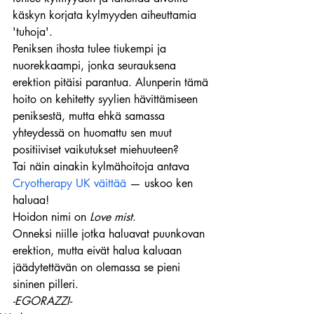
käskyn korjata kylmyyden aiheuttamia 
'tuhoja'.
Peniksen ihosta tulee tiukempi ja 
nuorekkaampi, jonka seurauksena 
erektion pitäisi parantua. Alunperin tämä 
hoito on kehitetty syylien hävittämiseen 
peniksestä, mutta ehkä samassa 
yhteydessä on huomattu sen muut 
positiiviset vaikutukset miehuuteen?
Tai näin ainakin kylmähoitoja antava 
Cryotherapy UK väittää
 — uskoo ken 
haluaa!
Hoidon nimi on 
Love mist
.
Onneksi niille jotka haluavat puunkovan 
erektion, mutta eivät halua kaluaan 
jäädytettävän on olemassa se pieni 
sininen pilleri.
-EGORAZZI-