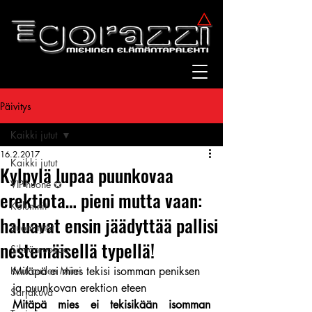
Päivitys
Kaikki jutut
16.2.2017
Kaikki jutut
Kylpylä lupaa puunkovaa
VIP-huone ✪
erektiota… pieni mutta vaan:
Kolumnit
haluavat ensin jäädyttää pallisi
Suomitytöt
nestemäisellä typellä!
Silmänruokaa
Kuukauden Mirri
Mitäpä ei mies tekisi isomman peniksen 
ja puunkovan erektion eteen
Sarjakuva
Mitäpä mies ei tekisikään isomman 