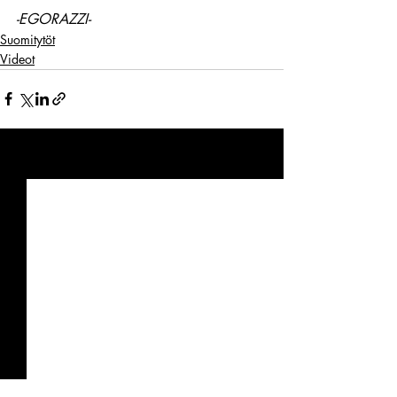
-EGORAZZI-
Suomitytöt
Videot
Viimeisimmät päivitykset
Katso kaikki