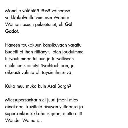
Monelle välähtää tässä vaiheessa 
verkkokalvoille viimeisin Wonder 
Woman -asuun pukeutunut, eli 
Gal 
Gadot
.
Häneen toukokuun kansikuvaan varattu 
budetti ei ihan riittänyt, joten jouduimme 
turvautumaan tuttuun ja turvalliseen 
unelmien suomityttövaihtoehtoon, ja 
oikeasti valinta oli täysin ilmiselvä!
Kuka muu muka kuin Asal Bargh?
Miessupersankarin ei juuri (moni mies 
ainakaan) kuvittele riisuvan viittaansa ja 
supersankarisukkahousujaan, mutta että 
Wonder Woman...