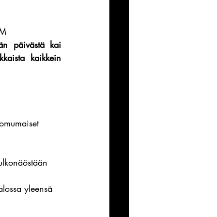
AM
hän päivästä kai 
kaista kaikkein 
luomumaiset 
 ulkonäöstään 
alossa yleensä 