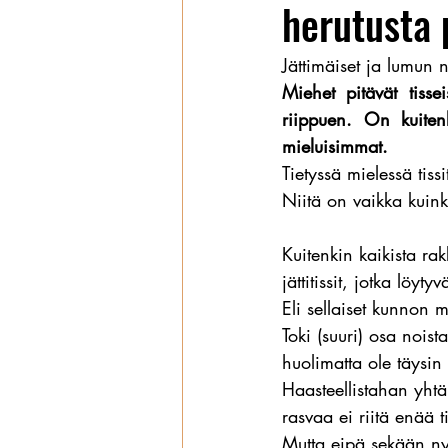
herutusta 
Wanhat
Jättimäiset ja lumun 
Miehet pitävät tissei
riippuen. On kuitenk
mieluisimmat.
Tietyssä mielessä tiss
Niitä on vaikka kuinka
Kuitenkin kaikista ra
jättitissit, jotka löyt
Eli sellaiset kunnon m
Toki (suuri) osa nois
huolimatta ole täysin
Haasteellistahan yhtä
rasvaa ei riitä enää t
Mutta eipä sekään ny