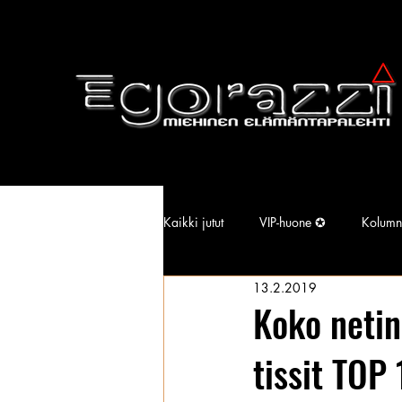
Kaikki jutut
VIP-huone ✪
Kolumn
13.2.2019
Supermallimainen pimu
Isotiss
Koko netin
tissit TOP
Kansallisarkisto
Aina Simonen