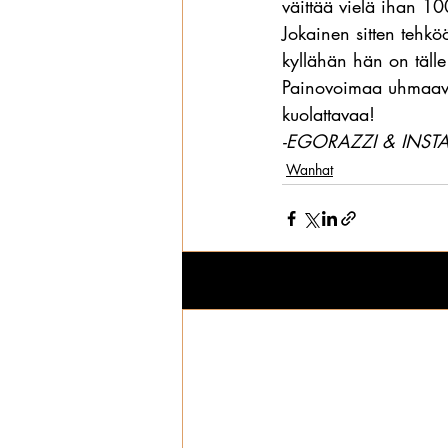
väittää vielä ihan 10
Jokainen sitten tehk
kyllähän hän on tälle
Painovoimaa uhmaavaa
kuolattavaa!
-EGORAZZI & INST
Wanhat
Viimeisimmät päivitykset