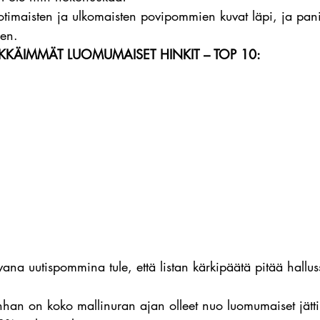
kotimaisten ja ulkomaisten povipommien kuvat läpi, ja pani
een.
KKÄIMMÄT LUOMUMAISET HINKIT – TOP 10:
ana uutispommina tule, että listan kärkipäätä pitää hallu
nhan on koko mallinuran ajan olleet nuo luomumaiset jättil