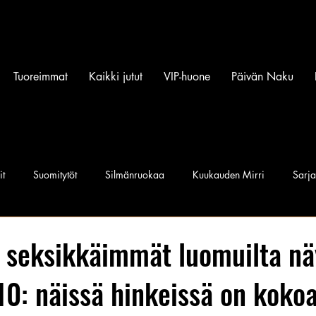
Tuoreimmat
Kaikki jutut
VIP-huone
Päivän Naku
it
Suomitytöt
Silmänruokaa
Kuukauden Mirri
Sarj
iset povipommit
Suomen Q'miss beibit
Naku Naapurintyttö
 seksikkäimmät luomuilta nä
 10: näissä hinkeissä on koko
Jan I. Somela
e-Babe Mallit
Penkkiurheilu
Annie Må