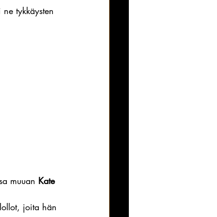
 ne tykkäysten 
ssa muuan 
Kate 
ollot, joita hän 