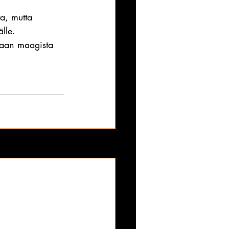
a, mutta 
lle.
taan maagista 
Katso kaikki