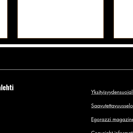
Blondin Playboy-povipommin
Kaikk
tissivilautus saattoi olla koko
pantu
vuoden 2019 antavin kaula-aukko:
tämä 
Andrea Kuoni ei nimenä sano
Sanot
silikonit esillä!
tiimal
mitään, mutta tissit puhuu
viimei
puolestaan | PR PHOTOS
matel
lehti
Tarvitaan todella pyöreät
Ne jo
Yksityisyydensuoja
kumimaiset silikonitissit, jotta voisi
vuosi
edes yrittää saada nimiinsä vuoden
tietä
Saavutettavuusselo
tissivilautusta. Eikä
pitäi
Egorazzi magazine