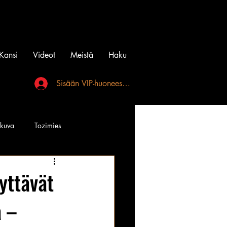
Kansi
Videot
Meistä
Haku
Sisään VIP-huoneeseen
akuva
Tozimies
Instagramin Beibit
yttävät
a –
l
Tatuointi
Videot