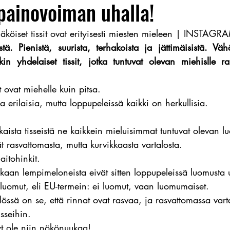
painovoiman uhalla!
näköiset tissit ovat erityisesti miesten mieleen | INSTAGR
stä. Pienistä, suurista, terhakoista ja jättimäisistä. Vä
in yhdelaiset tissit, jotka tuntuvat olevan miehislle rak
it ovat miehelle kuin pitsa.
 erilaisia, mutta loppupeleissä kaikki on herkullisia.
kkaista tisseistä ne kaikkein mieluisimmat tuntuvat olevan 
yvät rasvattomasta, mutta kurvikkaasta vartalosta.
aitohinkit.
takaan lempimeloneista eivät sitten loppupeleissä luomusta
 luomut, eli EU-termein: ei luomut, vaan luomumaiset.
lössä on se, että rinnat ovat rasvaa, ja rasvattomassa vart
isseihin.
t ole niin nökönuukaa!