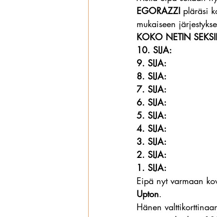
EGORAZZI
 pläräsi 
mukaiseen järjestyks
KOKO NETIN SEKSI
10. SIJA:
9. SIJA:
8. SIJA:
7. SIJA:
6. SIJA:
5. SIJA:
4. SIJA:
3. SIJA:
2. SIJA:
1. SIJA:
Eipä nyt varmaan kov
Upton
.
Hänen valttikorttinaa