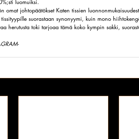
0%;sti luomuiksi.
öön omat johtopäätökset Katen tissien luonnonmukaisuudest
 tissityypille suorastaan synonyymi, kuin mono hiihtokengä
 herutusta toki tarjoaa tämä koko kympin sakki, suoras
AGRAM-