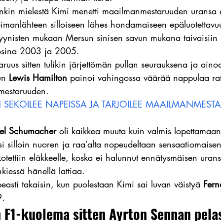
nkin mielestä Kimi menetti maailmanmestaruuden uransa 
oimanlähteen silloiseen lähes hondamaiseen epäluotettav
nisten mukaan Mersun sinisen savun mukana taivaisiin 
uosina 2003 ja 2005.
aruus sitten tulikin järjettömän pullan seurauksena ja ain
un 
Lewis Hamilton
 painoi vahingossa väärää nappulaa rati
mestaruuden.
 SEKOILEE NAPEISSA JA TARJOILEE MAAILMANMEST
el Schumacher
 oli kaikkea muuta kuin valmis lopettamaa
usi silloin nuoren ja raa’alta nopeudeltaan sensaatiomaise
otettiin eläkkeelle, koska ei halunnut ennätysmäisen uran
kiessä hänellä lattiaa.
asti takaisin, kun puolestaan Kimi sai luvan väistyä 
Fern
9.
 F1-kuolema sitten Ayrton Sennan pelas