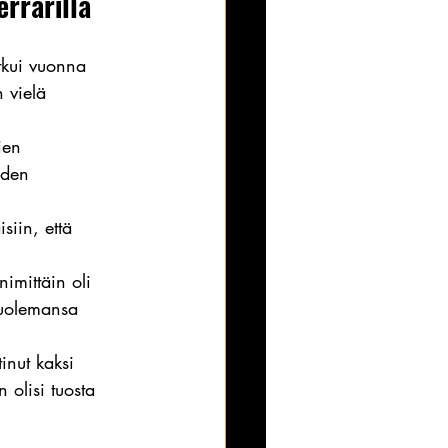
errarilla
tkui vuonna 
 vielä 
ien 
oden 
siin, että 
imittäin oli 
kuolemansa 
inut kaksi 
 olisi tuosta 