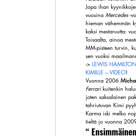
Jopa ihan kyynikkoje
vuosina 
Mercedes
 -v
hieman vähemmän kyy
kaksi mestaruutta: v
Toisaalta, ainoa mest
MM-pisteen turvin, k
sen vuoksi maailman
-> 
LEWIS HAMILTON
KIMILLE – VIDEO
!
Vuonna 2006 
Micha
Ferrari
 kuitenkin hal
joten saksalainen pak
tahriutuvan Kimi pyyh
Karma iski melko nope
tieltä jo vuonna 200
“ Ensimmäinen