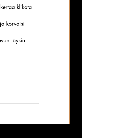
kertaa klikata 
ja korvaisi 
van täysin 
Katso kaikki