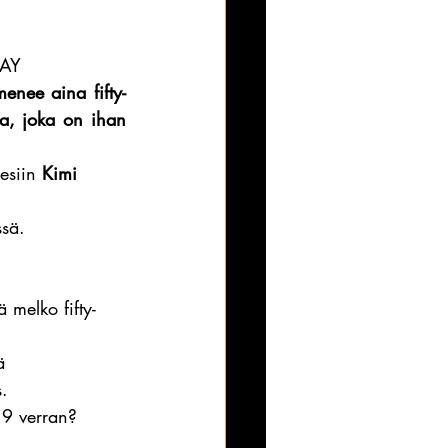
JAY
menee aina fifty-
a, joka on ihan 
esiin 
Kimi 
ssä.
melko fifty-
ä 
s.
19 verran?