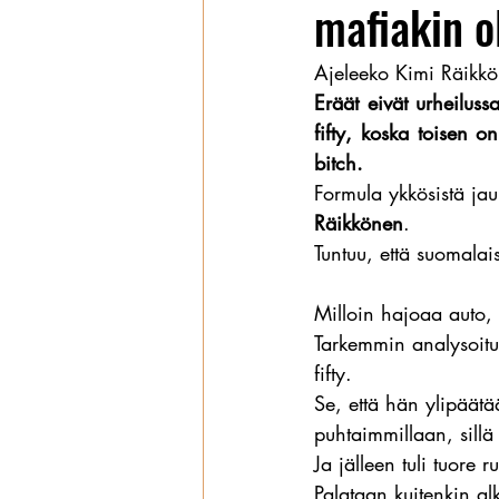
mafiakin ol
Wanhat
Ajeleeko Kimi Räikkö
Eräät eivät urheiluss
fifty, koska toisen 
bitch.
Formula ykkösistä jau
Räikkönen
.
Tuntuu, että suomalai
Milloin hajoaa auto, 
Tarkemmin analysoitu
fifty.
Se, että hän ylipäät
puhtaimmillaan, sillä 
Ja jälleen tuli tuore
Palataan kuitenkin al