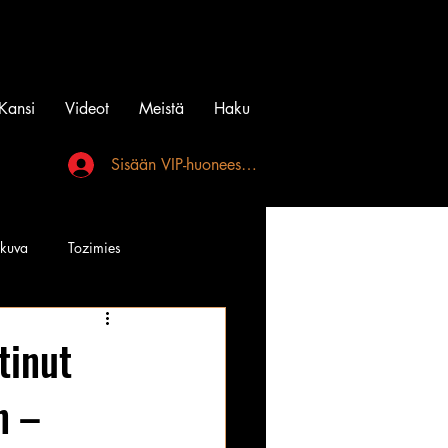
Kansi
Videot
Meistä
Haku
Sisään VIP-huoneeseen
akuva
Tozimies
Instagramin Beibit
tinut
n –
l
Tatuointi
Videot