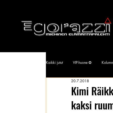
Kaikki jutut
VIP-huone ✪
Kolumn
20.7.2018
Supermallimainen pimu
Isotiss
Kimi Räikk
kaksi ruu
Kansallisarkisto
Aina Simonen