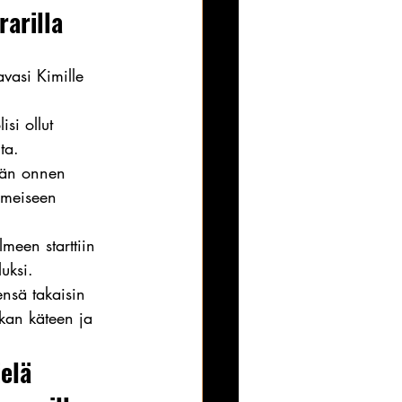
rarilla
vasi Kimille 
si ollut 
ta.
vän onnen 
imeiseen 
meen starttiin 
uksi.
ensä takaisin 
kan käteen ja 
elä 