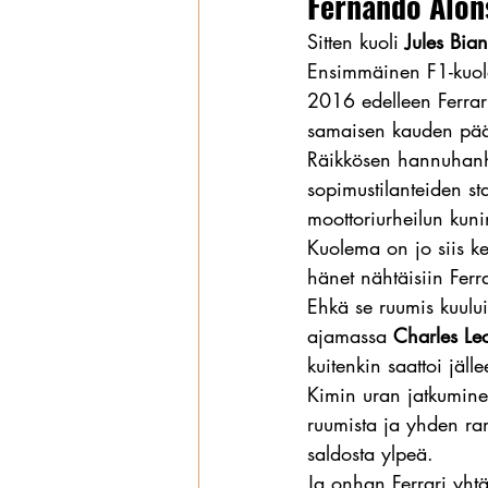
Fernando Alons
Sitten kuoli 
Jules Bia
Ensimmäinen F1-kuole
2016 edelleen Ferrari
samaisen kauden päät
Räikkösen hannuhanhi
sopimustilanteiden st
moottoriurheilun kun
Kuolema on jo siis ke
hänet nähtäisiin Ferr
Ehkä se ruumis kuului
ajamassa 
Charles Lec
kuitenkin saattoi jäll
Kimin uran jatkuminen
ruumista ja yhden ra
saldosta ylpeä.
Ja onhan Ferrari yhtä