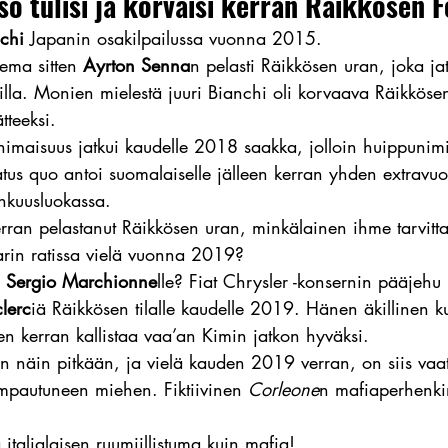
o tulisi ja korvaisi kerran Räikkösen F
nchi
 Japanin osakilpailussa vuonna 2015.
ma sitten 
Ayrton Senna
n pelasti Räikkösen uran, joka ja
lla. Monien mielestä juuri Bianchi oli korvaava Räikkösen
teeksi.
maisuus jatkui kaudelle 2018 saakka, jolloin huippunim
atus quo antoi suomalaiselle jälleen kerran yhden extravu
inkuusluokassa.
rran pelastanut Räikkösen uran, minkälainen ihme tarvittai
arin ratissa vielä vuonna 2019?
 
Sergio Marchionne
lle? Fiat Chrysler -konsernin pääjehu n
lerc
iä Räikkösen tilalle kaudelle 2019. Hänen äkillinen 
een kerran kallistaa vaa’an Kimin jatkon hyväksi.
 näin pitkään, ja vielä kauden 2019 verran, on siis vaat
mpautuneen miehen. Fiktiivinen 
Corleone
n mafiaperhenkin
 italialaisen ruumiillistuma kuin mafia!