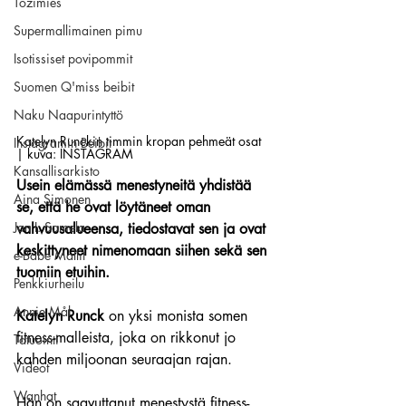
Tozimies
Supermallimainen pimu
Isotissiset povipommit
Suomen Q'miss beibit
Naku Naapurintyttö
Katelyn Runckin timmin kropan pehmeät osat 
Instagramin Beibit
| kuva: INSTAGRAM
Kansallisarkisto
Usein elämässä menestyneitä yhdistää 
Aina Simonen
se, että he ovat löytäneet oman 
Jan I. Somela
vahvuusalueensa, tiedostavat sen ja ovat 
keskittyneet nimenomaan siihen sekä sen 
e-Babe Mallit
tuomiin etuihin.
Penkkiurheilu
Annie Mål
Katelyn Runck
 on yksi monista somen 
fitness-malleista, joka on rikkonut jo 
Tatuointi
kahden miljoonan seuraajan rajan.
Videot
Wanhat
Hän on saavuttanut menestystä fitness-