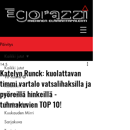
Päivitys
Kaikki jutut
14.5.
Kaikki jutut
Katelyn Runck: kuolattavan
VIP-huone ✪
timmi vartalo vatsalihaksilla ja
Kolumnit
pyöreillä hinkeillä -
Suomitytöt
tuhmakuvien TOP 10!
Silmänruokaa
Kuukauden Mirri
Sarjakuva