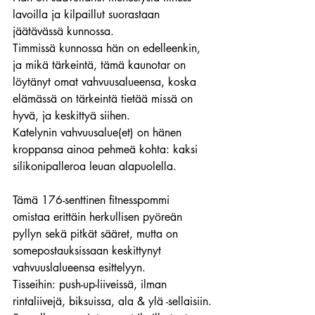
lavoilla ja kilpaillut suorastaan 
jäätävässä kunnossa.
Timmissä kunnossa hän on edelleenkin, 
ja mikä tärkeintä, tämä kaunotar on 
löytänyt omat vahvuusalueensa, koska 
elämässä on tärkeintä tietää missä on 
hyvä, ja keskittyä siihen.
Katelynin vahvuusalue(et) on hänen 
kroppansa ainoa pehmeä kohta: kaksi 
silikonipalleroa leuan alapuolella.
Tämä 176-senttinen fitnesspommi 
omistaa erittäin herkullisen pyöreän 
pyllyn sekä pitkät sääret, mutta on 
somepostauksissaan keskittynyt 
vahvuuslalueensa esittelyyn.
Tisseihin: push-up-liiveissä, ilman 
rintaliivejä, biksuissa, ala & ylä -sellaisiin.