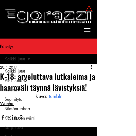
Päivitys
Kaikki jutut
20.4.2017
Kaikki jutut
K-18: arveluttava lutkaleima ja
VIP-huone ✪
haaroväli täynnä lävistyksiä!
Kolumnit
Kuva: 
tumblr
Suomitytöt
Wanhat
Silmänruokaa
Kuukauden Mirri
Sarjakuva