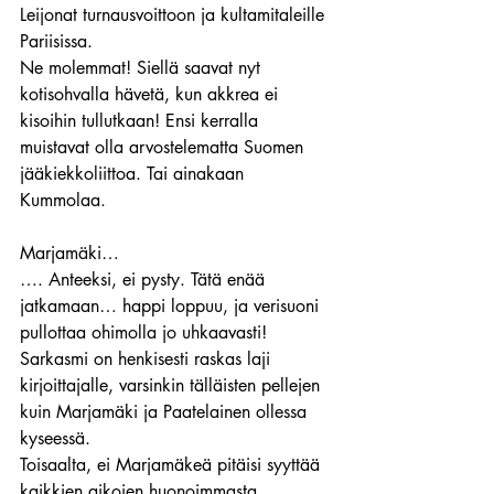
Leijonat turnausvoittoon ja kultamitaleille 
Pariisissa.
Ne molemmat! Siellä saavat nyt 
kotisohvalla hävetä, kun akkrea ei 
kisoihin tullutkaan! Ensi kerralla 
muistavat olla arvostelematta Suomen 
jääkiekkoliittoa. Tai ainakaan 
Kummolaa.
Marjamäki…
…. Anteeksi, ei pysty. Tätä enää 
jatkamaan… happi loppuu, ja verisuoni 
pullottaa ohimolla jo uhkaavasti!
Sarkasmi on henkisesti raskas laji 
kirjoittajalle, varsinkin tälläisten pellejen 
kuin Marjamäki ja Paatelainen ollessa 
kyseessä.
Toisaalta, ei Marjamäkeä pitäisi syyttää 
kaikkien aikojen huonoimmasta 