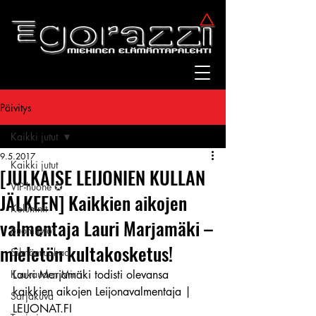
Päivitys
Kaikki jutut
9.5.2017
Kaikki jutut
[JULKAISE LEIJONIEN KULLAN
VIP-huone ✪
JÄLKEEN] Kaikkien aikojen
Kolumnit
valmentaja Lauri Marjamäki –
Suomitytöt
mieletön kultakosketus!
Silmänruokaa
Kuukauden Mirri
Lauri Marjamäki todisti olevansa 
kaikkien aikojen Leijonavalmentaja | 
Sarjakuva
LEIJONAT.FI