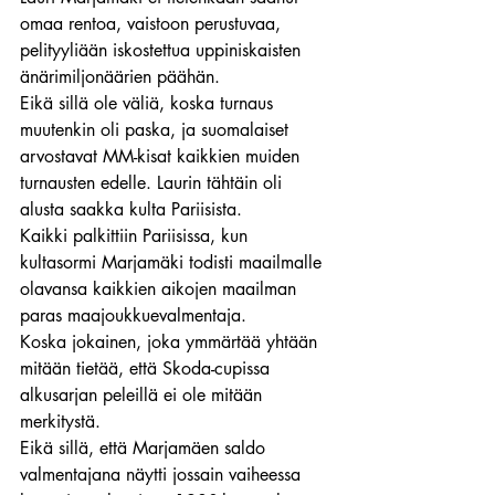
omaa rentoa, vaistoon perustuvaa, 
pelityyliään iskostettua uppiniskaisten 
änärimiljonäärien päähän.
Eikä sillä ole väliä, koska turnaus 
muutenkin oli paska, ja suomalaiset 
arvostavat MM-kisat kaikkien muiden 
turnausten edelle. Laurin tähtäin oli 
alusta saakka kulta Pariisista.
Kaikki palkittiin Pariisissa, kun 
kultasormi Marjamäki todisti maailmalle 
olavansa kaikkien aikojen maailman 
paras maajoukkuevalmentaja.
Koska jokainen, joka ymmärtää yhtään 
mitään tietää, että Skoda-cupissa 
alkusarjan peleillä ei ole mitään 
merkitystä.
Eikä sillä, että Marjamäen saldo 
valmentajana näytti jossain vaiheessa 