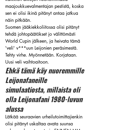
maajoukkuevalmentajan pestistä, koska 
sen ei olisi ikinä pitänyt antaa jatkua 
näin pitkään.
Suomen jääkiekkoliitossa olisi pitänyt 
tehdä johtopäätökset jo välittömästi 
World Cupin jälkeen, ja heivata tämä 
'veli' v***uun Leijonien peräsimestä.
Tehty virhe. Myönnetään. Korjataan. 
Uusi veli vaihtoaitoon.
Ehkä tämä käy nuoremmille 
Leijonafaneille 
simulaatiosta, millaista oli 
olla Leijonafani 1980-luvun 
alussa
Lätkää seuraavien urheilutoimittajienkin 
olisi pitänyt uskaltaa avata suunsa 