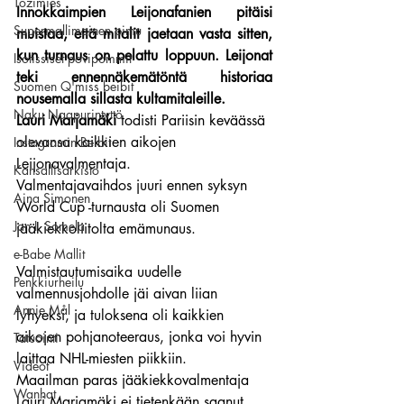
Tozimies
Innokkaimpien Leijonafanien pitäisi 
Supermallimainen pimu
muistaa, että mitalit jaetaan vasta sitten, 
kun turnaus on pelattu loppuun. Leijonat 
Isotissiset povipommit
teki ennennäkemätöntä historiaa 
Suomen Q'miss beibit
nousemalla sillasta kultamitaleille.
Naku Naapurintyttö
Lauri Marjamäki
 todisti Pariisin keväässä 
olevansa kaikkien aikojen 
Instagramin Beibit
Leijonavalmentaja.
Kansallisarkisto
Valmentajavaihdos juuri ennen syksyn 
Aina Simonen
World Cup -turnausta oli Suomen 
Jan I. Somela
jääkiekkoliitolta emämunaus.
e-Babe Mallit
Valmistautumisaika uudelle 
Penkkiurheilu
valmennusjohdolle jäi aivan liian 
Annie Mål
lyhyeksi, ja tuloksena oli kaikkien 
aikojen pohjanoteeraus, jonka voi hyvin 
Tatuointi
laittaa NHL-miesten piikkiin.
Videot
Maailman paras jääkiekkovalmentaja 
Wanhat
Lauri Marjamäki ei tietenkään saanut 