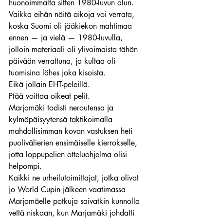
huonoimmalta sitten 1980-luvun alun. 
Vaikka eihän näitä aikoja voi verrata, 
koska Suomi oli jääkiekon mahtimaa 
ennen — ja vielä — 1980-luvulla, 
jolloin materiaali oli ylivoimaista tähän 
päivään verrattuna, ja kultaa oli 
tuomisina lähes joka kisoista.
Eikä jollain EHT-peleillä.
Ptää voittaa oikeat pelit.
Marjamäki todisti neroutensa ja 
kylmäpäisyytensä taktikoimalla 
mahdollisimman kovan vastuksen heti 
puolivälierien ensimäiselle kierrokselle, 
jotta loppupelien otteluohjelma olisi 
helpompi.
Kaikki ne urheilutoimittajat, jotka olivat 
jo World Cupin jälkeen vaatimassa 
Marjamäelle potkuja saivatkin kunnolla 
vettä niskaan, kun Marjamäki johdatti 