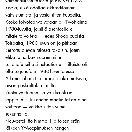
valmennuksen tasosta jo ENNEN MM-
kisoja, eikä odottaa akkreditoinnin 
vahvistumista, ja vasta sitten huudella.
Koska toivotaan-toivotaan oli TV-ohjelma 
1980-luvulta, ja sillä asenteella ei 
mitaleita voiteta — edes Skoda cupista!
Toisaalta, 1980-luvun on jo pitkään 
kerrottu olevan tulossa takaisin, joten 
ehkä tämä käy nuoremmille 
Leijonafaneille simulaatiosta, millaista oli 
olla Leijonafani 1980-luvun alussa.
Aikana jolloin tuli turpaan joka matsissa, 
aivan paskoiltakin mailta:
Ruotsi voitti aina, ja vaikka olikin 
tappiolla; tuli kahden maalin takaa aina 
voittoon — vaikka sitten viime 
sekunneilla.
Neuvostoliitto himmaili jo toisen erän 
jälkeen YYA-sopimuksen hengen 