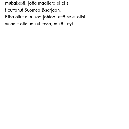
mukaisesti, jotta maaliero ei olisi 
tiputtanut Suomea B-sarjaan.
Eikä ollut niin isoa johtoa, että se ei olisi 
sulanut ottelun kuluessa; mikäli nyt 
sellainen ihme kävi, että johtoon oli 
päästy.
1980-luvusta, ja sen ajan 
jääkiekkovalmennuksesta jäi kuitenkin 
yksi kaunis muisto: 
Kiira Korpi
.
Ja Lauri Marjamäki, haista sinä vittu!
Tozimies
Den glider in, sanoi Marjamäki, kun sai 
kenkää perseeseen!
Wanhat
Viimeisimmät päivitykset
Katso kaikki