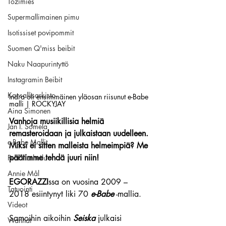
Tozimies
Supermallimainen pimu
Isotissiset povipommit
Suomen Q'miss beibit
Naku Naapurintyttö
Instagramin Beibit
Kansallisarkisto
Indra oli ensimmäinen yläosan riisunut e-Babe 
malli | ROCKYJAY
Aina Simonen
Vanhoja musiikillisia helmiä 
Jan I. Somela
remasteroidaan ja julkaistaan uudelleen. 
e-Babe Mallit
Miksi ei sitten malleista helmeimpiä? Me 
päätimme tehdä juuri niin!
Penkkiurheilu
Annie Mål
EGORAZZI
ssa on vuosina 2009 – 
Tatuointi
2018 esiintynyt liki 70 
e-Babe
 -mallia.
Videot
Samoihin aikoihin 
Seiska
 julkaisi 
Wanhat