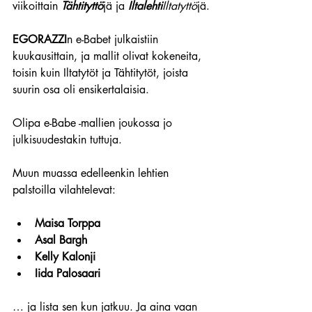
viikoittain 
Tähtityttö
jä ja 
Iltalehti
Iltatyttö
jä.
EGORAZZI
n e-Babet julkaistiin 
kuukausittain, ja mallit olivat kokeneita, 
toisin kuin Iltatytöt ja Tähtitytöt, joista 
suurin osa oli ensikertalaisia.
Olipa e-Babe -mallien joukossa jo 
julkisuudestakin tuttuja.
Muun muassa edelleenkin lehtien 
palstoilla vilahtelevat:
Maisa Torppa
Asal Bargh
Kelly Kalonji
Iida Palosaari
… ja lista sen kun jatkuu. Ja aina vaan 