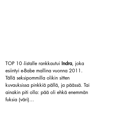
TOP 10 -listalle rankkautui 
Indra
, joka 
esiintyi e-Babe mallina vuonna 2011. 
Tällä seksipommilla olikin sitten 
kuvauksissa pinkkiä pällä, ja päässä. Tai 
ainakin piti olla: pää oli ehkä enemmän 
fuksia (väri)… 