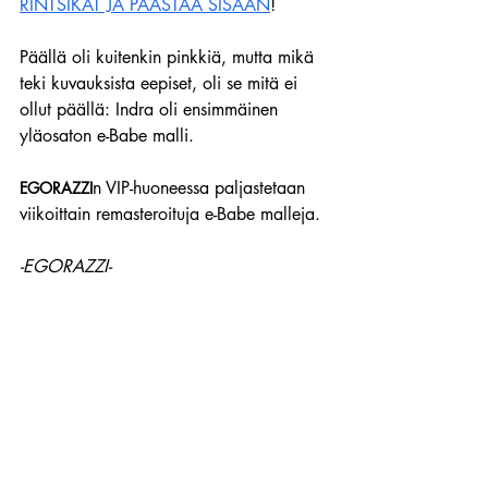
RINTSIKAT JA PÄÄSTÄÄ SISÄÄN
!
Päällä oli kuitenkin pinkkiä, mutta mikä 
teki kuvauksista eepiset, oli se mitä ei 
ollut päällä: Indra oli ensimmäinen 
yläosaton e-Babe malli.
n VIP-huoneessa paljastetaan 
EGORAZZI
viikoittain remasteroituja e-Babe malleja.
-EGORAZZI-
Ihan kaikki e-Babe mallit koskaan - 
KUVAT
!
Suomitytöt
Silmänruokaa
e-Babe Mallit