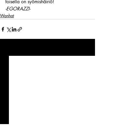
toisella on syömishäiriö!
-EGORAZZI-
Wanhat
Viimeisimmät päivitykset
Katso kaikki