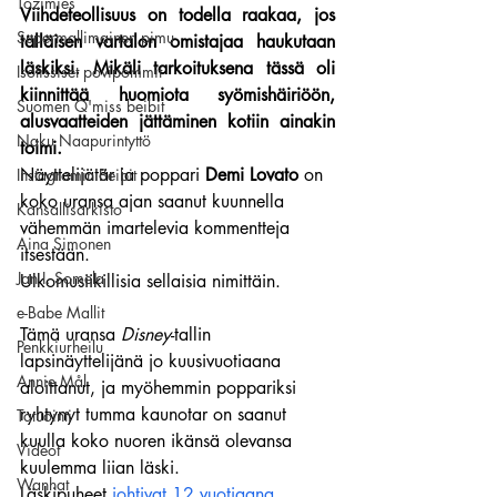
Tozimies
Viihdeteollisuus on todella raakaa, jos 
Supermallimainen pimu
tälläisen vartalon omistajaa haukutaan 
läskiksi. Mikäli tarkoituksena tässä oli 
Isotissiset povipommit
kiinnittää huomiota syömishäiriöön, 
Suomen Q'miss beibit
alusvaatteiden jättäminen kotiin ainakin 
Naku Naapurintyttö
toimi.
Näyttelijätär ja poppari 
Demi Lovato
 on 
Instagramin Beibit
koko uransa ajan saanut kuunnella 
Kansallisarkisto
vähemmän imartelevia kommentteja 
Aina Simonen
itsestään.
Jan I. Somela
Ulkomusiikillisia sellaisia nimittäin.
e-Babe Mallit
Tämä uransa 
Disney
-tallin 
Penkkiurheilu
lapsinäyttelijänä jo kuusivuotiaana 
Annie Mål
aloittanut, ja myöhemmin poppariksi 
ryhtynyt tumma kaunotar on saanut 
Tatuointi
kuulla koko nuoren ikänsä olevansa 
Videot
kuulemma liian läski.
Wanhat
Läskipuheet 
johtivat 12 vuotiaana 