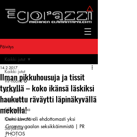
Päivitys
Kaikki jutut
14.2.2017
Kaikki jutut
Ilman pikkuhousuja ja tissit
VIP-huone ✪
tyrkyllä – koko ikänsä läskiksi
Kolumnit
haukuttu räväytti läpinäkyvällä
Suomitytöt
mekolla!
Silmänruokaa
Kuukauden Mirri
Demi Lovato oli ehdottomasti yksi 
Grammy-gaalan seksikkäimmistä | PR 
Sarjakuva
PHOTOS