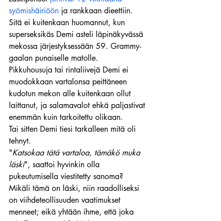
syömishäiriöön
 ja rankkaan dieettiin. 
Sitä ei kuitenkaan huomannut, kun 
superseksikäs Demi asteli läpinäkyvässä 
mekossa järjestyksessään 59. Grammy-
gaalan punaiselle matolle.
Pikkuhousuja tai rintaliivejä Demi ei 
muodokkaan vartalonsa peittäneen 
kudotun mekon alle kuitenkaan ollut 
laittanut, ja salamavalot ehkä paljastivat 
enemmän kuin tarkoitettu olikaan.
Tai sitten Demi tiesi tarkalleen mitä oli 
tehnyt.
"
Katsokaa tätä vartaloa, tämäkö muka 
läski
", saattoi hyvinkin olla 
pukeutumisella viestitetty sanoma?
Mikäli tämä on läski, niin raadolliseksi 
on viihdeteollisuuden vaatimukset 
menneet; eikä yhtään ihme, että joka 