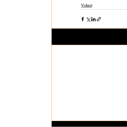
Videot
Viimeisimmät päivitykset