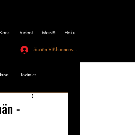
Kansi
Videot
Meistä
Haku
Sisään VIP-huoneeseen
akuva
Tozimies
Instagramin Beibit
män -
:
l
Tatuointi
Videot