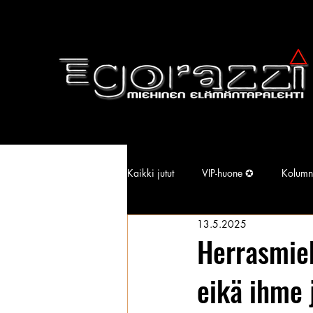
Kaikki jutut
VIP-huone ✪
Kolumn
13.5.2025
Supermallimainen pimu
Isotiss
Herrasmie
eikä ihme 
Kansallisarkisto
Aina Simonen