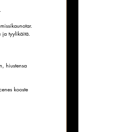
. 
missikaunotar. 
ja tyylikäitä.
n, hiustensa 
scenes kooste 