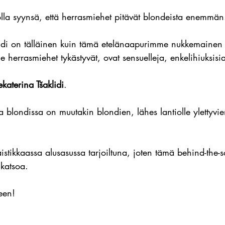
lla syynsä, että herrasmiehet pitävät blondeista enemmän
ondi on tälläinen kuin tämä etelänaapurimme nukkemainen 
e herrasmiehet tykästyvät, ovat sensuelleja, enkelihiuksisia 
ekaterina Tšaklidi
. 
sa blondissa on muutakin blondien, lähes lantiolle ylettyvie
aistikkaassa alusasussa tarjoiltuna, joten tämä behind-the-
katsoa. 
een!