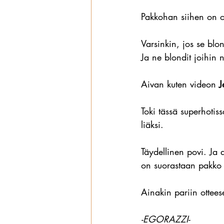
Pakkohan siihen on o
Varsinkin, jos se bl
Ja ne blondit joihin n
Aivan kuten videon 
J
Toki tässä superhotis
liäksi. 
Täydellinen povi. Ja 
on suorastaan pakko 
Ainakin pariin ottees
-EGORAZZI-