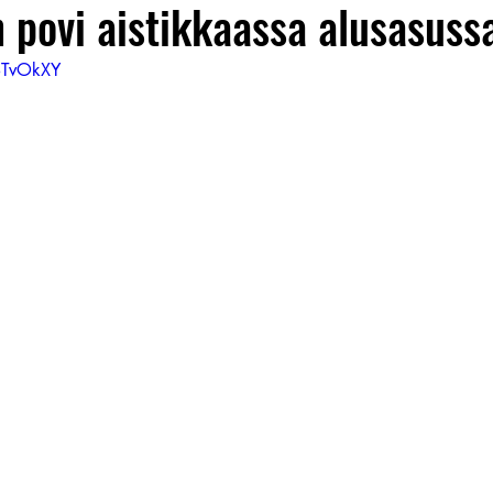
n povi aistikkaassa alusasuss
STvOkXY