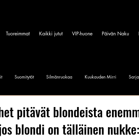
Tuoreimmat
Kaikki jutut
VIP-huone
Päivän Naku
it
Suomitytöt
Silmänruokaa
Kuukauden Mirri
Sarj
iset povipommit
Suomen Q'miss beibit
Naku Naapurintyttö
het pitävät blondeista enem
jos blondi on tälläinen nukke
Jan I. Somela
e-Babe Mallit
Penkkiurheilu
Annie Må