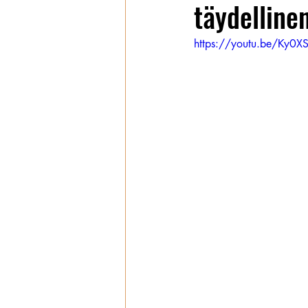
täydelline
Wanhat
https://youtu.be/Ky0X