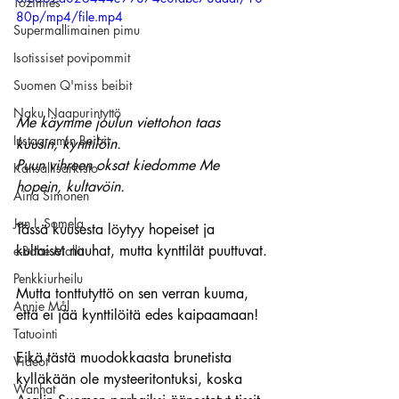
Tozimies
80p/mp4/file.mp4
Supermallimainen pimu
Isotissiset povipommit
Suomen Q'miss beibit
Naku Naapurintyttö
Me käymme joulun viettohon taas 
Instagramin Beibit
kuusin, kynttilöin. 
Puun vihreen oksat kiedomme Me 
Kansallisarkisto
hopein, kultavöin.
Aina Simonen
Jan I. Somela
Tässä kuusesta löytyy hopeiset ja 
kultaiset nauhat, mutta kynttilät puuttuvat.
e-Babe Mallit
Penkkiurheilu
Mutta tonttutyttö on sen verran kuuma, 
Annie Mål
että ei jää kynttilöitä edes kaipaamaan!
Tatuointi
Eikä tästä muodokkaasta brunetista 
Videot
kylläkään ole mysteeritontuksi, koska 
Wanhat