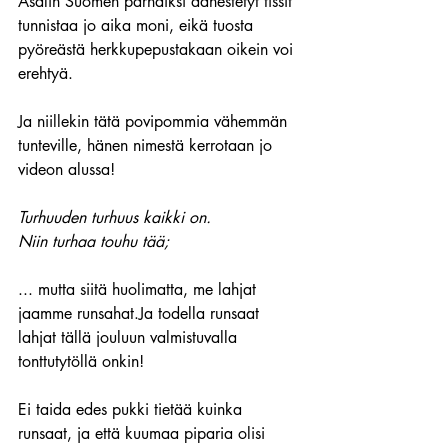
Asalin Suomen parhaiksi äänestetyt tissit 
tunnistaa jo aika moni, eikä tuosta 
pyöreästä herkkupepustakaan oikein voi 
erehtyä.
Ja niillekin tätä povipommia vähemmän 
tunteville, hänen nimestä kerrotaan jo 
videon alussa!
Turhuuden turhuus kaikki on. 
Niin turhaa touhu tää; 
... mutta siitä huolimatta, me lahjat 
jaamme runsahat.Ja todella runsaat 
lahjat tällä jouluun valmistuvalla 
tonttutytöllä onkin!
Ei taida edes pukki tietää kuinka 
runsaat, ja että kuumaa piparia olisi 