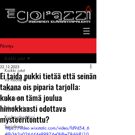
Päivitys
Kaikki jutut
22.12.2023
Kaikki jutut
Ei taida pukki tietää että seinän
VIP-huone ✪
takana ois piparia tarjolla:
Kolumnit
kuka on tämä joulua
Suomitytöt
himokkaasti odottava
Silmänruokaa
mysteeritonttu?
Kuukauden Mirri
Sarjakuva
https://video.wixstatic.com/video/fd9d54_6
8fb362a026444e99874e0fdbe78dddf/10