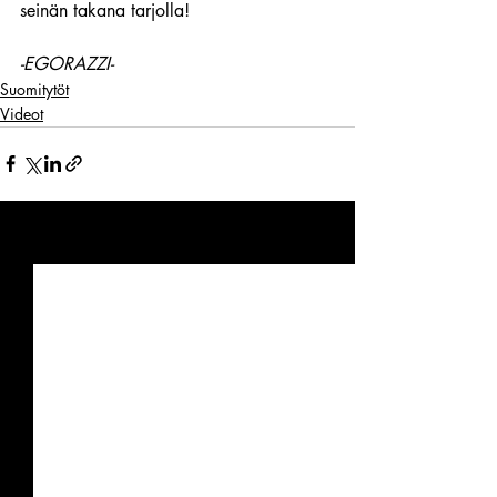
seinän takana tarjolla!
-EGORAZZI-
Suomitytöt
Videot
Viimeisimmät päivitykset
Katso kaikki