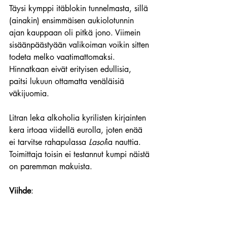
Täysi kymppi itäblokin tunnelmasta, sillä 
(ainakin) ensimmäisen aukiolotunnin 
ajan kauppaan oli pitkä jono. Viimein 
sisäänpäästyään valikoiman voikin sitten 
todeta melko vaatimattomaksi. 
Hinnatkaan eivät erityisen edullisia, 
paitsi lukuun ottamatta venäläisiä 
väkijuomia.
Litran leka alkoholia kyrilisten kirjainten 
kera irtoaa viidellä eurolla, joten enää 
ei tarvitse rahapulassa 
Lasol
ia nauttia. 
Toimittaja toisin ei testannut kumpi näistä 
on paremman makuista.
Viihde
: