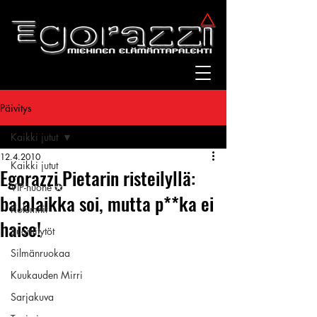
Päivitys
Kaikki jutut
12.4.2010
Kaikki jutut
Egorazzi Pietarin risteilyllä:
VIP-huone ✪
balalaikka soi, mutta p**ka ei
Kolumnit
haise!
Suomitytöt
Silmänruokaa
Kuukauden Mirri
Sarjakuva