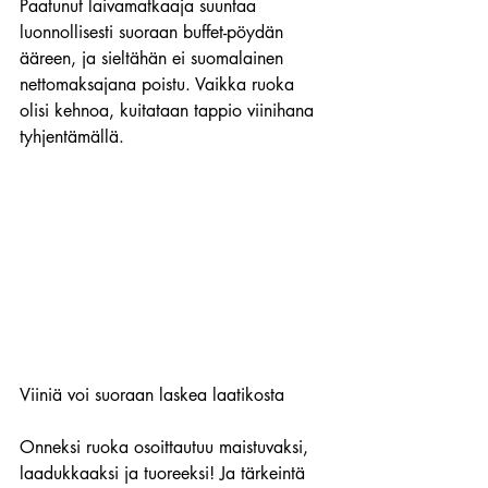
Paatunut laivamatkaaja suuntaa 
luonnollisesti suoraan buffet-pöydän 
ääreen, ja sieltähän ei suomalainen 
nettomaksajana poistu. Vaikka ruoka 
olisi kehnoa, kuitataan tappio viinihana 
tyhjentämällä.
Viiniä voi suoraan laskea laatikosta
Onneksi ruoka osoittautuu maistuvaksi, 
laadukkaaksi ja tuoreeksi! Ja tärkeintä 