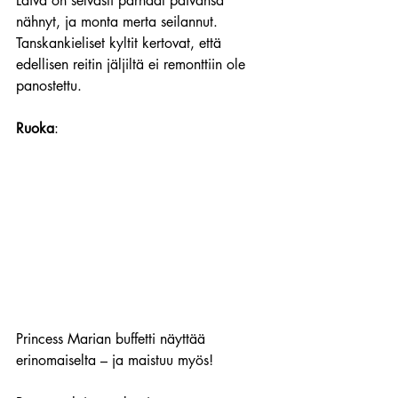
Laiva on selvästi parhaat päivänsä 
nähnyt, ja monta merta seilannut. 
Tanskankieliset kyltit kertovat, että 
edellisen reitin jäljiltä ei remonttiin ole 
panostettu.
Ruoka
:
Princess Marian buffetti näyttää 
erinomaiselta – ja maistuu myös!