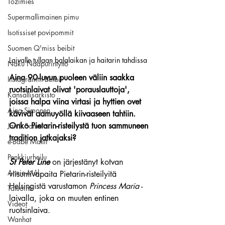
Tozimies
Supermallimainen pimu
Isotissiset povipommit
Suomen Q'miss beibit
Laivalle tullaan balalaikan ja haitarin tahdissa
Naku Naapurintyttö
Aina 90-luvun puoleen väliin saakka 
Instagramin Beibit
ruotsinlaivat olivat 'porauslauttoja', 
Kansallisarkisto
joissa halpa viina virtasi ja hyttien ovet 
Aina Simonen
kävivät aamuyöllä kiivaaseen tahtiin. 
Onko Pietarin-risteilystä tuon sammuneen 
Jan I. Somela
tradition jatkajaksi?
e-Babe Mallit
Penkkiurheilu
St Peter Line
 on järjestänyt kotvan 
Annie Mål
viisumivapaita Pietarin-risteilyitä 
Helsingistä varustamon 
Princess Maria
 -
Tatuointi
laivalla, joka on muuten entinen 
Videot
ruotsinlaiva. 
Wanhat