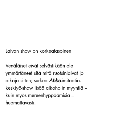
Laivan show on korkeatasoinen
Venäläiset eivät selvästikään ole 
ymmärtäneet sitä mitä ruotsinlaivat jo 
aikoja sitten; surkea 
Abba
-imitaatio-
keskiyö-show lisää alkoholin myyntiä – 
kuin myös mereenhyppäämisiä – 
huomattavasti.