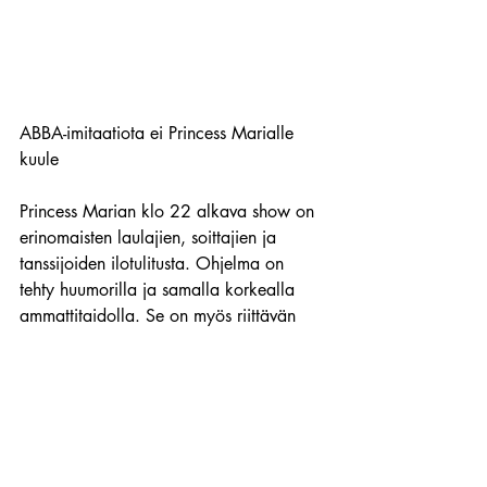
ABBA-imitaatiota ei Princess Marialle 
kuule
Princess Marian klo 22 alkava show on 
erinomaisten laulajien, soittajien ja 
tanssijoiden ilotulitusta. Ohjelma on 
tehty huumorilla ja samalla korkealla 
ammattitaidolla. Se on myös riittävän 
nopeatempoinen, joten baaritiskille 
suuntaaminen ei tule mieleen missään 
vaiheessa.
Ruotsinlaivojen porauslattamaine syntyi 
maita halvemmista drinkkien hinnoista, 