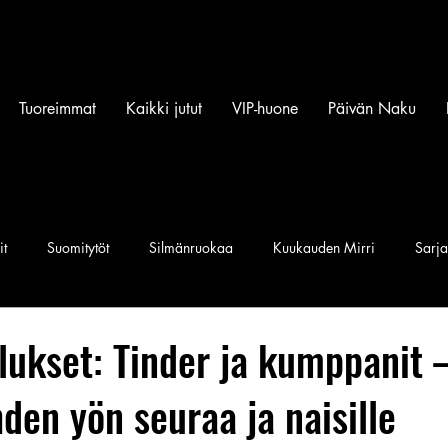
Tuoreimmat
Kaikki jutut
VIP-huone
Päivän Naku
it
Suomitytöt
Silmänruokaa
Kuukauden Mirri
Sarj
iset povipommit
Suomen Q'miss beibit
Naku Naapurintyttö
llukset: Tinder ja kumppanit 
hden yön seuraa ja naisille
Jan I. Somela
e-Babe Mallit
Penkkiurheilu
Annie Må