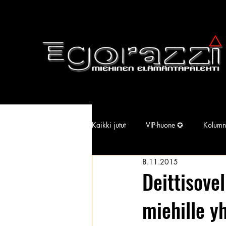
Kaikki jutut
VIP-huone ✪
Kolumn
8.11.2015
Supermallimainen pimu
Isotiss
Deittisove
miehille y
Kansallisarkisto
Aina Simonen