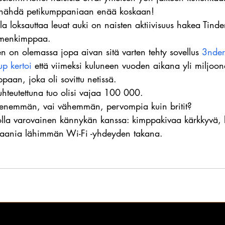
i nähdä petikumppaniaan enää koskaan!
a loksauttaa leuat auki on naisten aktiivisuus hakea Tinder
olmenkimppaa.
 on olemassa jopa aivan sitä varten tehty sovellus 
3nder
up kertoi
 että viimeksi kuluneen vuoden aikana yli miljoona 
paan, joka oli sovittu netissä.
hteutettuna tuo olisi vajaa 100 000.
enemmän, vai vähemmän, pervompia kuin britit?
olla varovainen kännykän kanssa: kimppakivaa kärkkyvä, 
 vaania lähimmän Wi-Fi -yhdeyden takana.