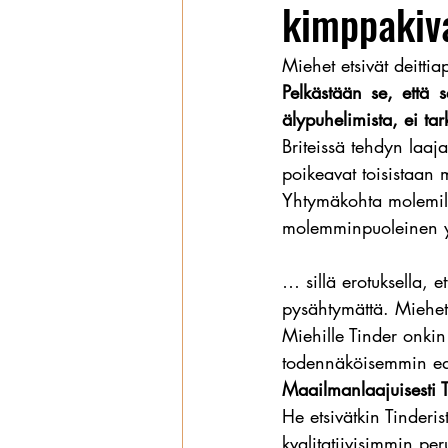
kimppakiv
Wanhat
Miehet etsivät deitt
Pelkästään se, että s
älypuhelimista, ei tar
Briteissä tehdyn laaj
poikeavat toisistaan m
Yhtymäkohta molemill
molemminpuoleinen y
… sillä erotuksella, e
pysähtymättä. Miehet
Miehille Tinder onkin
todennäköisemmin ede
Maailmanlaajuisesti T
He etsivätkin Tinderi
kvalitatiivisimmin pe