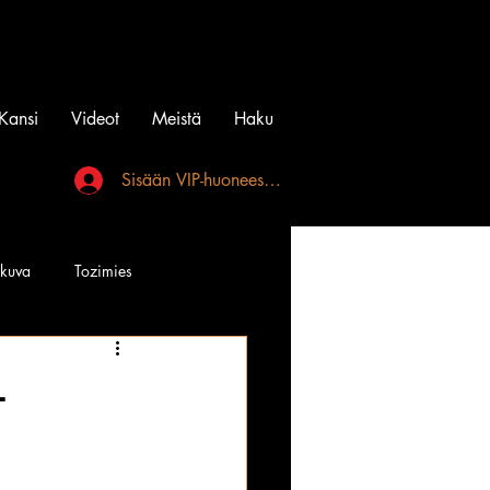
Kansi
Videot
Meistä
Haku
Sisään VIP-huoneeseen
akuva
Tozimies
Instagramin Beibit
–
l
Tatuointi
Videot