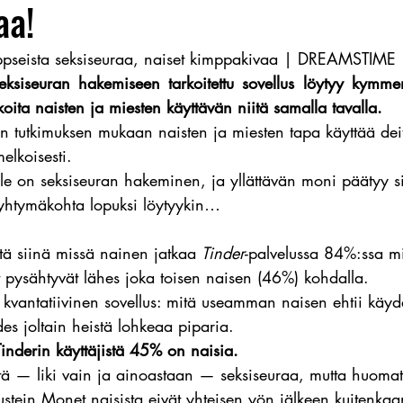
aa!
iappseista seksiseuraa, naiset kimppakivaa | DREAMSTIME
eksiseuran hakemiseen tarkoitettu sovellus löytyy kymmen
koita naisten ja miesten käyttävän niitä samalla tavalla.
an tutkimuksen mukaan naisten ja miesten tapa käyttää dei
elkoisesti. 
e on seksiseuran hakeminen, ja yllättävän moni päätyy si
htymäkohta lopuksi löytyykin…
ttä siinä missä nainen jatkaa 
Tinder
-palvelussa 84%:ssa mi
 pysähtyvät lähes joka toisen naisen (46%) kohdalla.
 kvantatiivinen sovellus: mitä useamman naisen ehtii käydä
s joltain heistä lohkeaa piparia.
inderin käyttäjistä 45% on naisia.
stä — liki vain ja ainoastaan — seksiseuraa, mutta huomat
rustein.Monet naisista eivät yhteisen yön jälkeen kuitenka