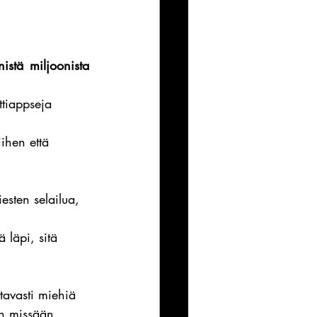
istä miljoonista 
ttiappseja 
ihen että 
esten selailua, 
 läpi, sitä 
tavasti miehiä 
an missään 