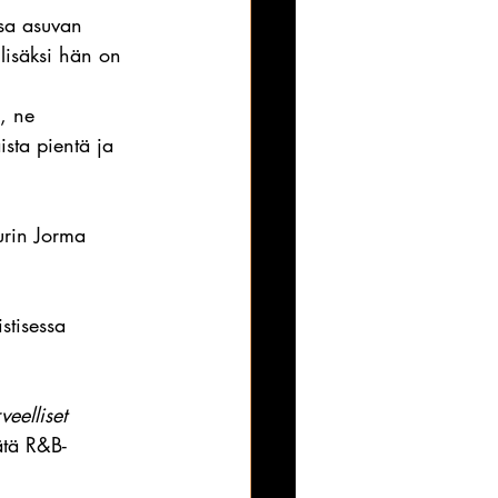
ssa asuvan 
lisäksi hän on 
e, ne 
ista pientä ja 
purin Jorma 
stisessa 
veelliset 
ätä R&B-