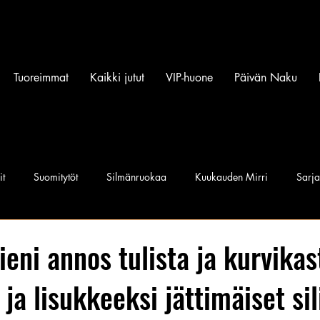
Tuoreimmat
Kaikki jutut
VIP-huone
Päivän Naku
it
Suomitytöt
Silmänruokaa
Kuukauden Mirri
Sarj
iset povipommit
Suomen Q'miss beibit
Naku Naapurintyttö
ieni annos tulista ja kurvikas
 ja lisukkeeksi jättimäiset sil
Jan I. Somela
e-Babe Mallit
Penkkiurheilu
Annie Må