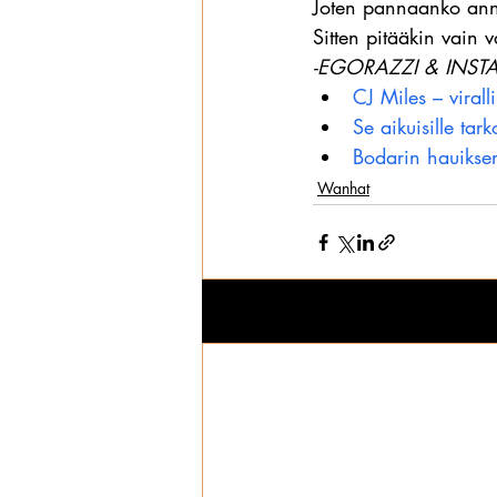
Joten pannaanko ann
Sitten pitääkin vain 
-EGORAZZI & INST
CJ Miles – virall
Se aikuisille tar
Bodarin hauikse
Wanhat
Viimeisimmät päivitykset