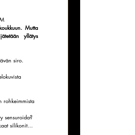
AM
 koukkuun. Mutta 
tetään yllätys 
tävän siro.
lokuvista 
n rohkeimmista 
ty sensuroida?
kaat silikonit…