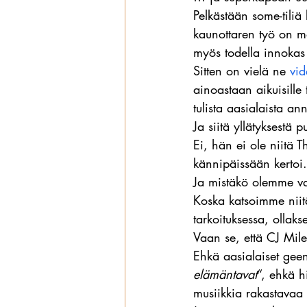
Pelkästään some-tiliä
kaunottaren työ on ma
myös todella innokas
Sitten on vielä ne 
vid
ainoastaan aikuisille 
tulista aasialaista an
Ja siitä yllätyksestä 
Ei, hän ei ole niitä T
kännipäissään kertoi.
Ja mistäkö olemme va
Koska katsoimme niitä 
tarkoituksessa, ollak
Vaan se, että CJ Mil
Ehkä aasialaiset gee
elämäntavat
“, ehkä h
musiikkia rakastavaa t