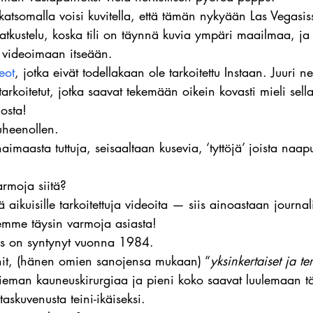
 katsomalla voisi kuvitella, että tämän nykyään Las Vegasi
tkustelu, koska tili on täynnä kuvia ympäri maailmaa, ja 
 videoimaan itseään.
eot
, jotka eivät todellakaan ole tarkoitettu Instaan. Juuri n
tarkoitetut, jotka saavat tekemään oikein kovasti mieli sella
nosta!
puheenollen.
haimaasta tuttuja, seisaaltaan kusevia, ‘tyttöjä’ joista naa
rmoja siitä?
aikuisille tarkoitettuja videoita — siis ainoastaan journali
semme täysin varmoja asiasta!
es on syntynyt vuonna 1984.
nit, (hänen omien sanojensa mukaan) “
yksinkertaiset ja ter
ieman kauneuskirurgiaa ja pieni koko saavat luulemaan t
askuvenusta teini-ikäiseksi.