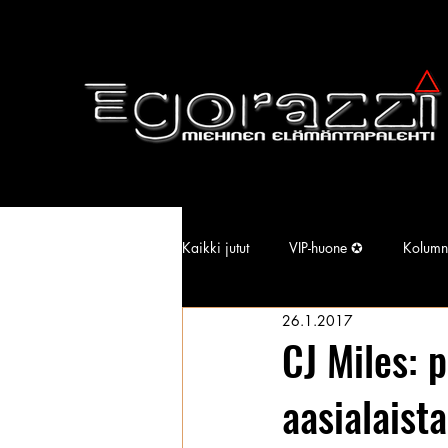
Kaikki jutut
VIP-huone ✪
Kolumn
26.1.2017
Supermallimainen pimu
Isotiss
CJ Miles: p
aasialaista
Kansallisarkisto
Aina Simonen