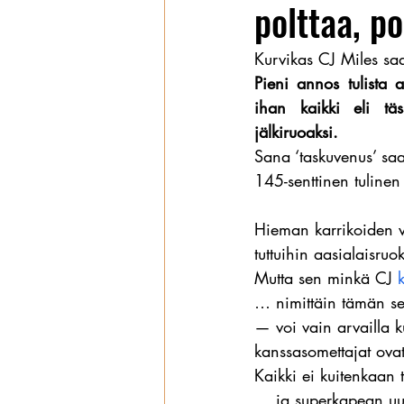
polttaa, po
Wanhat
Kurvikas CJ Miles sa
Pieni annos tulista a
ihan kaikki eli täs
jälkiruoaksi.
Sana ‘taskuvenus’ sa
145-senttinen tulinen
Hieman karrikoiden vo
tuttuihin aasialaisru
Mutta sen minkä CJ 
… nimittäin tämän s
— voi vain arvailla k
kanssasomettajat ovat
Kaikki ei kuitenkaan 
… ja superkapean uum