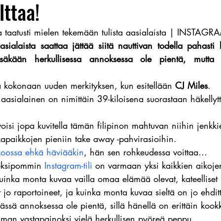
lttaa!
a taatusti mielen tekemään tulista aasialaista | INSTAGR
asialaista saattaa jättää siitä nauttivan todella pahasti
säkään herkullisessa annoksessa ole pientä, mutta jä
a kokonaan uuden merkityksen, kun esitellään 
CJ Miles
.
 aasialainen on nimittäin 39-kiloisena suorastaan häkellyt
isi jopa kuvitella tämän filipinon mahtuvan niihin jenkkie
okapaikkojen pieniin take away -pahvirasioihin.
koossa ehkä häviääkin
, hän sen rohkeudessa voittaa…
eksipommin 
Instagram-tili
 on varmaan yksi kaikkien aikoje
uinka monta kuvaa vailla omaa elämää olevat, kateelliset 
 jo raportoineet, ja kuinka monta kuvaa sieltä on jo ehdit
tässä annoksessa ole pientä, sillä hänellä on erittäin kook
an vastapainoksi vielä herkullisen pyöreä peppu.