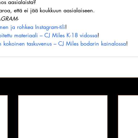
os aasialaista?
varoa, että ei jää koukkuun aasialaiseen.
AGRAM-
inen ja rohkea Instagram-tili
!
koitettu materiaali – CJ Miles K-18 vidossa
!
n kokoinen taskuvenus – CJ Miles bodarin kainalossa
!