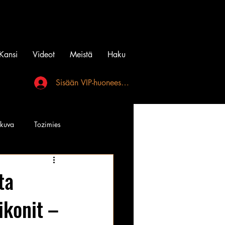
Kansi
Videot
Meistä
Haku
Sisään VIP-huoneeseen
akuva
Tozimies
Instagramin Beibit
ta
ikonit –
l
Tatuointi
Videot