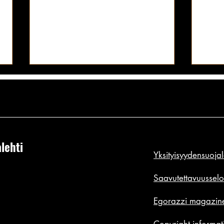
Blondin Playboy-povipommin
Kaikk
tissivilautus saattoi olla koko
pantu
vuoden 2019 antavin kaula-aukko:
tämä 
Andrea Kuoni ei nimenä sano
Sanot
silikonit esillä!
tiimal
mitään, mutta tissit puhuu
viimei
puolestaan | PR PHOTOS
matel
lehti
Tarvitaan todella pyöreät
Ne jo
Yksityisyydensuoja
kumimaiset silikonitissit, jotta voisi
vuosi
edes yrittää saada nimiinsä vuoden
tietä
Saavutettavuusselo
tissivilautusta. Eikä
pitäi
Egorazzi magazine