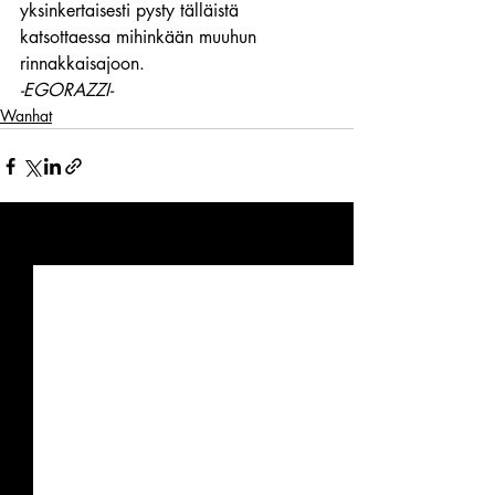
yksinkertaisesti pysty tälläistä 
katsottaessa mihinkään muuhun 
rinnakkaisajoon.
-EGORAZZI-
Wanhat
Viimeisimmät päivitykset
Katso kaikki