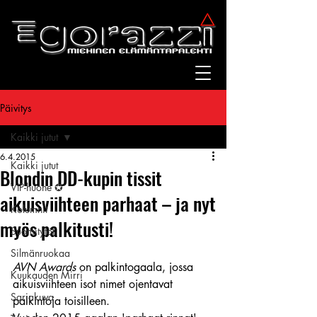
Päivitys
Kaikki jutut
6.4.2015
Kaikki jutut
Blondin DD-kupin tissit
VIP-huone ✪
aikuisviihteen parhaat – ja nyt
Kolumnit
myös palkitusti!
Suomitytöt
Silmänruokaa
AVN Awards
 on palkintogaala, jossa 
Kuukauden Mirri
aikuisviihteen isot nimet ojentavat 
Sarjakuva
palkintoja toisilleen.