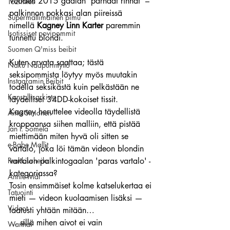
Vuoden 2015 gaalan 'parhaat rinnat' – 
Tozimies
palkinnon pokkasi alan piireissä 
Supermallimainen pimu
nimellä 
Kagney Linn Karter
 paremmin 
Isotissiset povipommit
tunnettu blondi.
Suomen Q'miss beibit
Kuten arvata saattaa; tästä 
Naku Naapurintyttö
seksipommista löytyy myös muutakin 
Instagramin Beibit
todella seksikästä kuin pelkästään ne 
Kansallisarkisto
täydelliset 34DD-kokoiset tissit.
Kagney heruttelee videolla täydellistä 
Aina Simonen
kroppaansa siihen malliin, että pistää 
Jan I. Somela
miettimään miten hyvä oli sitten se 
e-Babe Mallit
vartalo, joka löi tämän videon blondin 
Penkkiurheilu
vartalon palkintogaalan 'paras vartalo' -
kategoriassa?
Annie Mål
Tosin ensimmäiset kolme katselukertaa ei 
Tatuointi
mieti — videon kuolaamisen lisäksi — 
Videot
taatusti yhtään mitään…
… sillä mihen aivot ei vain 
Wanhat