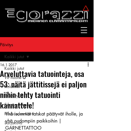
Päivitys
Kaikki jutut
16.1.2017
Kaikki jutut
Arveluttavia tatuointeja, osa
VIP-huone ✪
53: näitä jättitissejä ei paljon
Kolumnit
niihin tehty tatuointi
Suomitytöt
kannattele!
Silmänruokaa
Kuukauden Mirri
Yhä isommat tatskat päätyvät iholle, ja 
yhä oudompiin paikkoihin | 
Sarjakuva
GARNETTATTOO