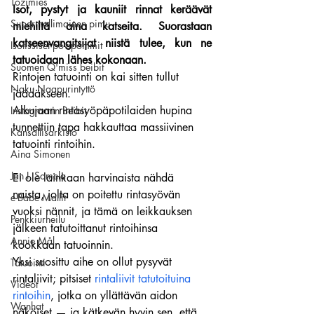
Tozimies
Isot, pystyt ja kauniit rinnat keräävät 
Supermallimainen pimu
miehiltä aina katseita. Suorastaan 
katseenvangitsijat niistä tulee, kun ne 
Isotissiset povipommit
tatuoidaan lähes kokonaan.
Suomen Q'miss beibit
Rintojen tatuointi on kai sitten tullut 
Naku Naapurintyttö
jäädäkseen.
Alkujaan rintasyöpäpotilaiden hupina 
Instagramin Beibit
tunnettiin tapa hakkauttaa massiivinen 
Kansallisarkisto
tatuointi rintoihin.
Aina Simonen
Jan I. Somela
Ei ole lainkaan harvinaista nähdä 
naista, jolta on poitettu rintasyövän 
e-Babe Mallit
vuoksi nännit, ja tämä on leikkauksen 
Penkkiurheilu
jälkeen tatutoittanut rintoihinsa 
Annie Mål
kookkaan tatuoinnin.
Yksi suosittu aihe on ollut pysyvät 
Tatuointi
rintaliivit; pitsiset 
rintaliivit tatutoituina 
Videot
rintoihin
, jotka on yllättävän aidon 
Wanhat
näköiset — ja kätkevän hyvin sen, että 