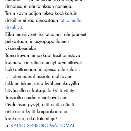
rinnoissa ei ole lainkaan nännejä.
Tosin kovin paljon tukea kookkaisiin 
rintoihin ei saa ainoastaan 
tatuoimalla 
rintaliivit
.
Eikä massiiviset tissitatuoinnit ole jääneet 
pelkästään rintasyöpäpotilainen 
yksinoikeudeksi.
Tämä kuvan terhakkaat tissit omistava 
kaunotar on sitten mennyt arveluttavasti 
hakkauttamaan rintojensa alle sulat…
… joten edes illuusiota mahtavien 
hikkien tukemisesta hyöhenenkevyillä 
höyhenillä ei katsojalle kyllä välity.
Toisaalta neidin rinnat ovat niin 
täydellisen pystyt, että eihän nämä 
rintsikoita kyllä kaipaakaan: ei 
kankaisia, eikä tatuoituja!
-> 
KATSO SENSUROIMATTOMAT 