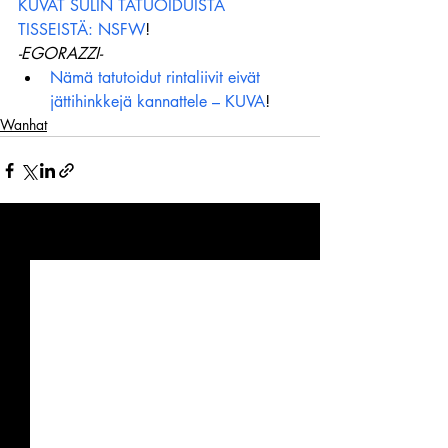
KUVAT SULIN TATUOIDUISTA 
TISSEISTÄ: NSFW
!
-EGORAZZI-
Nämä tatutoidut rintaliivit eivät 
jättihinkkejä kannattele – KUVA
!
Wanhat
Viimeisimmät päivitykset
Katso kaikki