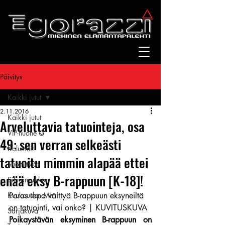
Päivitys
Kaikki jutut
2.11.2016
Kaikki jutut
Arveluttavia tatuointeja, osa
VIP-huone ✪
49: sen verran selkeästi
Kolumnit
tatuoitu mimmin alapää ettei
Suomitytöt
enää eksy B-rappuun [K-18]!
Silmänruokaa
Kuukauden Mirri
Paras tapa välttyä B-rappuun eksyneiltä 
on tatuointi, vai onko? | KUVITUSKUVA
Sarjakuva
Poikaystävän eksyminen B-rappuun on 