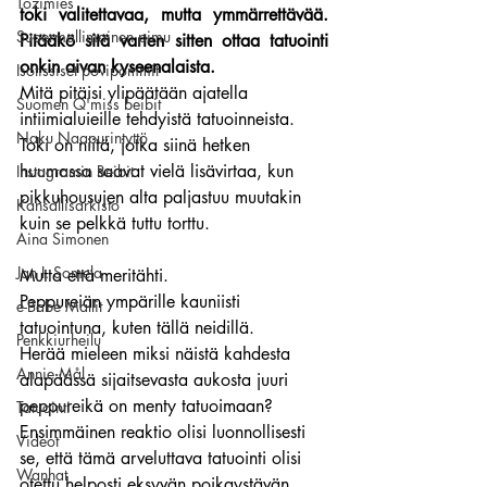
Tozimies
toki valitettavaa, mutta ymmärrettävää. 
Supermallimainen pimu
Pitääkö sitä varten sitten ottaa tatuointi 
onkin aivan kyseenalaista.
Isotissiset povipommit
Mitä pitäisi ylipäätään ajatella 
Suomen Q'miss beibit
intiimialuieille tehdyistä tatuoinneista.
Naku Naapurintyttö
Toki on niitä, jotka siinä hetken 
huumassa saavat vielä lisävirtaa, kun 
Instagramin Beibit
pikkuhousujen alta paljastuu muutakin 
Kansallisarkisto
kuin se pelkkä tuttu torttu.
Aina Simonen
Jan I. Somela
Mutta että meritähti.
Peppureiän ympärille kauniisti 
e-Babe Mallit
tatuointuna, kuten tällä neidillä.
Penkkiurheilu
Herää mieleen miksi näistä kahdesta 
Annie Mål
alapäässä sijaitsevasta aukosta juuri 
peppureikä on menty tatuoimaan?
Tatuointi
Ensimmäinen reaktio olisi luonnollisesti 
Videot
se, että tämä arveluttava tatuointi olisi 
Wanhat
otettu helposti eksyvän poikaystävän 