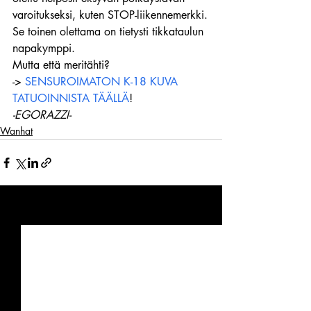
varoitukseksi, kuten STOP-liikennemerkki.
Se toinen olettama on tietysti tikkataulun 
napakymppi.
Mutta että meritähti?
-> 
SENSUROIMATON K-18 KUVA 
TATUOINNISTA TÄÄLLÄ
!
-EGORAZZI-
Wanhat
Viimeisimmät päivitykset
Katso kaikki