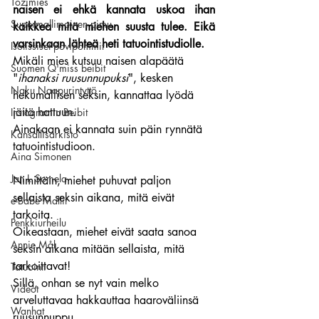
Tozimies
naisen ei ehkä kannata uskoa ihan 
Supermallimainen pimu
kaikkea mitä miehen suusta tulee. Eikä 
varsinkaan lähteä heti tatuointistudiolle. 
Isotissiset povipommit
Mikäli mies kutsuu naisen alapäätä 
Suomen Q'miss beibit
"
ihanaksi ruusunnupuksi
", kesken 
Naku Naapurintyttö
hekumallisen seksin, kannattaa lyödä 
jäitä hattuun.
Instagramin Beibit
Ainakaan ei kannata suin päin rynnätä 
Kansallisarkisto
tatuointistudioon.
Aina Simonen
Jan I. Somela
Nimittäin, miehet puhuvat paljon 
sellaista seksin aikana, mitä eivät 
e-Babe Mallit
tarkoita.
Penkkiurheilu
Oikeastaan, miehet eivät saata sanoa 
Annie Mål
seksin aikana mitään sellaista, mitä 
tarkoittavat!
Tatuointi
Sillä, onhan se nyt vain melko 
Videot
arveluttavaa hakkauttaa haaroväliinsä 
Wanhat
ruusunnuppu.