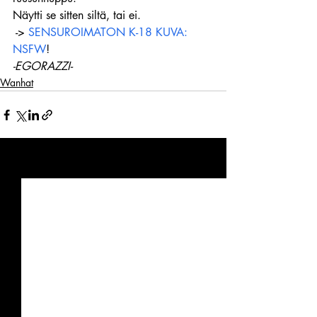
Näytti se sitten siltä, tai ei.
 -> 
SENSUROIMATON K-18 KUVA: 
NSFW
!
-EGORAZZI-
Wanhat
Viimeisimmät päivitykset
Katso kaikki