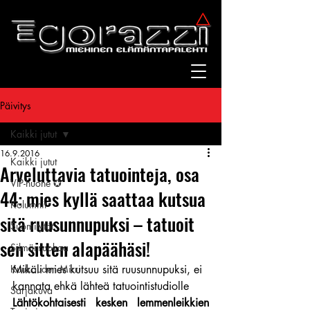
Päivitys
Kaikki jutut
16.9.2016
Kaikki jutut
Arveluttavia tatuointeja, osa
VIP-huone ✪
44: mies kyllä saattaa kutsua
Kolumnit
sitä ruusunnupuksi – tatuoit
Suomitytöt
sen sitten alapäähäsi!
Silmänruokaa
Kuukauden Mirri
Mikäli mies kutsuu sitä ruusunnupuksi, ei 
kannata ehkä lähteä tatuointistudiolle
Sarjakuva
Lähtökohtaisesti kesken lemmenleikkien 