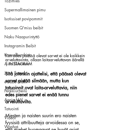
Tozimies
Supermallimainen pimu
Isotissiset povipommit
Suomen Q'miss beibit
Naku Naapurintyttö
Instagramin Beibit
Kansallisarkisto
Kun edes päässä olevat sarvet ei ole kaikkein 
arveluttavinta, ollaan laitaarveluttavan äärellä 
Aina Simonen
| INSTAGRAM
Jan I. Somela
Sitä jotenkin ajattelisi, että päässä olevat 
sarvet pistää silmään, mutta kun 
e-Babe Mallit
tatuoinnit ovat laita-arveluttavia, niin 
Penkkiurheilu
edes pienet sarvet ei enää tunnu 
Annie Mål
arveluttavilta.
Tatuointi
Miesten ja naisten suurin ero naisten 
Videot
fyysisiä attribuutteja arvoidessa on se, 
Wanhat
että miehet huomaavat ne hyvät asiat, 