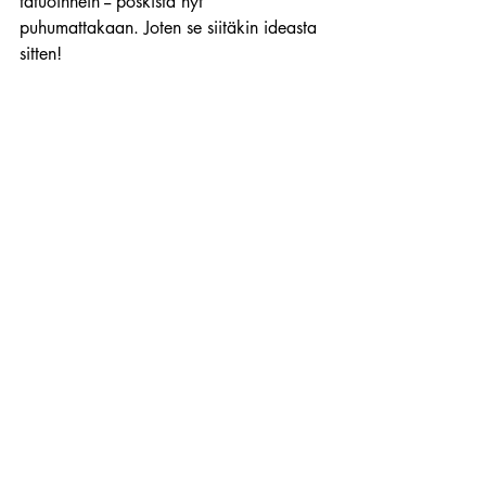
tatuoinnein -- poskista nyt 
puhumattakaan. Joten se siitäkin ideasta 
sitten!