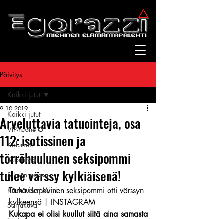
Päivitys
Kaikki jutut
9.10.2019
Kaikki jutut
Arveluttavia tatuointeja, osa
VIP-huone ✪
112: isotissinen ja
Kolumnit
törröhuulunen seksipommi
Suomitytöt
tulee värssy kylkiäisenä!
Silmänruokaa
Kuukauden Mirri
Tämä isopovinen seksipommi otti värssyn 
kylkeensä | INSTAGRAM
Sarjakuva
Kukapa ei olisi kuullut siitä aina samasta 