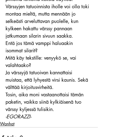
Värssyjen tatuoinnista iholle voi olla toki 
montaa mieltä, mutta mennään jo 
selkeästi arveluttavan puolelle, kun 
kylkeen hakattu värssy pannaan 
jatkumaan silarin sivuun saakka.
Entä jos tämä vamppi haluaakin 
isommat silarit?
Mitä käy tekstille: venyykö se, vai 
valahtaako?
Ja värssyjä tatuoivan kannattaisi 
muistaa, että lyhyestä virsi kaunis. Sekä 
välttää kirjoitusvirheitä.
Tosin, aika moni vastaanottaisi tämän 
paketin, vaikka siinä kylkiäisenä tuo 
värssy kyljessä tulisikin.
-EGORAZZI-
Wanhat