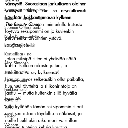
Tozimies
värssystä. Suorastaan jankuttavan oloinen 
Supermallimainen pimu
värssystä tulee, kun se arveluttavasti 
käydään hakkauttamassa kylkeen.
Isotissiset povipommit
The Beauty Queen
 -nimimerkillä Instasta 
Suomen Q'miss beibit
löytyvä seksipommi on jo kuvienkin 
Naku Naapurintyttö
perusteella tatuointien ystävä.
Ja värssyjen.
Instagramin Beibit
Kansallisarkisto
Joten miksipä sitten ei yhdistää näitä 
Aina Simonen
kahta itselleen rakasta juttua, ja 
Jan I. Somela
tatuoittaa värssy kylkeensä?
Hän on  myös selkeästikin ollut paikalla, 
e-Babe Mallit
kun huulitäytteitä ja silikonirintoja on 
Penkkiurheilu
jaettu — mutta kuitenkin sillä hyvällä 
Annie Mål
tavalla.
Sillä kyllähän tämän seksipommin silarit 
Tatuointi
ovat suorastaan täydellisen näköiset, ja 
Videot
noille huulillekin aika moni voisi illan 
Wanhat
pimeinä tunteina keksiä käyttöä.