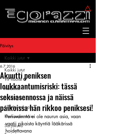
Päivitys
Kaikki jutut
6.7.2016
Kaikki jutut
Akuutti peniksen
VIP-huone ✪
loukkaantumisriski: tässä
Kolumnit
seksiasennossa ja näissä
Suomitytöt
paikoissa hän rikkoo peniksesi!
Silmänruokaa
Kuukauden Mirri
Penisvamma ei ole naurun asia, vaan 
vaatii pikaista käyntiä lääkärissä 
Sarjakuva
hoidettavana