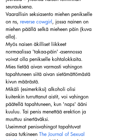
seurauksena.
Vaarallisin seksiasento miehen penikselle 
on ns, 
reverse cowgirl
, jossa nainen on 
miehen päällä selkä mieheen päin (kuva 
alla). 
Myös naisen äkilliset liikkeet 
normaalissa 'takaa-päin' -asennossa 
voivat olla penikselle kohtalokkaita.
Mies tietää aivan varmasti vahingon 
tapahtuneen siitä aivan sietämättömästä 
kivun määrästä.
Mikäli (esimerkiksi) alkoholi olisi 
kuitenkin turruttanut aistit, voi vahingon 
päätellä tapahtuneen, kun 'naps' ääni 
kuuluu. Tai penis menettää erektion ja 
muuttuu sinertäväksi.
Useimmat penisvahingot tapahtuvat 
asiaa tutkineen 
The Journal of Sexual 