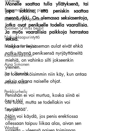
Tozimies
Monelle saattaa tulla yllätyksenä, tai 
Supermallimainen pimu
jopa sokkina, että peniskin saattaa 
mennä rikki. On olemassa seksiasentoja, 
Isotissiset povipommit
jotka ovat penikselle todella vaarallisia. 
Suomen Q'miss beibit
Ja myös vaarallisia paikkoja harrastaa 
Naku Naapurintyttö
seksiä.
Vaikka terveysaseman aulat eivät ehkä 
Instagramin Beibit
notku täynnä peniksensä nyrjäyttäneitä 
Kansallisarkisto
miehiä, on vahinko silti jokseenkin 
Aina Simonen
yleinen.
Jan I. Somela
Ja todennäköisimmin niin käy, kun antaa 
seksin aikana naiselle ohjat.
e-Babe Mallit
Penkkiurheilu
Penishän ei voi murtua, koska siinä ei 
Annie Mål
ole luuta, mutta se todellakin voi 
'nyrjähtää'.
Tatuointi
Näin voi käydä, jos penis erektiossa 
Videot
ollessaan taipuu liikaa alas, aivan sen 
Wanhat
juuresta – yleensä naisen toiminnan 