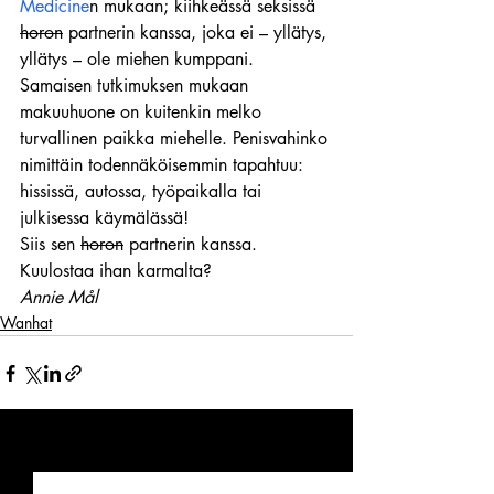
Medicine
n mukaan; kiihkeässä seksissä 
horon
 partnerin kanssa, joka ei – yllätys, 
yllätys – ole miehen kumppani.
Samaisen tutkimuksen mukaan 
makuuhuone on kuitenkin melko 
turvallinen paikka miehelle. Penisvahinko 
nimittäin todennäköisemmin tapahtuu: 
hississä, autossa, työpaikalla tai 
julkisessa käymälässä!
Siis sen 
horon
 partnerin kanssa.
Kuulostaa ihan karmalta?
Annie Mål 
Wanhat
Viimeisimmät päivitykset
Katso kaikki